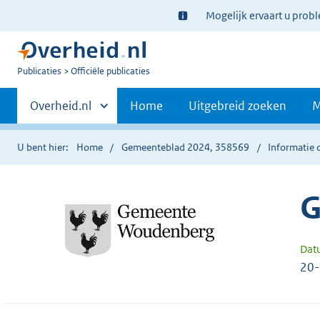
Ter
Mogelijk ervaart u prob
informatie:
U
Publicaties
Officiële publicaties
bent
Primaire
nu
Andere
Overheid.nl
Home
Uitgebreid zoeken
M
hier:
sites
navigatie
binnen
U bent hier:
Home
Gemeenteblad 2024, 358569
Informatie 
G
Dat
20-