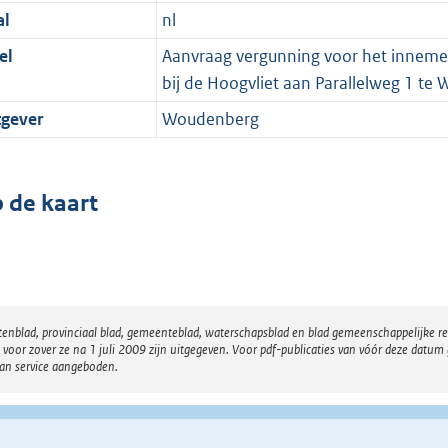
al
nl
el
Aanvraag vergunning voor het innemen
bij de Hoogvliet aan Parallelweg 1 t
tgever
Woudenberg
 de kaart
atenblad, provinciaal blad, gemeenteblad, waterschapsblad en blad gemeenschappelijke 
 zover ze na 1 juli 2009 zijn uitgegeven. Voor pdf-publicaties van vóór deze datum g
van service aangeboden.