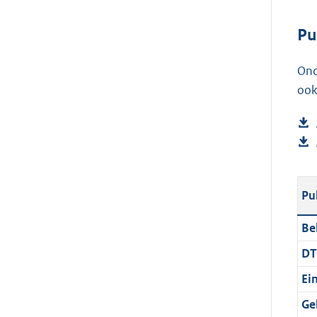
Pu
Ond
ook
Pu
Be
DT
Ei
Ge