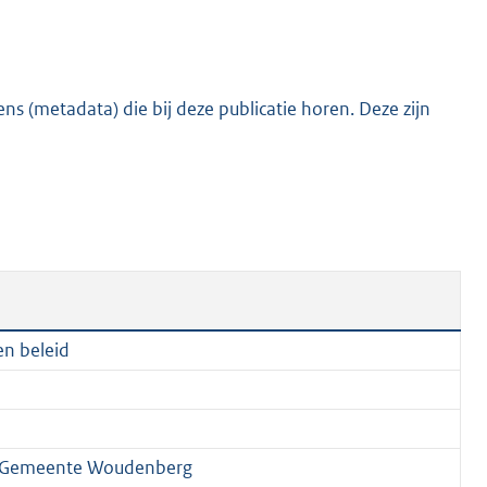
:
5
2
7
s (metadata) die bij deze publicatie horen. Deze zijn
K
b
en beleid
, Gemeente Woudenberg