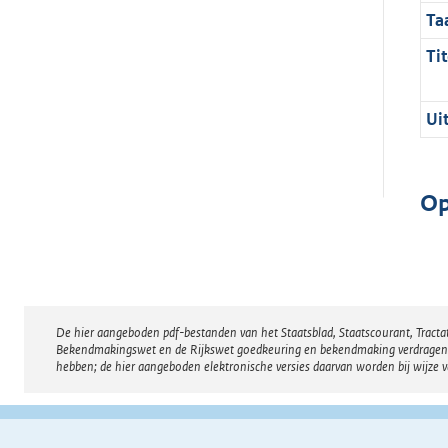
Ta
Tit
Ui
Op
De hier aangeboden pdf-bestanden van het Staatsblad, Staatscourant, Tract
Disclaimer
Bekendmakingswet en de Rijkswet goedkeuring en bekendmaking verdragen voor
hebben; de hier aangeboden elektronische versies daarvan worden bij wijze 