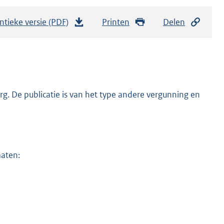
ntieke versie (PDF)
b
Printen
Delen
e
s
t
a
n
. De publicatie is van het type andere vergunning en
d
s
g
r
maten:
o
o
t
t
e