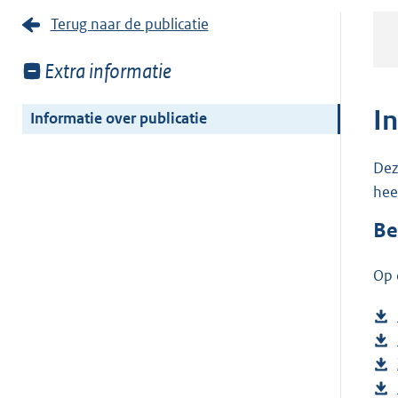
Terug naar de publicatie
Toon
Extra informatie
meer
van:
I
Informatie over publicatie
Dez
hee
Be
Op 