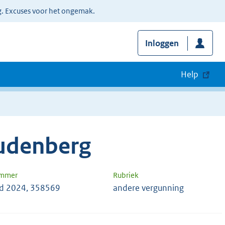
g. Excuses voor het ongemak.
Inloggen
Help
udenberg
ummer
Rubriek
d 2024, 358569
andere vergunning