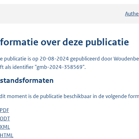
Authe
nformatie over deze publicatie
e publicatie is op 20-08-2024 gepubliceerd door Woudenberg
ft als identifier "gmb-2024-358569".
standsformaten
dit moment is de publicatie beschikbaar in de volgende for
D
PDF
b
o
D
ODT
e
b
w
o
D
XML
s
e
b
n
w
o
D
HTML
t
s
e
b