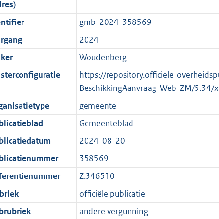
dres)
o
o
o
f
n
i
b
K
ntifier
gmb-2024-358569
t
o
r
o
f
n
b
t
t
m
r
o
f
argang
2024
e
t
a
m
r
o
ker
Woudenberg
:
e
a
a
m
r
sterconfiguratie
https://repository.officiele-overheids
2
:
t
a
a
m
BeschikkingAanvraag-Web-ZM/5.34/
K
2
t
a
a
b
K
t
a
ganisatietype
gemeente
b
t
blicatieblad
Gemeenteblad
blicatiedatum
2024-08-20
blicatienummer
358569
ferentienummer
Z.346510
briek
officiële publicatie
brubriek
andere vergunning