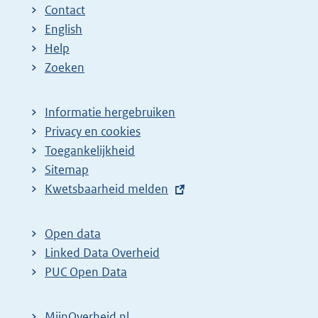
Contact
English
Help
Zoeken
Informatie hergebruiken
Privacy en cookies
Toegankelijkheid
Sitemap
E
Kwetsbaarheid melden
x
t
Open data
e
Linked Data Overheid
r
PUC Open Data
n
e
MijnOverheid.nl