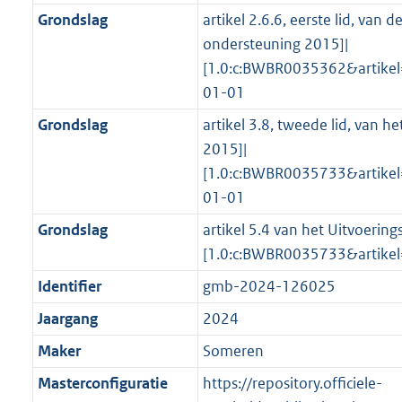
Grondslag
artikel 2.6.6, eerste lid, van
ondersteuning 2015]|
[1.0:c:BWBR0035362&artike
01-01
Grondslag
artikel 3.8, tweede lid, van 
2015]|
[1.0:c:BWBR0035733&artike
01-01
Grondslag
artikel 5.4 van het Uitvoerin
[1.0:c:BWBR0035733&artike
Identifier
gmb-2024-126025
Jaargang
2024
Maker
Someren
Masterconfiguratie
https://repository.officiele-