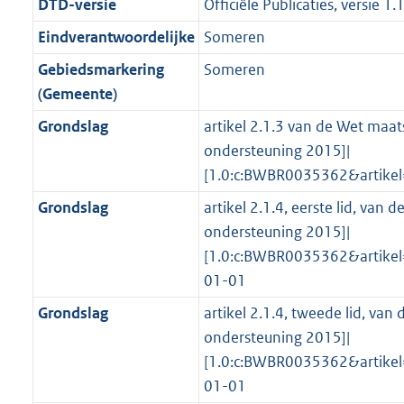
r
g
DTD-versie
Officiële Publicaties, versie 1.
f
n
i
e
b
b
K
2
o
r
o
f
n
i
b
K
Eindverantwoordelijke
Someren
o
o
r
o
f
n
b
Gebiedsmarkering
Someren
t
o
m
r
o
f
(Gemeente)
t
t
a
m
r
o
e
t
Grondslag
artikel 2.1.3 van de Wet maat
a
a
m
r
:
e
ondersteuning 2015]|
t
a
a
m
5
:
[1.0:c:BWBR0035362&artike
t
a
a
K
5
t
a
Grondslag
artikel 2.1.4, eerste lid, van
b
K
t
ondersteuning 2015]|
b
[1.0:c:BWBR0035362&artike
01-01
Grondslag
artikel 2.1.4, tweede lid, va
ondersteuning 2015]|
[1.0:c:BWBR0035362&artike
01-01