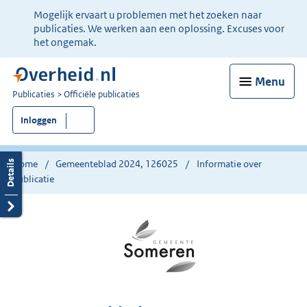
Ter
Mogelijk ervaart u problemen met het zoeken naar
informatie:
publicaties. We werken aan een oplossing. Excuses voor
het ongemak.
Menu
U
Publicaties
Officiële publicaties
bent
Inloggen
nu
hier:
Home
Gemeenteblad 2024, 126025
Informatie over
publicatie