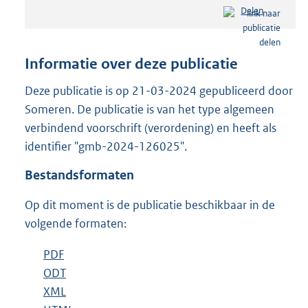
e
Delen
s
t
a
n
Informatie over deze publicatie
d
s
Deze publicatie is op 21-03-2024 gepubliceerd door
g
Someren. De publicatie is van het type algemeen
r
verbindend voorschrift (verordening) en heeft als
o
identifier "gmb-2024-126025".
o
t
Bestandsformaten
t
e
Op dit moment is de publicatie beschikbaar in de
:
7
volgende formaten:
7
0
D
PDF
b
K
o
D
ODT
e
b
b
w
o
D
XML
s
e
b