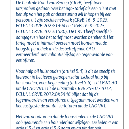
De Centrale Raad van Beroep (CRvB) heeft twee
uitspraken gedaan over het pgb-tarief als een cliënt met
behulp van het pgb ondersteuning wil inkopen bij een
persoon uit zijn sociale netwerk (CRvB 16-8-2023,
ECLI:NL:CRVB:2023:1394 en CRvB 16-8-2023,
ECLI:NL:CRVB:2023:1580). De CRvB heeft specifiek
aangegeven hoe het tarief moet worden berekend: Het
tarief moet minimaal overeen moet komen met de
hoogste periodiek in de desbetreffende CAO,
vermeerderd met vakantiebijslag en tegenwaarde van
verlofuren.
Voor hulp bij huishouden (artikel 5.4) is dit de specifiek
hiervoor in het leven geroepen salarisschaal hulp bij
huishouden, voor begeleiding (artikel 5.6) is dit FWG30
uit de CAO VVT. Uit de uitspraak CRvB 25-07-2012,
ECLI:NL:CRVB:2012:BX5446 blijkt dat bij de
tegenwaarde van verlofuren uitgegaan moet worden van
het vastgestelde aantal verlofuren uit de CAO VVT.
Het kan voorkomen dat de loonschalen in de CAO VVT
ook gedurende een kalenderjaar wijzigen. De leden 4 van
artikel 5.4 en artikel 5.6 gaan ervan uit dat ook