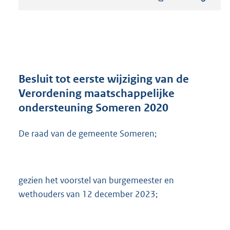
s
t
a
n
d
s
g
r
Besluit tot eerste wijziging van de
o
Verordening maatschappelijke
o
ondersteuning Someren 2020
t
t
e
De raad van de gemeente Someren;
:
7
7
0
gezien het voorstel van burgemeester en
K
wethouders van 12 december 2023;
b