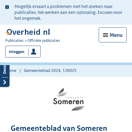
Ter
Mogelijk ervaart u problemen met het zoeken naar
informatie:
publicaties. We werken aan een oplossing. Excuses voor
het ongemak.
Menu
U
Publicaties
Officiële publicaties
bent
Inloggen
nu
hier:
Home
Gemeenteblad 2024, 126025
Gemeenteblad van Someren