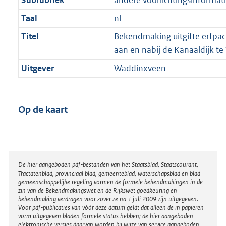
Subrubriek
andere voorlichtingsinformat
Taal
nl
Titel
Bekendmaking uitgifte erfpac
aan en nabij de Kanaaldijk t
Uitgever
Waddinxveen
Op de kaart
Disclaimer
De hier aangeboden pdf-bestanden van het Staatsblad, Staatscourant,
Tractatenblad, provinciaal blad, gemeenteblad, waterschapsblad en blad
gemeenschappelijke regeling vormen de formele bekendmakingen in de
zin van de Bekendmakingswet en de Rijkswet goedkeuring en
bekendmaking verdragen voor zover ze na 1 juli 2009 zijn uitgegeven.
Voor pdf-publicaties van vóór deze datum geldt dat alleen de in papieren
vorm uitgegeven bladen formele status hebben; de hier aangeboden
elektronische versies daarvan worden bij wijze van service aangeboden.