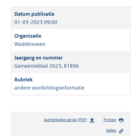
01-03-2023 09:00
Waddinxveen
Gemeenteblad 2023, 81896
andere voorlichtingsinformatie
Authentieke versie (PDF)
b
Printen
e
Delen
s