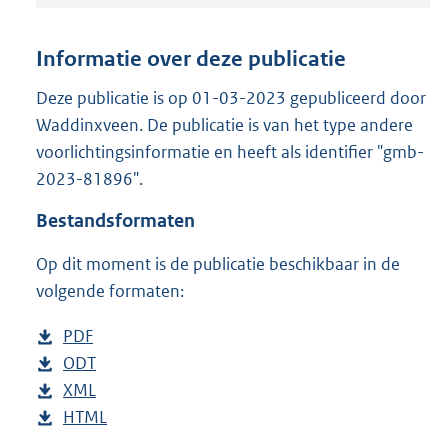
t
a
n
Informatie over deze publicatie
d
s
Deze publicatie is op 01-03-2023 gepubliceerd door
g
Waddinxveen. De publicatie is van het type andere
r
voorlichtingsinformatie en heeft als identifier "gmb-
o
2023-81896".
o
t
Bestandsformaten
t
e
Op dit moment is de publicatie beschikbaar in de
:
1
volgende formaten:
0
0
D
PDF
b
7
o
D
ODT
e
b
K
w
o
D
XML
s
e
b
b
n
w
o
D
HTML
t
s
e
b
l
n
w
o
a
t
s
e