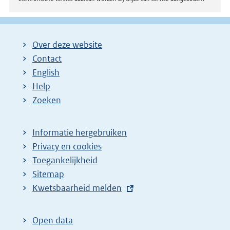
Over deze website
Contact
English
Help
Zoeken
Informatie hergebruiken
Privacy en cookies
Toegankelijkheid
Sitemap
E
Kwetsbaarheid melden
x
t
Open data
e