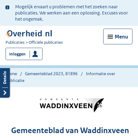
Ter
Mogelijk ervaart u problemen met het zoeken naar
informatie:
publicaties. We werken aan een oplossing. Excuses voor
het ongemak.
Menu
U
Publicaties
Officiële publicaties
bent
Inloggen
nu
hier:
Home
Gemeenteblad 2023, 81896
Informatie over
publicatie
Gemeenteblad van Waddinxveen