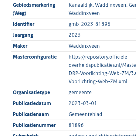
o
f
n
i
b
b
K
Gebiedsmarkering
Kanaaldijk, Waddinxveen, G
o
o
r
o
f
n
b
(Weg)
Waddinxveen
t
o
m
r
o
f
t
t
Identifier
gmb-2023-81896
a
m
r
o
e
t
a
a
m
r
Jaargang
2023
:
e
t
a
a
m
Maker
Waddinxveen
4
:
t
a
a
K
3
Masterconfiguratie
https://repository.officiele-
t
a
b
K
overheidspublicaties.nl/Mast
t
b
DRP-Voorlichting-Web-ZM/3
Voorlichting-Web-ZM.xml
Organisatietype
gemeente
Publicatiedatum
2023-03-01
Publicatienaam
Gemeenteblad
Publicatienummer
81896