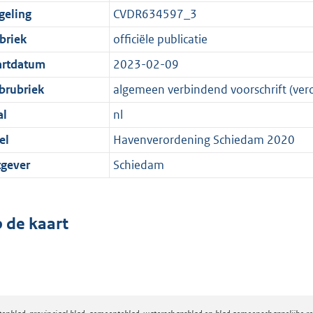
geling
CVDR634597_3
briek
officiële publicatie
artdatum
2023-02-09
brubriek
algemeen verbindend voorschrift (ver
al
nl
el
Havenverordening Schiedam 2020
tgever
Schiedam
 de kaart