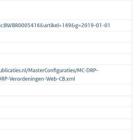
1.0:c:BWBR0005416&artikel=149&g=2019-01-01
publicaties.nl/MasterConfiguraties/MC-DRP-
DRP-Verordeningen-Web-CB.xml