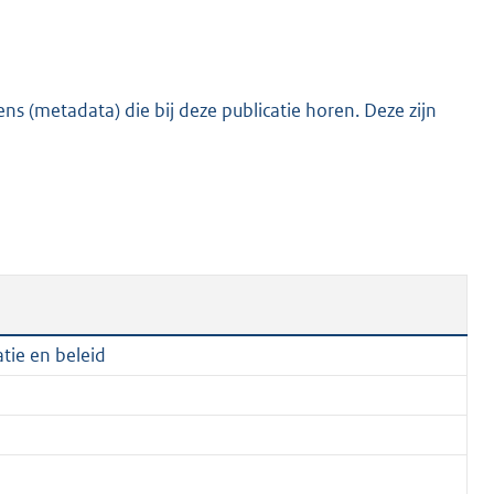
:
1
,
6
s (metadata) die bij deze publicatie horen. Deze zijn
M
b
tie en beleid