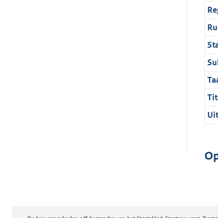
Re
Ru
St
Su
Ta
Tit
Ui
Op