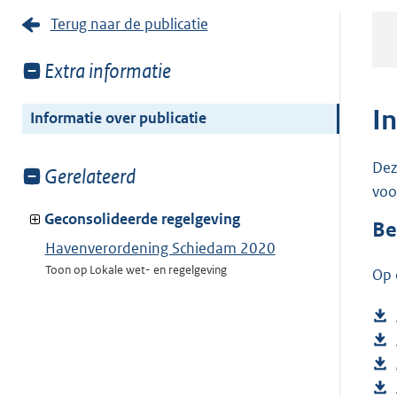
Terug naar de publicatie
Toon
Extra informatie
meer
van:
I
Informatie over publicatie
Dez
Toon
Gerelateerd
voo
meer
van:
Geconsolideerde regelgeving
Be
Havenverordening Schiedam 2020
Toon op Lokale wet- en regelgeving
Op 