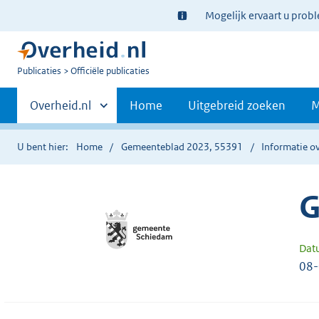
Ter
Mogelijk ervaart u prob
informatie:
U
Publicaties
Officiële publicaties
bent
Primaire
nu
Andere
Overheid.nl
Home
Uitgebreid zoeken
M
hier:
sites
navigatie
binnen
U bent hier:
Home
Gemeenteblad 2023, 55391
Informatie ov
G
Dat
08-