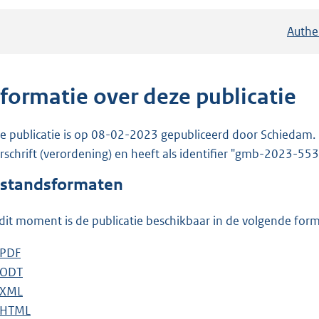
Authe
nformatie over deze publicatie
e publicatie is op 08-02-2023 gepubliceerd door Schiedam. 
rschrift (verordening) en heeft als identifier "gmb-2023-553
standsformaten
dit moment is de publicatie beschikbaar in de volgende for
D
PDF
b
o
D
ODT
e
b
w
o
D
XML
s
e
b
n
w
o
D
HTML
t
s
e
b