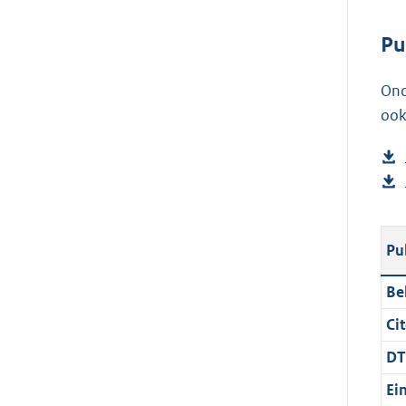
Pu
Ond
ook
Pu
Be
Cit
DT
Ei