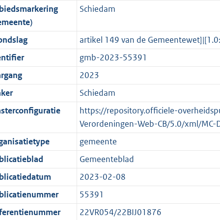
biedsmarkering
Schiedam
o
o
o
f
n
i
b
K
4
emeente)
t
o
r
o
f
n
b
K
t
t
m
r
o
f
b
ondslag
artikel 149 van de Gemeentewet]|[
e
t
a
m
r
o
ntifier
gmb-2023-55391
:
e
a
a
m
r
argang
2023
2
:
t
a
a
m
K
2
t
a
a
ker
Schiedam
b
K
t
a
sterconfiguratie
https://repository.officiele-overheids
b
t
Verordeningen-Web-CB/5.0/xml/MC-
ganisatietype
gemeente
blicatieblad
Gemeenteblad
blicatiedatum
2023-02-08
blicatienummer
55391
ferentienummer
22VR054/22BIJ01876