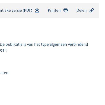
ntieke versie (PDF)
b
Printen
Delen
e
s
t
a
n
De publicatie is van het type algemeen verbindend
d
91".
s
g
r
maten:
o
o
t
t
e