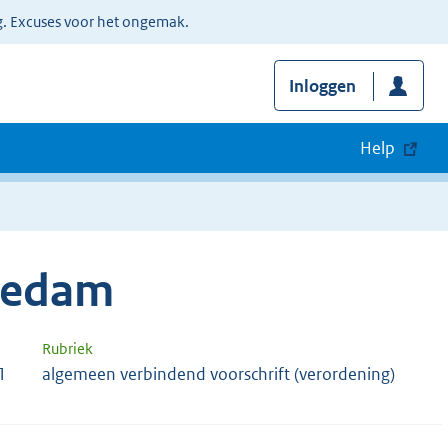
g. Excuses voor het ongemak.
Inloggen
Help
iedam
Rubriek
1
algemeen verbindend voorschrift (verordening)