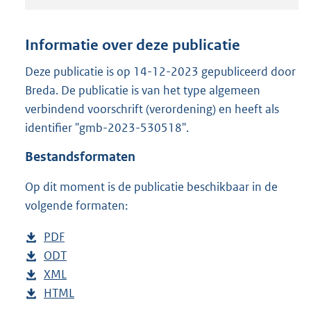
t
a
n
Informatie over deze publicatie
d
s
Deze publicatie is op 14-12-2023 gepubliceerd door
g
Breda. De publicatie is van het type algemeen
r
verbindend voorschrift (verordening) en heeft als
o
identifier "gmb-2023-530518".
o
t
Bestandsformaten
t
e
Op dit moment is de publicatie beschikbaar in de
:
2
volgende formaten:
9
1
D
PDF
b
K
o
D
ODT
e
b
b
w
o
D
XML
s
e
b
n
w
o
D
HTML
t
s
e
b