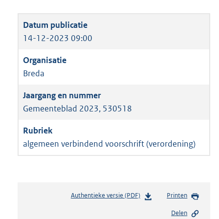
14-12-2023 09:00
Breda
Gemeenteblad 2023, 530518
algemeen verbindend voorschrift (verordening)
Authentieke versie (PDF)
b
Printen
e
Delen
s