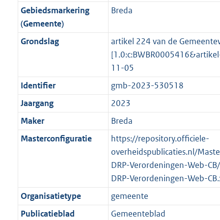
o
f
n
i
K
Gebiedsmarkering
Breda
o
o
r
o
f
n
b
(Gemeente)
t
o
m
r
o
f
t
t
Grondslag
artikel 224 van de Gemeentew
a
m
r
o
e
t
[1.0:c:BWBR0005416&artik
a
a
m
r
:
e
11-05
t
a
a
m
2
:
t
a
a
Identifier
gmb-2023-530518
K
2
t
a
Jaargang
2023
b
K
t
b
Maker
Breda
Masterconfiguratie
https://repository.officiele-
overheidspublicaties.nl/Mast
DRP-Verordeningen-Web-CB/
DRP-Verordeningen-Web-CB.
Organisatietype
gemeente
Publicatieblad
Gemeenteblad