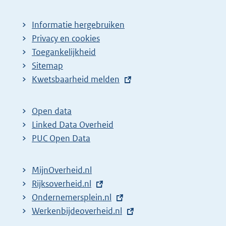
Informatie hergebruiken
Privacy en cookies
Toegankelijkheid
Sitemap
E
Kwetsbaarheid melden
x
t
Open data
e
Linked Data Overheid
r
PUC Open Data
n
e
MijnOverheid.nl
l
E
Rijksoverheid.nl
i
x
E
Ondernemersplein.nl
n
t
x
E
Werkenbijdeoverheid.nl
k
e
t
x