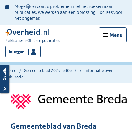
Ter
Mogelijk ervaart u problemen met het zoeken naar
informatie:
publicaties. We werken aan een oplossing. Excuses voor
het ongemak.
Menu
U
Publicaties
Officiële publicaties
bent
Inloggen
nu
hier:
Home
Gemeenteblad 2023, 530518
Informatie over
publicatie
Gemeenteblad van Breda