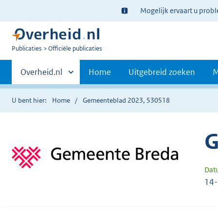
Ter
Mogelijk ervaart u prob
informatie:
U
Publicaties
Officiële publicaties
bent
Primaire
nu
Andere
Overheid.nl
Home
Uitgebreid zoeken
M
hier:
sites
navigatie
binnen
U bent hier:
Home
Gemeenteblad 2023, 530518
G
Dat
14-