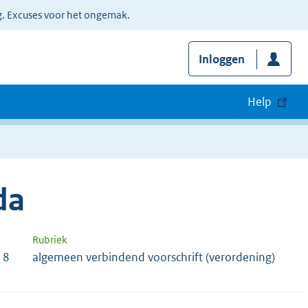
g. Excuses voor het ongemak.
Inloggen
Help
da
Rubriek
18
algemeen verbindend voorschrift (verordening)