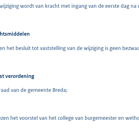
:
wijziging wordt van kracht met ingang van de eerste dag na
2
9
1
htsmiddelen
b
en het besluit tot vaststelling van de wijziging is geen bezwa
st verordening
raad van de gemeente Breda;
ezen het voorstel van het college van burgemeester en weth