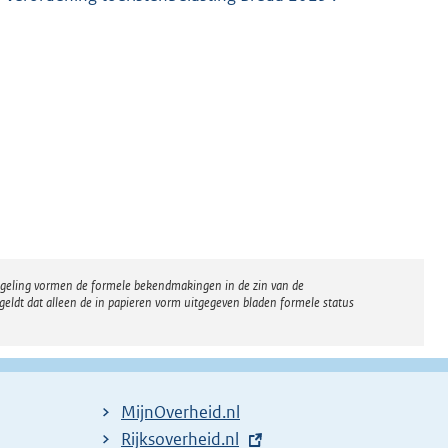
regeling vormen de formele bekendmakingen in de zin van de
eldt dat alleen de in papieren vorm uitgegeven bladen formele status
MijnOverheid.nl
E
Rijksoverheid.nl