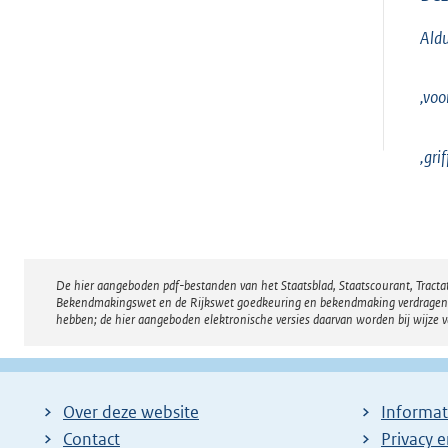
Aldu
,voor
,grif
De hier aangeboden pdf-bestanden van het Staatsblad, Staatscourant, Tract
Disclaimer
Bekendmakingswet en de Rijkswet goedkeuring en bekendmaking verdragen voor
hebben; de hier aangeboden elektronische versies daarvan worden bij wijze 
Over deze website
Informat
Contact
Privacy 