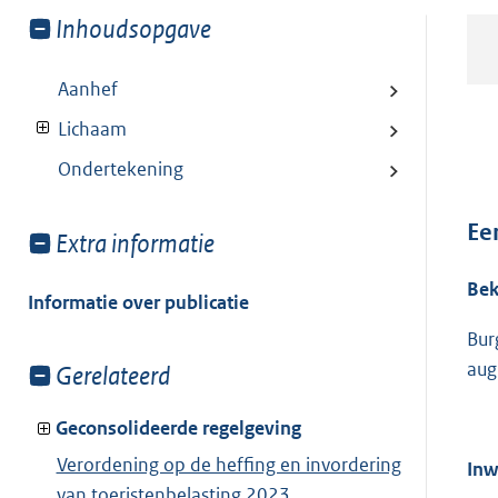
Toon
Inhoudsopgave
meer
van:
Aanhef
Lichaam
Ondertekening
Ee
Toon
Extra informatie
meer
Be
van:
Informatie over publicatie
Bur
aug
Toon
Gerelateerd
meer
van:
Geconsolideerde regelgeving
Verordening op de heffing en invordering
Inw
van toeristenbelasting 2023