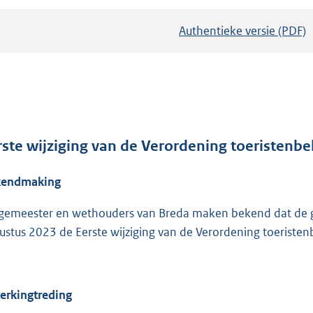
Authentieke versie (PDF)
b
e
s
t
a
n
d
rste wijziging van de Verordening toeristenbe
s
kendmaking
g
r
gemeester en wethouders van Breda maken bekend dat de g
o
ustus 2023 de Eerste wijziging van de Verordening toeristen
o
t
t
e
erkingtreding