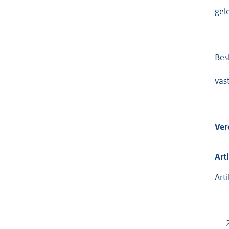
gel
Besl
vast
Ver
Art
Art