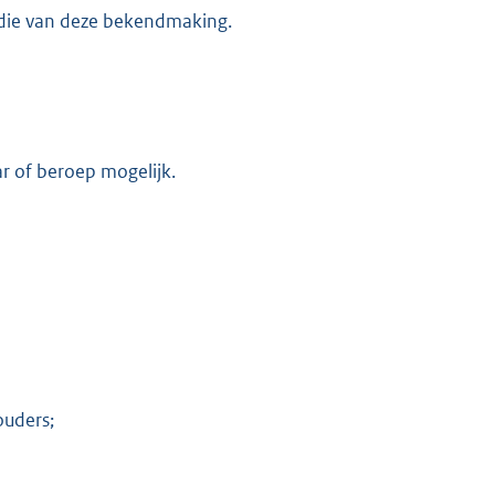
 die van deze bekendmaking.
K
ar of beroep mogelijk.
ouders;