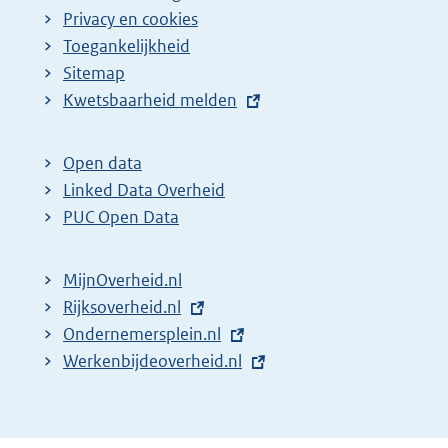
Privacy en cookies
Toegankelijkheid
Sitemap
E
Kwetsbaarheid melden
x
t
Open data
e
Linked Data Overheid
r
PUC Open Data
n
e
MijnOverheid.nl
l
E
Rijksoverheid.nl
i
x
E
Ondernemersplein.nl
n
t
x
E
Werkenbijdeoverheid.nl
k
e
t
x
:
r
e
t
n
r
e