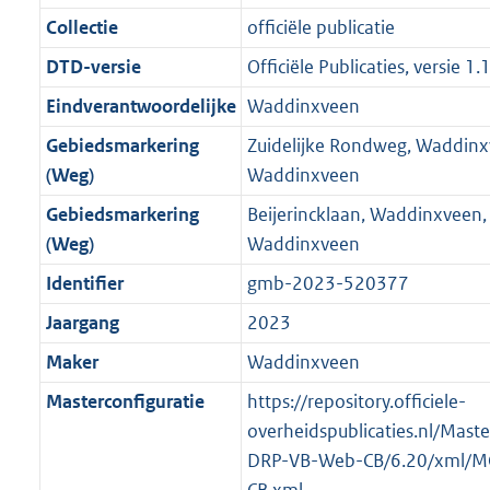
o
f
n
i
b
K
o
o
Collectie
officiële publicatie
r
o
f
n
b
t
o
m
r
o
f
DTD-versie
Officiële Publicaties, versie 1.
t
t
a
m
r
o
Eindverantwoordelijke
Waddinxveen
e
t
a
a
m
r
:
e
Gebiedsmarkering
Zuidelijke Rondweg, Waddin
t
a
a
m
5
:
(Weg)
Waddinxveen
t
a
a
K
5
t
a
Gebiedsmarkering
Beijerincklaan, Waddinxveen
b
K
t
(Weg)
Waddinxveen
b
Identifier
gmb-2023-520377
Jaargang
2023
Maker
Waddinxveen
Masterconfiguratie
https://repository.officiele-
overheidspublicaties.nl/Mast
DRP-VB-Web-CB/6.20/xml/M