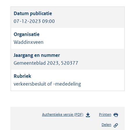
07-12-2023 09:00
Waddinxveen
Gemeenteblad 2023, 520377
verkeersbesluit of -mededeling
Authentieke versie (PDF)
b
Printen
e
Delen
s