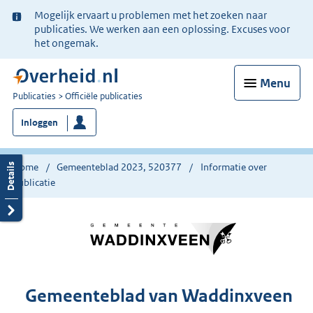
Ter
Mogelijk ervaart u problemen met het zoeken naar
informatie:
publicaties. We werken aan een oplossing. Excuses voor
het ongemak.
Menu
U
Publicaties
Officiële publicaties
bent
Inloggen
nu
hier:
Home
Gemeenteblad 2023, 520377
Informatie over
publicatie
Gemeenteblad van Waddinxveen