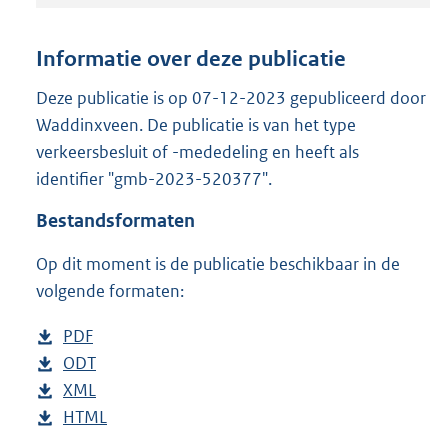
t
a
n
Informatie over deze publicatie
d
s
Deze publicatie is op 07-12-2023 gepubliceerd door
g
Waddinxveen. De publicatie is van het type
r
verkeersbesluit of -mededeling en heeft als
o
identifier "gmb-2023-520377".
o
t
Bestandsformaten
t
e
Op dit moment is de publicatie beschikbaar in de
:
1
volgende formaten:
,
3
D
PDF
b
M
o
D
ODT
e
b
b
w
o
D
XML
s
e
b
n
w
o
D
HTML
t
s
e
b
l
n
w
o
a
t
s
e