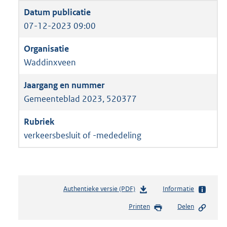
07-12-2023 09:00
Waddinxveen
Gemeenteblad 2023, 520377
verkeersbesluit of -mededeling
Authentieke versie (PDF)
b
Informatie
e
Printen
Delen
s
t