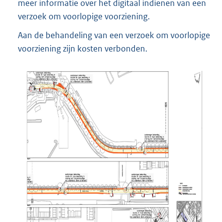
meer informatie over het digitaal indienen van een
t
verzoek om voorlopige voorziening.
e
r
Aan de behandeling van een verzoek om voorlopige
n
voorziening zijn kosten verbonden.
e
l
i
n
k
: