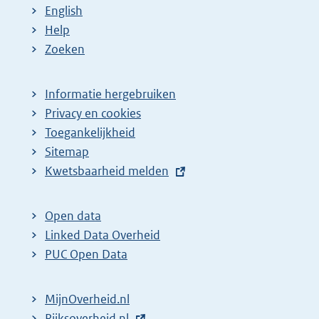
English
Help
Zoeken
Informatie hergebruiken
Privacy en cookies
Toegankelijkheid
Sitemap
E
Kwetsbaarheid melden
x
t
Open data
e
Linked Data Overheid
r
PUC Open Data
n
e
MijnOverheid.nl
l
E
Rijksoverheid.nl