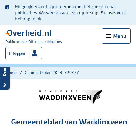
Ter
Mogelijk ervaart u problemen met het zoeken naar
informatie:
publicaties. We werken aan een oplossing. Excuses voor
het ongemak.
Menu
U
Publicaties
Officiële publicaties
bent
Inloggen
nu
hier:
Home
Gemeenteblad 2023, 520377
Gemeenteblad van Waddinxveen