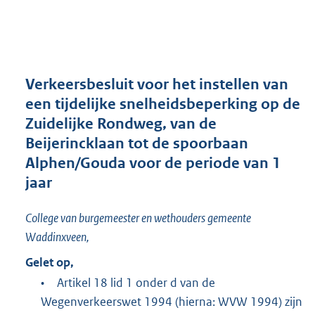
a
n
d
s
g
r
Verkeersbesluit voor het instellen van
o
een tijdelijke snelheidsbeperking op de
o
Zuidelijke Rondweg, van de
t
t
Beijerincklaan tot de spoorbaan
e
Alphen/Gouda voor de periode van 1
:
jaar
1
,
3
College van burgemeester en wethouders gemeente
M
Waddinxveen,
b
Gelet op,
•
Artikel 18 lid 1 onder d van de
Wegenverkeerswet 1994 (hierna: WVW 1994) zijn