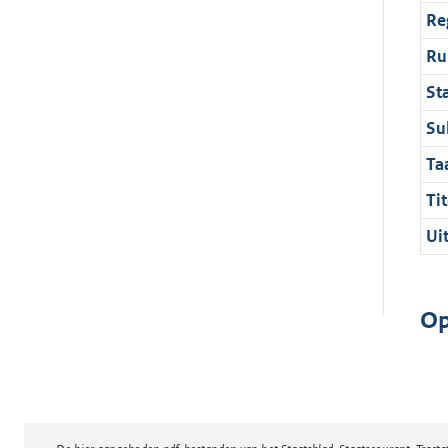
Re
Ru
St
Su
Ta
Tit
Ui
Op