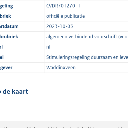
geling
CVDR701270_1
briek
officiële publicatie
artdatum
2023-10-03
brubriek
algemeen verbindend voorschrift (ver
al
nl
el
Stimuleringsregeling duurzaam en l
tgever
Waddinxveen
 de kaart