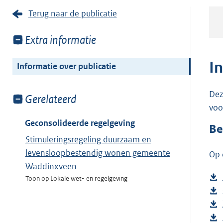
Terug naar de publicatie
Toon
Extra informatie
meer
van:
I
Informatie over publicatie
Dez
Toon
Gerelateerd
voo
meer
van:
Geconsolideerde regelgeving
Be
Stimuleringsregeling duurzaam en
levensloopbestendig wonen gemeente
Op 
Waddinxveen
Toon op Lokale wet- en regelgeving