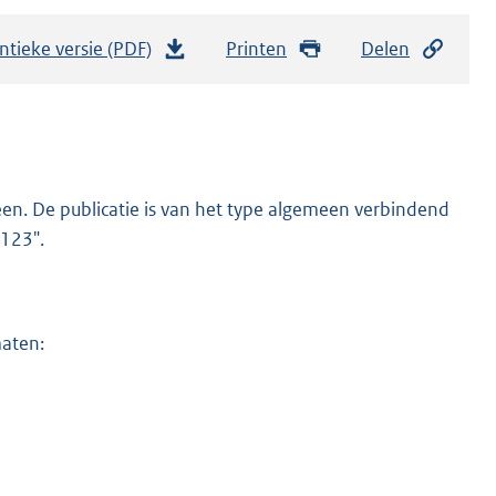
ntieke versie (PDF)
b
Printen
Delen
e
s
t
a
n
en. De publicatie is van het type algemeen verbindend
d
9123".
s
g
r
maten:
o
o
t
t
e