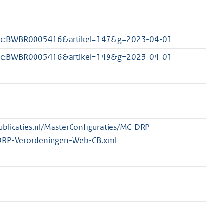
1.0:c:BWBR0005416&artikel=147&g=2023-04-01
1.0:c:BWBR0005416&artikel=149&g=2023-04-01
publicaties.nl/MasterConfiguraties/MC-DRP-
DRP-Verordeningen-Web-CB.xml