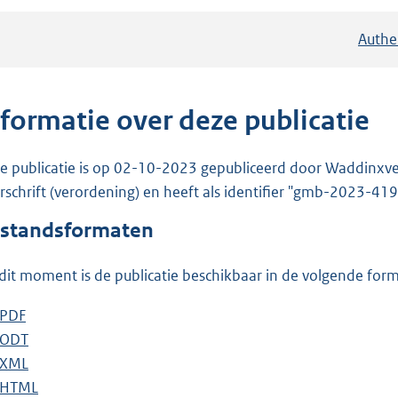
Authe
nformatie over deze publicatie
e publicatie is op 02-10-2023 gepubliceerd door Waddinxve
rschrift (verordening) en heeft als identifier "gmb-2023-41
standsformaten
dit moment is de publicatie beschikbaar in de volgende for
D
PDF
b
o
D
ODT
e
b
w
o
D
XML
s
e
b
n
w
o
D
HTML
t
s
e
b