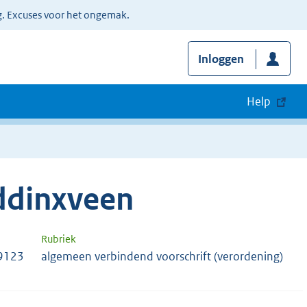
g. Excuses voor het ongemak.
Inloggen
Help
ddinxveen
Rubriek
9123
algemeen verbindend voorschrift (verordening)