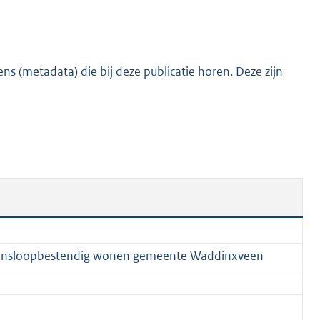
:
1
,
1
s (metadata) die bij deze publicatie horen. Deze zijn
M
b
evensloopbestendig wonen gemeente Waddinxveen