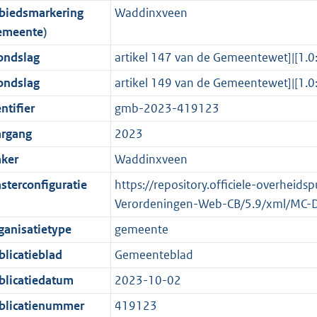
biedsmarkering
Waddinxveen
o
o
o
f
n
i
b
b
K
emeente)
t
o
r
o
f
n
b
t
t
m
r
o
f
ondslag
artikel 147 van de Gemeentewet]|[
e
t
a
m
r
o
ondslag
artikel 149 van de Gemeentewet]|[
:
e
a
a
m
r
ntifier
gmb-2023-419123
2
:
t
a
a
m
K
2
t
a
a
argang
2023
b
K
t
a
ker
Waddinxveen
b
t
sterconfiguratie
https://repository.officiele-overheids
Verordeningen-Web-CB/5.9/xml/MC-
ganisatietype
gemeente
blicatieblad
Gemeenteblad
blicatiedatum
2023-10-02
blicatienummer
419123