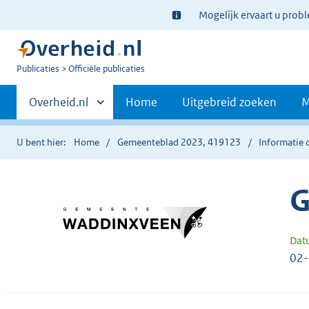
Ter
Mogelijk ervaart u prob
informatie:
U
Publicaties
Officiële publicaties
bent
Primaire
nu
Andere
Overheid.nl
Home
Uitgebreid zoeken
M
hier:
sites
navigatie
binnen
U bent hier:
Home
Gemeenteblad 2023, 419123
Informatie 
G
Dat
02-