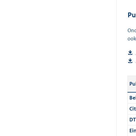
Pu
Ond
ook
Pu
Be
Cit
DT
Ei