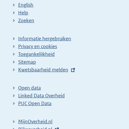
English
Help
Zoeken
Informatie hergebruiken
Privacy en cookies
Toegankelijkheid
Sitemap
E
Kwetsbaarheid melden
x
t
Open data
e
Linked Data Overheid
r
PUC Open Data
n
e
MijnOverheid.nl
l