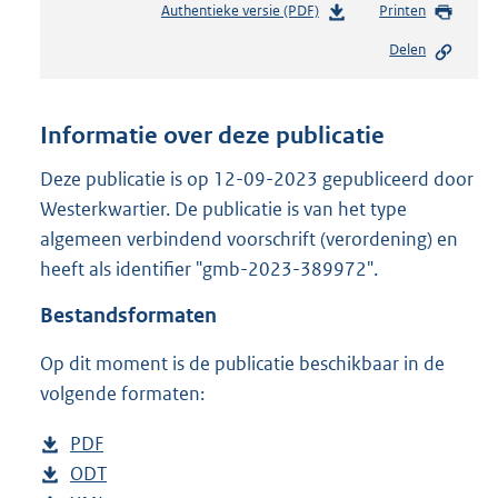
Authentieke versie (PDF)
b
Printen
e
Delen
s
t
a
n
Informatie over deze publicatie
d
s
Deze publicatie is op 12-09-2023 gepubliceerd door
g
Westerkwartier. De publicatie is van het type
r
algemeen verbindend voorschrift (verordening) en
o
heeft als identifier "gmb-2023-389972".
o
t
Bestandsformaten
t
e
Op dit moment is de publicatie beschikbaar in de
:
3
volgende formaten:
0
4
D
PDF
b
K
o
D
ODT
e
b
b