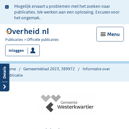
Ter
Mogelijk ervaart u problemen met het zoeken naar
informatie:
publicaties. We werken aan een oplossing. Excuses voor
het ongemak.
Menu
U
Publicaties
Officiële publicaties
bent
Inloggen
nu
hier:
Home
Gemeenteblad 2023, 389972
Informatie over
publicatie