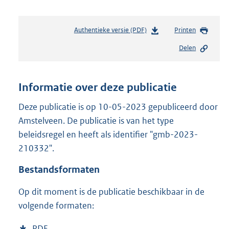
Authentieke versie (PDF)
b
Printen
e
Delen
s
t
a
n
Informatie over deze publicatie
d
s
Deze publicatie is op 10-05-2023 gepubliceerd door
g
Amstelveen. De publicatie is van het type
r
beleidsregel en heeft als identifier "gmb-2023-
o
210332".
o
t
Bestandsformaten
t
e
Op dit moment is de publicatie beschikbaar in de
:
2
volgende formaten:
7
5
D
PDF
b