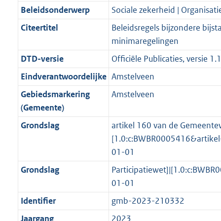
e
i
t
a
7
5
:
e
Beleidsonderwerp
Sociale zekerheid | Organisati
s
d
i
e
i
t
5
5
4
:
g
s
Citeertitel
Beleidsregels bijzondere bijst
n
i
e
i
K
K
K
2
r
g
minimaregelingen
f
n
i
e
b
b
b
1
o
r
o
f
n
i
K
DTD-versie
Officiële Publicaties, versie 1.
o
o
r
o
f
n
b
Eindverantwoordelijke
Amstelveen
t
o
m
r
o
f
t
t
Gebiedsmarkering
Amstelveen
a
m
r
o
e
t
(Gemeente)
a
a
m
r
:
e
t
a
a
m
Grondslag
artikel 160 van de Gemeentew
3
:
t
a
a
[1.0:c:BWBR0005416&artik
K
2
t
a
01-01
b
K
t
Grondslag
Participatiewet]|[1.0:c:BW
b
01-01
Identifier
gmb-2023-210332
Jaargang
2023