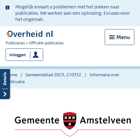
Ter
Mogelijk ervaart u problemen met het zoeken naar
informatie:
publicaties. We werken aan een oplossing. Excuses voor
het ongemak.
Menu
U
Publicaties
Officiële publicaties
bent
Inloggen
nu
hier:
Home
Gemeenteblad 2023, 210332
Informatie over
publicatie