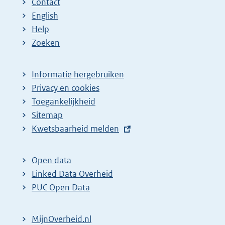
Contact
English
Help
Zoeken
Informatie hergebruiken
Privacy en cookies
Toegankelijkheid
Sitemap
E
Kwetsbaarheid melden
x
t
Open data
e
Linked Data Overheid
r
PUC Open Data
n
e
MijnOverheid.nl
l