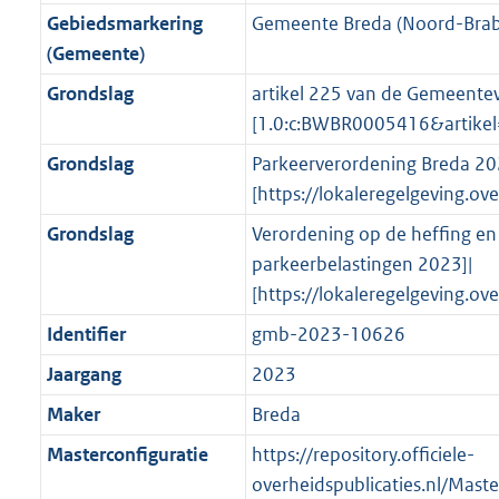
o
f
n
i
b
K
Gebiedsmarkering
Gemeente Breda (Noord-Brab
o
o
r
o
f
n
b
(Gemeente)
t
o
m
r
o
f
t
t
Grondslag
artikel 225 van de Gemeentew
a
m
r
o
e
t
[1.0:c:BWBR0005416&artik
a
a
m
r
:
e
t
a
a
m
Grondslag
Parkeerverordening Breda 20
3
:
t
a
a
[https://lokaleregelgeving.o
K
2
t
a
Grondslag
Verordening op de heffing en
b
K
t
parkeerbelastingen 2023]|
b
[https://lokaleregelgeving.o
Identifier
gmb-2023-10626
Jaargang
2023
Maker
Breda
Masterconfiguratie
https://repository.officiele-
overheidspublicaties.nl/Mast