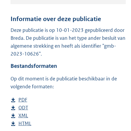
t
a
n
Informatie over deze publicatie
d
s
Deze publicatie is op 10-01-2023 gepubliceerd door
g
Breda. De publicatie is van het type ander besluit van
r
algemene strekking en heeft als identifier "gmb-
o
2023-10626".
o
t
Bestandsformaten
t
e
Op dit moment is de publicatie beschikbaar in de
:
3
volgende formaten:
6
5
D
PDF
b
K
o
D
ODT
e
b
b
w
o
D
XML
s
e
b
n
w
o
D
HTML
t
s
e
b