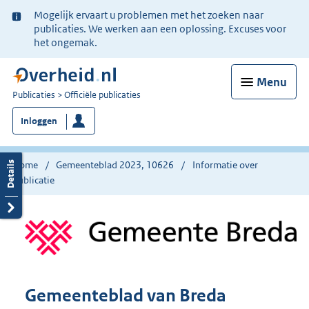
Ter
Mogelijk ervaart u problemen met het zoeken naar
informatie:
publicaties. We werken aan een oplossing. Excuses voor
het ongemak.
Menu
U
Publicaties
Officiële publicaties
bent
Inloggen
nu
hier:
Home
Gemeenteblad 2023, 10626
Informatie over
publicatie
Gemeenteblad van Breda