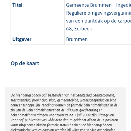
Titel
Gemeente Brummen - Ingedi
Reguliere omgevingsvergunnin
van een puntdak op de carpor
68, Eerbeek
Uitgever
Brummen
Op de kaart
Disclaimer
De hier aangeboden pdf-bestanden van het Staatsblad, Staatscourant,
Tractatenblad, provinciaal blad, gemeenteblad, waterschapsblad en blad
gemeenschappelijke regeling vormen de formele bekendmakingen in de
zin van de Bekendmakingswet en de Rijkswet goedkeuring en
bekendmaking verdragen voor zover ze na 1 juli 2009 zijn uitgegeven.
Voor pdf-publicaties van vóór deze datum geldt dat alleen de in papieren
vorm uitgegeven bladen formele status hebben; de hier aangeboden
elektronische versies daarvan worden bij wijze van service aangeboden.