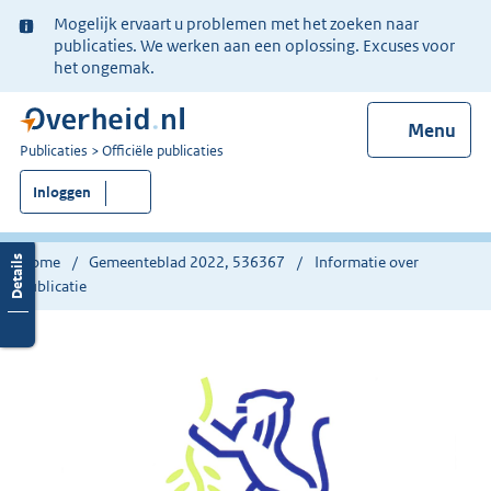
Ter
Mogelijk ervaart u problemen met het zoeken naar
informatie:
publicaties. We werken aan een oplossing. Excuses voor
het ongemak.
Menu
U
Publicaties
Officiële publicaties
bent
Inloggen
nu
hier:
Home
Gemeenteblad 2022, 536367
Informatie over
publicatie