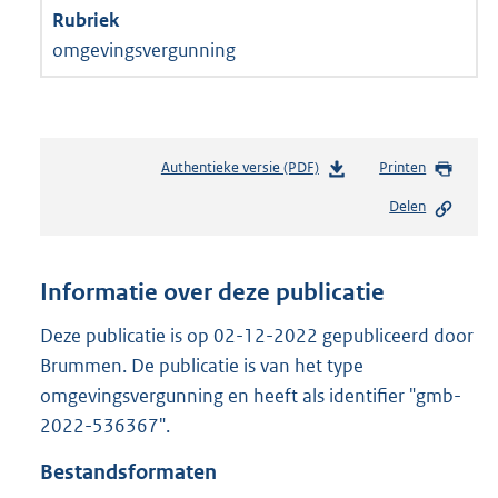
omgevingsvergunning
Authentieke versie (PDF)
b
Printen
e
Delen
s
t
a
n
Informatie over deze publicatie
d
s
Deze publicatie is op 02-12-2022 gepubliceerd door
g
Brummen. De publicatie is van het type
r
omgevingsvergunning en heeft als identifier "gmb-
o
2022-536367".
o
t
Bestandsformaten
t
e