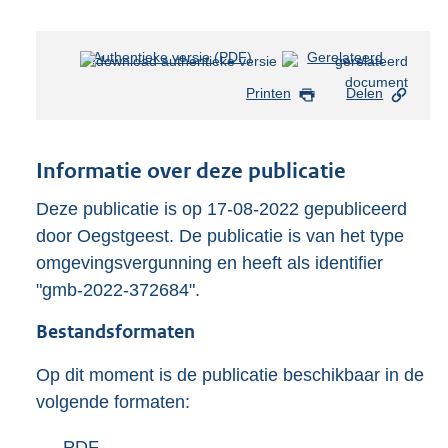
Authentieke versie (PDF)
b
Gerelateerd
e
Printen
Delen
s
t
a
n
Informatie over deze publicatie
d
s
Deze publicatie is op 17-08-2022 gepubliceerd
g
door Oegstgeest. De publicatie is van het type
r
omgevingsvergunning en heeft als identifier
o
"gmb-2022-372684".
o
t
Bestandsformaten
t
e
:
Op dit moment is de publicatie beschikbaar in de
2
volgende formaten:
9
3
D
PDF
b