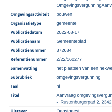
OmgevingsvergunningAanv
Omgevingsactiviteit
bouwen
Organisatietype
gemeente
Publicatiedatum
2022-08-17
Publicatienaam
Gemeenteblad
Publicatienummer
372684
Referentienummer
Z/22/160277
Samenvatting
het plaatsen van een hekwe
Subrubriek
omgevingsvergunning
Taal
nl
Titel
Aanvraag omgevingsvergunn
- Rustenburgerpad 2, 234
Uitgever
Oegstgeest