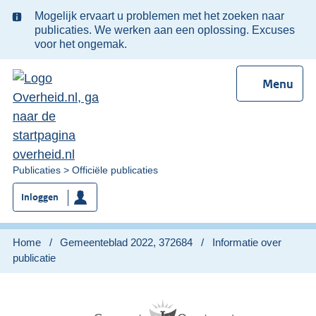
Ter
Mogelijk ervaart u problemen met het zoeken naar
informatie:
publicaties. We werken aan een oplossing. Excuses
voor het ongemak.
Menu
U
Publicaties
Officiële publicaties
bent
Inloggen
nu
hier:
Home
Gemeenteblad 2022, 372684
Informatie over
publicatie