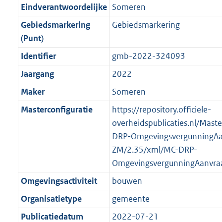
r
g
f
n
i
e
b
b
b
5
Eindverantwoordelijke
Someren
o
r
o
f
n
i
K
Gebiedsmarkering
Gebiedsmarkering
o
o
r
o
f
n
b
(Punt)
t
o
m
r
o
f
t
t
Identifier
gmb-2022-324093
a
m
r
o
e
t
a
a
m
r
Jaargang
2022
:
e
t
a
a
m
Maker
Someren
2
:
t
a
a
K
2
Masterconfiguratie
https://repository.officiele-
t
a
b
K
overheidspublicaties.nl/Mast
t
b
DRP-OmgevingsvergunningAa
ZM/2.35/xml/MC-DRP-
OmgevingsvergunningAanvra
Omgevingsactiviteit
bouwen
Organisatietype
gemeente
Publicatiedatum
2022-07-21