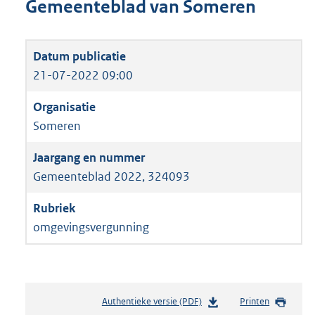
Gemeenteblad van Someren
21-07-2022 09:00
Someren
Gemeenteblad 2022, 324093
omgevingsvergunning
Authentieke versie (PDF)
b
Printen