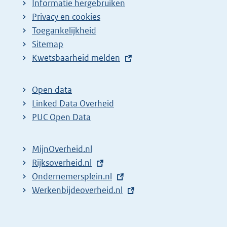
Informatie hergebruiken
Privacy en cookies
Toegankelijkheid
Sitemap
E
Kwetsbaarheid melden
x
t
Open data
e
Linked Data Overheid
r
PUC Open Data
n
e
MijnOverheid.nl
l
E
Rijksoverheid.nl
i
x
E
Ondernemersplein.nl
n
t
x
E
Werkenbijdeoverheid.nl
k
e
t
x
:
r
e
t