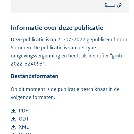
e
Delen
s
t
a
n
Informatie over deze publicatie
d
s
Deze publicatie is op 21-07-2022 gepubliceerd door
g
Someren. De publicatie is van het type
r
omgevingsvergunning en heeft als identifier "gmb-
o
2022-324093".
o
t
Bestandsformaten
t
e
Op dit moment is de publicatie beschikbaar in de
:
2
volgende formaten:
4
8
D
PDF
b
K
o
D
ODT
e
b
b
w
o
D
XML
s
e
b