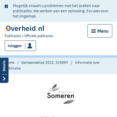
Ter
Mogelijk ervaart u problemen met het zoeken naar
informatie:
publicaties. We werken aan een oplossing. Excuses voor
het ongemak.
Menu
U
Publicaties
Officiële publicaties
bent
Inloggen
nu
hier:
Home
Gemeenteblad 2022, 324093
Informatie over
publicatie