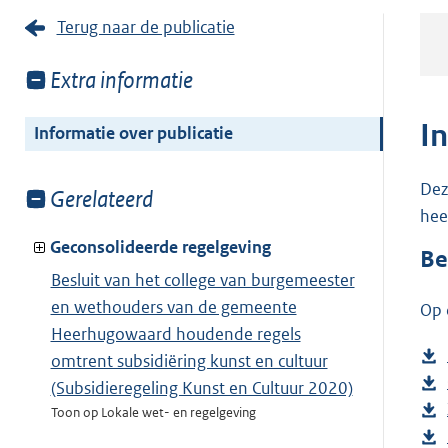
Terug naar de publicatie
Toon
Extra informatie
meer
van:
I
Informatie over publicatie
Dez
Toon
Gerelateerd
hee
meer
van:
Geconsolideerde regelgeving
Be
Besluit van het college van burgemeester
en wethouders van de gemeente
Op 
Heerhugowaard houdende regels
omtrent subsidiëring kunst en cultuur
(Subsidieregeling Kunst en Cultuur 2020)
Toon op Lokale wet- en regelgeving