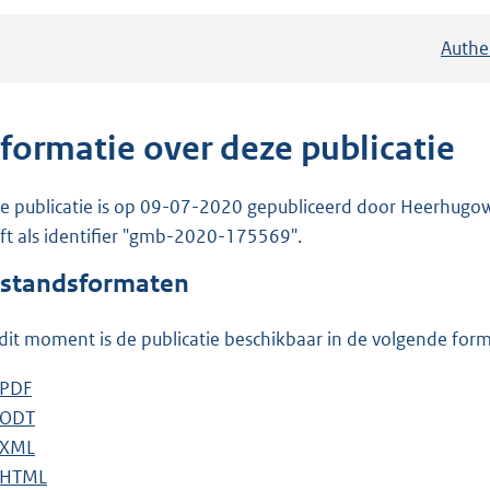
Authe
nformatie over deze publicatie
e publicatie is op 09-07-2020 gepubliceerd door Heerhugowa
ft als identifier "gmb-2020-175569".
standsformaten
dit moment is de publicatie beschikbaar in de volgende for
D
PDF
b
o
D
ODT
e
b
w
o
D
XML
s
e
b
n
w
o
D
HTML
t
s
e
b