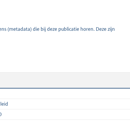
:
3
2
6
s (metadata) die bij deze publicatie horen. Deze zijn
K
b
leid
0