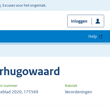
g. Excuses voor het ongemak.
Inloggen
Help
erhugowaard
 en nummer
Rubriek
eblad 2020, 175569
Verordeningen