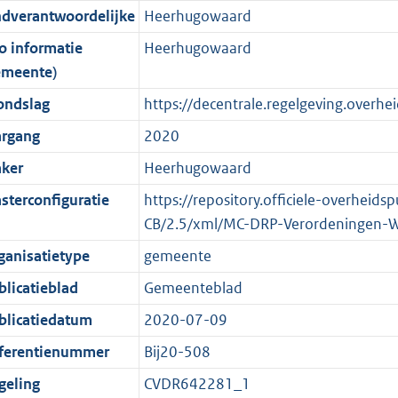
ndverantwoordelijke
Heerhugowaard
o
o
o
f
n
i
b
K
t
o
r
o
f
n
b
o informatie
Heerhugowaard
t
t
m
r
o
f
emeente)
e
t
a
m
r
o
ondslag
https://decentrale.regelgeving.over
:
e
a
a
m
r
argang
2020
2
:
t
a
a
m
K
2
t
a
a
ker
Heerhugowaard
b
K
t
a
sterconfiguratie
https://repository.officiele-overheid
b
t
CB/2.5/xml/MC-DRP-Verordeningen-
ganisatietype
gemeente
blicatieblad
Gemeenteblad
blicatiedatum
2020-07-09
ferentienummer
Bij20-508
geling
CVDR642281_1