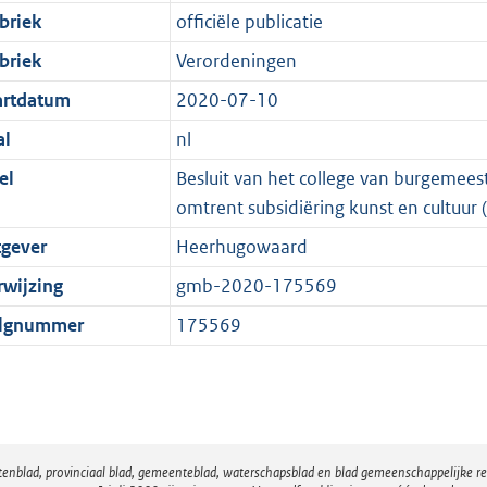
briek
officiële publicatie
briek
Verordeningen
artdatum
2020-07-10
al
nl
el
Besluit van het college van burgeme
omtrent subsidiëring kunst en cultuur 
tgever
Heerhugowaard
rwijzing
gmb-2020-175569
lgnummer
175569
atenblad, provinciaal blad, gemeenteblad, waterschapsblad en blad gemeenschappelijke 