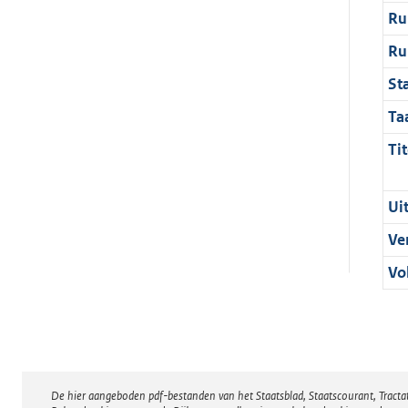
Ru
Ru
St
Ta
Tit
Ui
Ve
Vo
De hier aangeboden pdf-bestanden van het Staatsblad, Staatscourant, Tract
Disclaimer