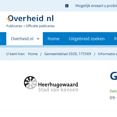
Ter
Mogelijk ervaart u prob
informatie:
U
Publicaties
Officiële publicaties
bent
Primaire
nu
Andere
Overheid.nl
Home
Uitgebreid zoeken
M
hier:
sites
navigatie
binnen
U bent hier:
Home
Gemeenteblad 2020, 175569
Informatie 
G
Dat
09-