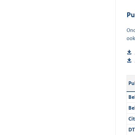
Pu
Ond
ook
Pu
Be
Be
Cit
DT