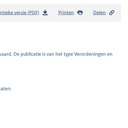
ntieke versie (PDF)
b
Printen
Delen
e
s
t
a
n
ard. De publicatie is van het type Verordeningen en
d
s
g
r
maten:
o
o
t
t
e