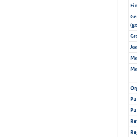
Ei
Ge
(g
Gr
Ja
Ma
Ma
Or
Pu
Pu
Re
Re