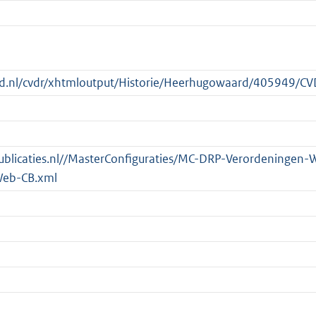
heid.nl/cvdr/xhtmloutput/Historie/Heerhugowaard/405949/
spublicaties.nl//MasterConfiguraties/MC-DRP-Verordeningen-
Web-CB.xml