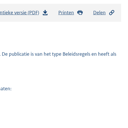
ntieke versie (PDF)
b
Printen
Delen
e
s
t
a
n
 publicatie is van het type Beleidsregels en heeft als
d
s
g
r
maten:
o
o
t
t
e