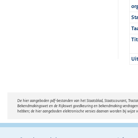
or
St
Ta
Tit
Ui
De hier aangeboden pdf-bestanden van het Staatsblad, Staatscourant, Tract
Disclaimer
Bekendmakingswet en de Rijkswet goedkeuring en bekendmaking verdragen voor
hebben; de hier aangeboden elektronische versies daarvan worden bij wijze 