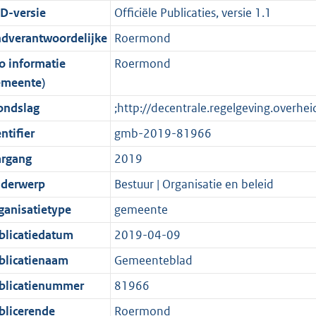
D-versie
Officiële Publicaties, versie 1.1
o
o
o
f
n
i
b
t
o
r
o
f
n
ndverantwoordelijke
Roermond
t
t
m
r
o
f
o informatie
Roermond
e
t
a
m
r
o
emeente)
:
e
a
a
m
r
ondslag
;http://decentrale.regelgeving.over
2
:
t
a
a
m
K
2
t
a
a
ntifier
gmb-2019-81966
b
K
t
a
argang
2019
b
t
derwerp
Bestuur | Organisatie en beleid
ganisatietype
gemeente
blicatiedatum
2019-04-09
blicatienaam
Gemeenteblad
blicatienummer
81966
blicerende
Roermond