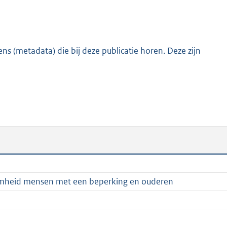
:
2
8
2
s (metadata) die bij deze publicatie horen. Deze zijn
K
b
zaamheid mensen met een beperking en ouderen