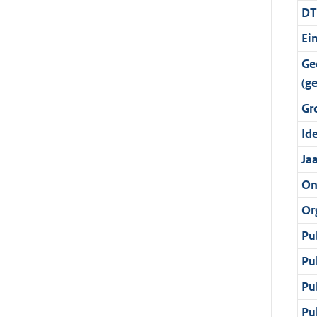
DT
Ei
Ge
(g
Gr
Ide
Ja
On
Or
Pu
Pu
Pu
Pu