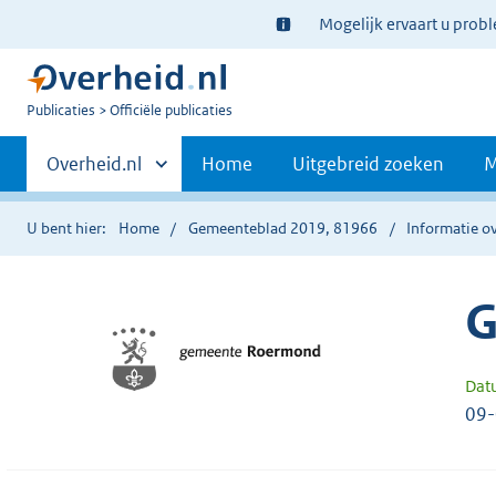
Ter
Mogelijk ervaart u prob
informatie:
U
Publicaties
Officiële publicaties
bent
Primaire
nu
Andere
Overheid.nl
Home
Uitgebreid zoeken
M
hier:
sites
navigatie
binnen
U bent hier:
Home
Gemeenteblad 2019, 81966
Informatie ov
G
Dat
09-