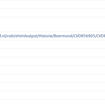
heid.nl/cvdr/xhtmloutput/Historie/Roermond/CVDR56905/CV