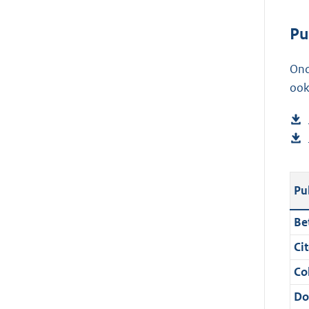
Pu
Ond
ook
Pu
Bet
Cit
Col
Do