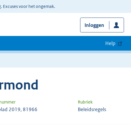
g. Excuses voor het ongemak.
Inloggen
Help
ermond
 nummer
Rubriek
lad 2019, 81966
Beleidsregels