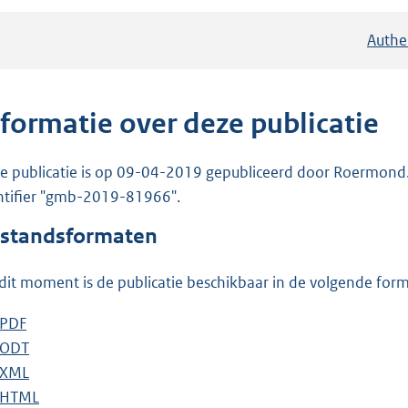
Authe
nformatie over deze publicatie
e publicatie is op 09-04-2019 gepubliceerd door Roermond. De
ntifier "gmb-2019-81966".
standsformaten
dit moment is de publicatie beschikbaar in de volgende for
D
PDF
b
o
D
ODT
e
b
w
o
D
XML
s
e
b
n
w
o
D
HTML
t
s
e
b