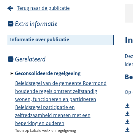
Terug naar de publicatie
Toon
Extra informatie
meer
van:
I
Informatie over publicatie
Dez
Toon
Gerelateerd
ide
meer
van:
Geconsolideerde regelgeving
Be
Beleidsregel van de gemeente Roermond
houdende regels omtrent zelfstandig
Op 
wonen, functioneren en participeren
Beleidsregel participatie en
zelfredzaamheid mensen met een
beperking en ouderen
Toon op Lokale wet- en regelgeving