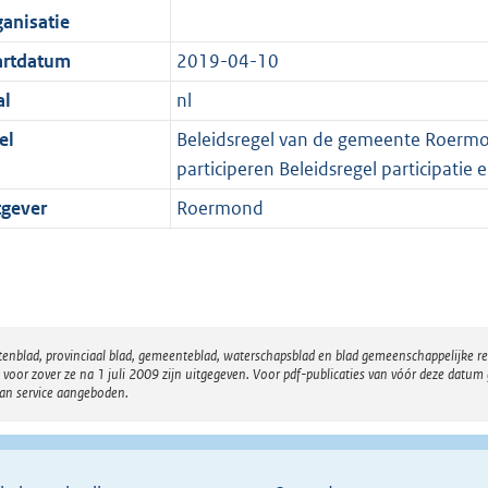
ganisatie
artdatum
2019-04-10
al
nl
el
Beleidsregel van de gemeente Roermo
participeren Beleidsregel participat
tgever
Roermond
atenblad, provinciaal blad, gemeenteblad, waterschapsblad en blad gemeenschappelijke 
 zover ze na 1 juli 2009 zijn uitgegeven. Voor pdf-publicaties van vóór deze datum g
van service aangeboden.