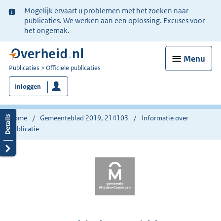
Ter
Mogelijk ervaart u problemen met het zoeken naar
informatie:
publicaties. We werken aan een oplossing. Excuses voor
het ongemak.
Menu
U
Publicaties
Officiële publicaties
bent
Inloggen
nu
hier:
Home
Gemeenteblad 2019, 214103
Informatie over
publicatie