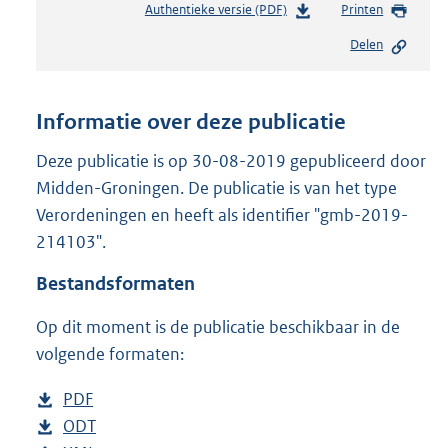
Authentieke versie (PDF)
b
Printen
e
Delen
s
t
a
n
Informatie over deze publicatie
d
s
Deze publicatie is op 30-08-2019 gepubliceerd door
g
Midden-Groningen. De publicatie is van het type
r
Verordeningen en heeft als identifier "gmb-2019-
o
214103".
o
t
Bestandsformaten
t
e
Op dit moment is de publicatie beschikbaar in de
:
8
volgende formaten:
1
3
D
PDF
b
K
o
D
ODT
e
b
b