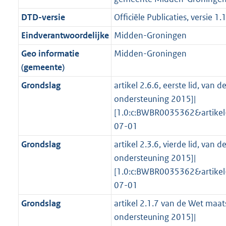
g
s
n
i
e
i
K
5
2
1
r
g
DTD-versie
Officiële Publicaties, versie 1.
f
n
i
e
b
K
K
9
o
r
o
f
n
i
b
b
K
Eindverantwoordelijke
Midden-Groningen
o
o
r
o
f
n
b
Geo informatie
Midden-Groningen
t
o
m
r
o
f
(gemeente)
t
t
a
m
r
o
e
t
Grondslag
artikel 2.6.6, eerste lid, van
a
a
m
r
:
e
ondersteuning 2015]|
t
a
a
m
3
:
[1.0:c:BWBR0035362&artike
t
a
a
K
3
07-01
t
a
b
K
t
Grondslag
artikel 2.3.6, vierde lid, van
b
ondersteuning 2015]|
[1.0:c:BWBR0035362&artike
07-01
Grondslag
artikel 2.1.7 van de Wet maat
ondersteuning 2015]|