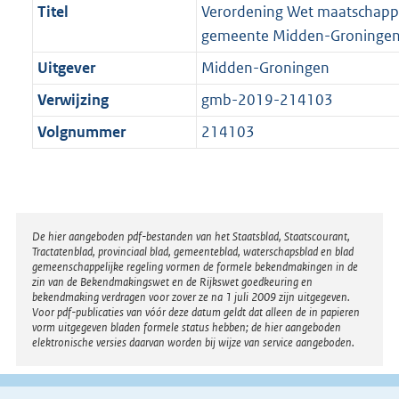
Titel
Verordening Wet maatschappe
gemeente Midden-Groninge
Uitgever
Midden-Groningen
Verwijzing
gmb-2019-214103
Volgnummer
214103
Disclaimer
De hier aangeboden pdf-bestanden van het Staatsblad, Staatscourant,
Tractatenblad, provinciaal blad, gemeenteblad, waterschapsblad en blad
gemeenschappelijke regeling vormen de formele bekendmakingen in de
zin van de Bekendmakingswet en de Rijkswet goedkeuring en
bekendmaking verdragen voor zover ze na 1 juli 2009 zijn uitgegeven.
Voor pdf-publicaties van vóór deze datum geldt dat alleen de in papieren
vorm uitgegeven bladen formele status hebben; de hier aangeboden
elektronische versies daarvan worden bij wijze van service aangeboden.