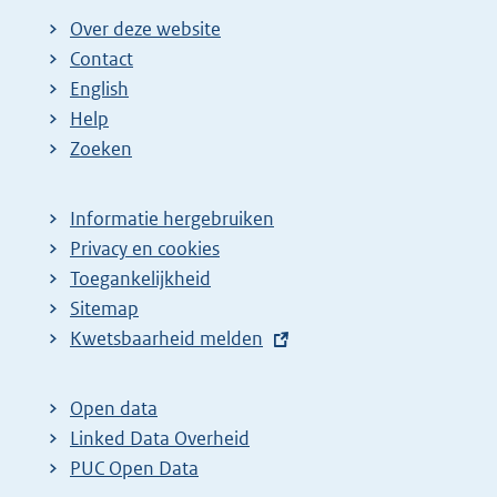
Over deze website
Contact
English
Help
Zoeken
Informatie hergebruiken
Privacy en cookies
Toegankelijkheid
Sitemap
E
Kwetsbaarheid melden
x
t
Open data
e
Linked Data Overheid
r
PUC Open Data
n