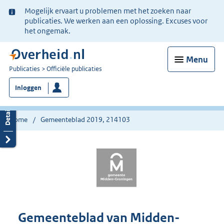
Ter
Mogelijk ervaart u problemen met het zoeken naar
informatie:
publicaties. We werken aan een oplossing. Excuses voor
het ongemak.
Menu
U
Publicaties
Officiële publicaties
bent
Inloggen
nu
hier:
Home
Gemeenteblad 2019, 214103
Gemeenteblad van Midden-