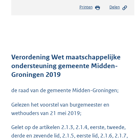
e
Printen
Delen
s
t
a
n
d
s
g
r
Verordening Wet maatschappelijke
o
ondersteuning gemeente Midden-
o
Groningen 2019
t
t
e
de raad van de gemeente Midden-Groningen;
:
8
Gelezen het voorstel van burgemeester en
1
wethouders van 21 mei 2019;
3
K
Gelet op de artikelen 2.1.3, 2.1.4, eerste, tweede,
b
derde en zevende lid, 2.1.5, eerste lid, 2.1.6, 2.1.7,