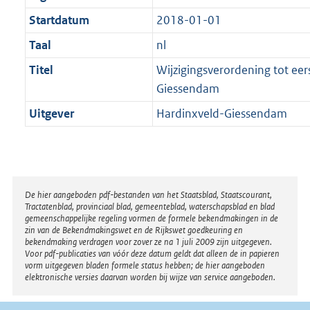
Startdatum
2018-01-01
Taal
nl
Titel
Wijzigingsverordening tot ee
Giessendam
Uitgever
Hardinxveld-Giessendam
Disclaimer
De hier aangeboden pdf-bestanden van het Staatsblad, Staatscourant,
Tractatenblad, provinciaal blad, gemeenteblad, waterschapsblad en blad
gemeenschappelijke regeling vormen de formele bekendmakingen in de
zin van de Bekendmakingswet en de Rijkswet goedkeuring en
bekendmaking verdragen voor zover ze na 1 juli 2009 zijn uitgegeven.
Voor pdf-publicaties van vóór deze datum geldt dat alleen de in papieren
vorm uitgegeven bladen formele status hebben; de hier aangeboden
elektronische versies daarvan worden bij wijze van service aangeboden.