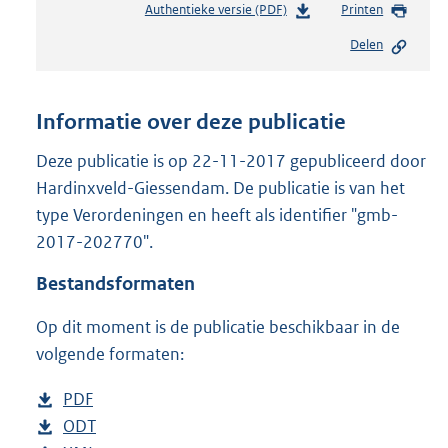
Authentieke versie (PDF)
b
Printen
e
Delen
s
t
a
n
Informatie over deze publicatie
d
s
Deze publicatie is op 22-11-2017 gepubliceerd door
g
Hardinxveld-Giessendam. De publicatie is van het
r
type Verordeningen en heeft als identifier "gmb-
o
2017-202770".
o
t
Bestandsformaten
t
e
Op dit moment is de publicatie beschikbaar in de
:
2
volgende formaten:
7
8
D
PDF
b
K
o
D
ODT
e
b
b