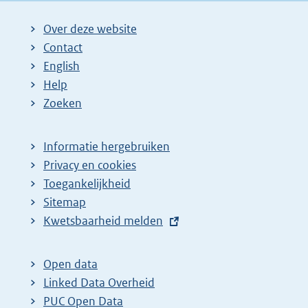
Over deze website
Contact
English
Help
Zoeken
Informatie hergebruiken
Privacy en cookies
Toegankelijkheid
Sitemap
E
Kwetsbaarheid melden
x
t
Open data
e
Linked Data Overheid
r
PUC Open Data