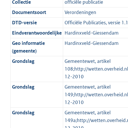
g
s
Collectie
officiële publicatie
n
i
e
i
K
K
K
6
r
g
f
n
i
e
b
b
b
K
Documentsoort
Verordeningen
o
r
o
f
n
i
b
DTD-versie
Officiële Publicaties, versie 1.
o
o
r
o
f
n
t
o
Eindverantwoordelijke
Hardinxveld-Giessendam
m
r
o
f
t
t
a
m
r
o
Geo informatie
Hardinxveld-Giessendam
e
t
a
a
m
r
(gemeente)
:
e
t
a
a
m
Grondslag
Gemeentewet, artikel
3
:
t
a
a
108;http://wetten.overheid.
K
2
t
a
12-2010
b
K
t
b
Grondslag
Gemeentewet, artikel
149;http://wetten.overheid.
12-2010
Grondslag
Gemeentewet, artikel
149a;http://wetten.overheid