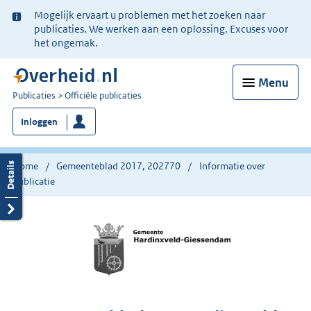
Ter
Mogelijk ervaart u problemen met het zoeken naar
informatie:
publicaties. We werken aan een oplossing. Excuses voor
het ongemak.
Menu
U
Publicaties
Officiële publicaties
bent
Inloggen
nu
hier:
Home
Gemeenteblad 2017, 202770
Informatie over
publicatie