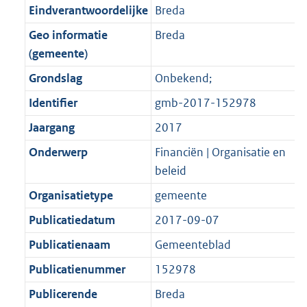
o
o
r
o
f
n
b
Eindverantwoordelijke
Breda
t
o
m
r
o
f
Geo informatie
Breda
t
t
a
m
r
o
(gemeente)
e
t
a
a
m
r
:
e
Grondslag
Onbekend;
t
a
a
m
2
:
t
a
a
Identifier
gmb-2017-152978
K
1
t
a
Jaargang
2017
b
K
t
b
Onderwerp
Financiën | Organisatie en
beleid
Organisatietype
gemeente
Publicatiedatum
2017-09-07
Publicatienaam
Gemeenteblad
Publicatienummer
152978
Publicerende
Breda