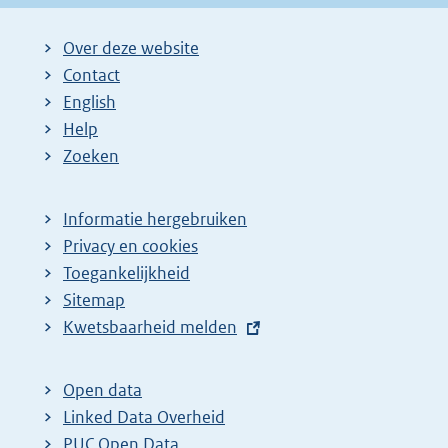
Over deze website
Contact
English
Help
Zoeken
Informatie hergebruiken
Privacy en cookies
Toegankelijkheid
Sitemap
E
Kwetsbaarheid melden
x
t
Open data
e
Linked Data Overheid
r
PUC Open Data