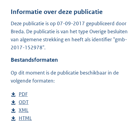
a
n
Informatie over deze publicatie
d
s
Deze publicatie is op 07-09-2017 gepubliceerd door
g
Breda. De publicatie is van het type Overige besluiten
r
van algemene strekking en heeft als identifier "gmb-
o
2017-152978".
o
t
Bestandsformaten
t
e
Op dit moment is de publicatie beschikbaar in de
:
3
volgende formaten:
4
8
D
PDF
b
K
o
D
ODT
e
b
b
w
o
D
XML
s
e
b
n
w
o
D
HTML
t
s
e
b
l
n
w
o
a
t
s
e