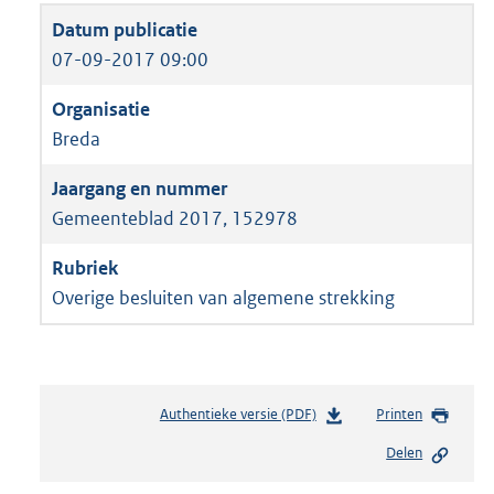
07-09-2017 09:00
Breda
Gemeenteblad 2017, 152978
Overige besluiten van algemene strekking
Authentieke versie (PDF)
b
Printen
e
Delen
s
t