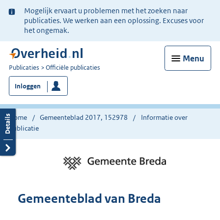
Ter
Mogelijk ervaart u problemen met het zoeken naar
informatie:
publicaties. We werken aan een oplossing. Excuses voor
het ongemak.
Menu
U
Publicaties
Officiële publicaties
bent
Inloggen
nu
hier:
Home
Gemeenteblad 2017, 152978
Informatie over
publicatie
Gemeenteblad van Breda