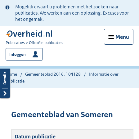
Ter
Mogelijk ervaart u problemen met het zoeken naar
informatie:
publicaties. We werken aan een oplossing. Excuses voor
het ongemak.
Menu
U
Publicaties
Officiële publicaties
bent
Inloggen
nu
hier:
Home
Gemeenteblad 2016, 104128
Informatie over
publicatie
Gemeenteblad van Someren