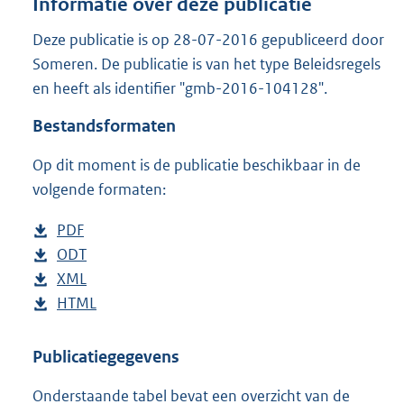
Informatie over deze publicatie
d
s
Deze publicatie is op 28-07-2016 gepubliceerd door
g
Someren. De publicatie is van het type Beleidsregels
r
en heeft als identifier "gmb-2016-104128".
o
o
Bestandsformaten
t
t
Op dit moment is de publicatie beschikbaar in de
e
volgende formaten:
:
3
3
D
PDF
b
3
o
D
ODT
e
b
K
w
o
D
XML
s
e
b
b
n
w
o
D
HTML
t
s
e
b
l
n
w
o
a
t
s
e
o
l
n
w
n
a
t
s
Publicatiegegevens
a
o
l
n
d
n
a
t
Onderstaande tabel bevat een overzicht van de
d
a
o
l
s
d
n
a