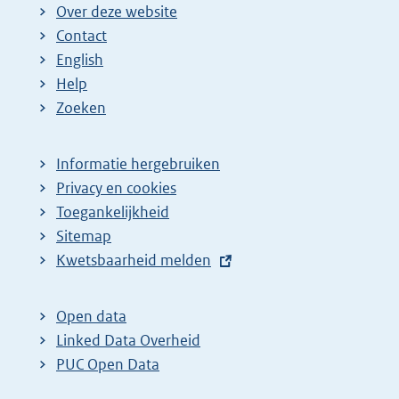
Over deze website
Contact
English
Help
Zoeken
Informatie hergebruiken
Privacy en cookies
Toegankelijkheid
Sitemap
E
Kwetsbaarheid melden
x
t
Open data
e
Linked Data Overheid
r
PUC Open Data
n