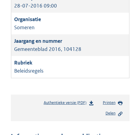
28-07-2016 09:00
Someren
Gemeenteblad 2016, 104128
Beleidsregels
Authentieke versie (PDF)
b
Printen
e
Delen
s
t
a
n