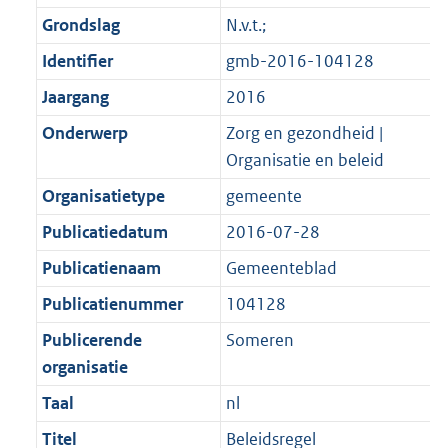
a
m
r
o
e
t
Grondslag
N.v.t.;
a
a
m
r
:
e
t
a
a
m
Identifier
gmb-2016-104128
2
:
t
a
a
Jaargang
2016
K
1
t
a
b
K
Onderwerp
Zorg en gezondheid |
t
b
Organisatie en beleid
Organisatietype
gemeente
Publicatiedatum
2016-07-28
Publicatienaam
Gemeenteblad
Publicatienummer
104128
Publicerende
Someren
organisatie
Taal
nl
Titel
Beleidsregel