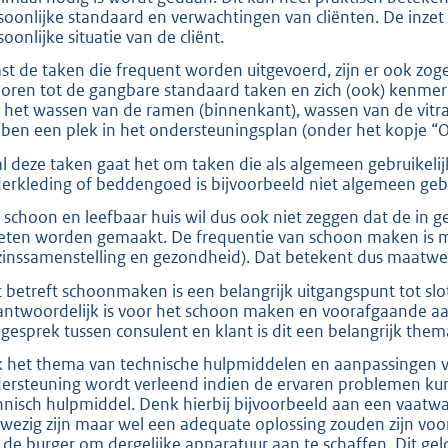
soonlijke standaard en verwachtingen van cliënten. De inzet 
oonlijke situatie van de cliënt.
st de taken die frequent worden uitgevoerd, zijn er ook zo
oren tot de gangbare standaard taken en zich (ook) kenmer
 het wassen van de ramen (binnenkant), wassen van de vitr
ben een plek in het ondersteuningsplan (onder het kopje “Ov
 al deze taken gaat het om taken die als algemeen gebruikel
erkleding of beddengoed is bijvoorbeeld niet algemeen gebr
 schoon en leefbaar huis wil dus ook niet zeggen dat de in g
ten worden gemaakt. De frequentie van schoon maken is mede
zinssamenstelling en gezondheid). Dat betekent dus maatwerk:
 betreft schoonmaken is een belangrijk uitgangspunt tot slot 
antwoordelijk is voor het schoon maken en voorafgaande a
 gesprek tussen consulent en klant is dit een belangrijk them
 het thema van technische hulpmiddelen en aanpassingen ve
ersteuning wordt verleend indien de ervaren problemen ku
hnisch hulpmiddel. Denk hierbij bijvoorbeeld aan een vaatwa
wezig zijn maar wel een adequate oplossing zouden zijn voo
 de burger om dergelijke apparatuur aan te schaffen. Dit ge