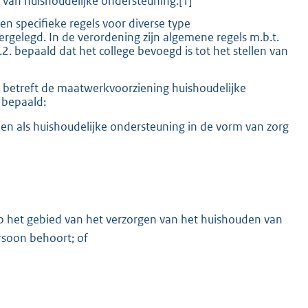
 van huishoudelijke ondersteuning.[1]
n specifieke regels voor diverse type
gelegd. In de verordening zijn algemene regels m.b.t.
2. bepaald dat het college bevoegd is tot het stellen van
K
t betreft de maatwerkvoorziening huishoudelijke
) bepaald:
n als huishoudelijke ondersteuning in de vorm van zorg
op het gebied van het verzorgen van het huishouden van
rsoon behoort; of