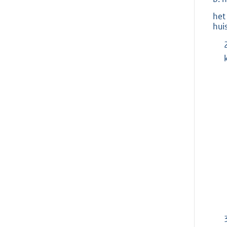
het
hui