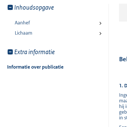
Toon
Inhoudsopgave
meer
van:
Aanhef
Lichaam
Toon
Extra informatie
meer
Be
van:
Informatie over publicatie
1.
Ing
maa
hij
geb
in s