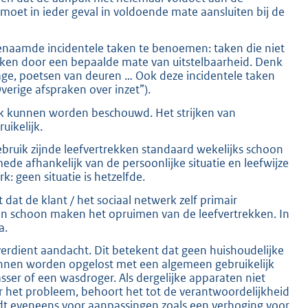
moet in ieder geval in voldoende mate aansluiten bij de
genaamde incidentele taken te benoemen: taken die niet
ken door een bepaalde mate van uitstelbaarheid. Denk
age, poetsen van deuren … Ook deze incidentele taken
erige afspraken over inzet”).
ijk kunnen worden beschouwd. Het strijken van
uikelijk.
ebruik zijnde leefvertrekken standaard wekelijks schoon
 afhankelijk van de persoonlijke situatie en leefwijze
 geen situatie is hetzelfde.
dat de klant / het sociaal netwerk zelf primair
an schoon maken het opruimen van de leefvertrekken. In
a.
rdient aandacht. Dit betekent dat geen huishoudelijke
nnen worden opgelost met een algemeen gebruikelijk
sser of een wasdroger. Als dergelijke apparaten niet
r het probleem, behoort het tot de verantwoordelijkheid
ldt eveneens voor aanpassingen zoals een verhoging voor