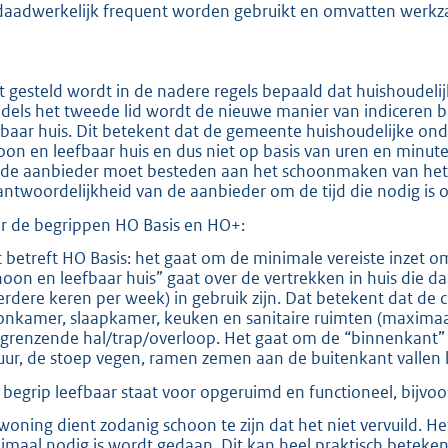
daadwerkelijk frequent worden gebruikt en omvatten werkza
t gesteld wordt in de nadere regels bepaald dat huishoudeli
dels het tweede lid wordt de nieuwe manier van indiceren be
fbaar huis. Dit betekent dat de gemeente huishoudelijke onde
oon en leefbaar huis en dus niet op basis van uren en minut
d de aanbieder moet besteden aan het schoonmaken van het h
antwoordelijkheid van de aanbieder om de tijd die nodig is o
r de begrippen HO Basis en HO+:
 betreft HO Basis: het gaat om de minimale vereiste inzet o
hoon en leefbaar huis” gaat over de vertrekken in huis die daa
rdere keren per week) in gebruik zijn. Dat betekent dat de c
nkamer, slaapkamer, keuken en sanitaire ruimten (maximaal 
grenzende hal/trap/overloop. Het gaat om de “binnenkant” 
uur, de stoep vegen, ramen zemen aan de buitenkant vallen h
 begrip leefbaar staat voor opgeruimd en functioneel, bijvo
woning dient zodanig schoon te zijn dat het niet vervuild. 
imaal nodig is wordt gedaan. Dit kan heel praktisch beteke