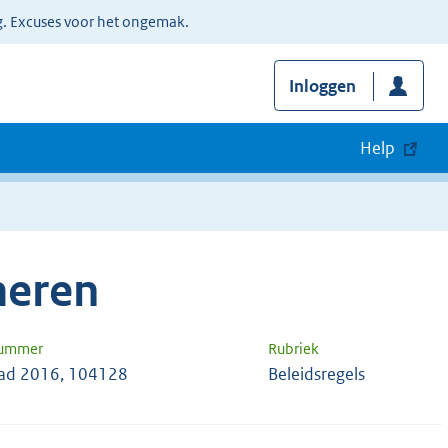
g. Excuses voor het ongemak.
Inloggen
Help
meren
nummer
Rubriek
ad 2016, 104128
Beleidsregels