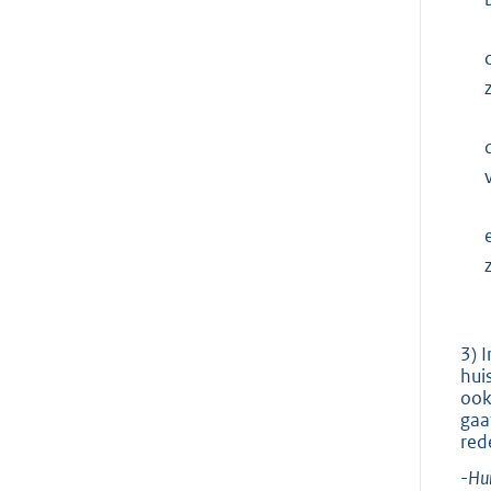
c
3) 
hui
ook
gaa
red
-
Hu