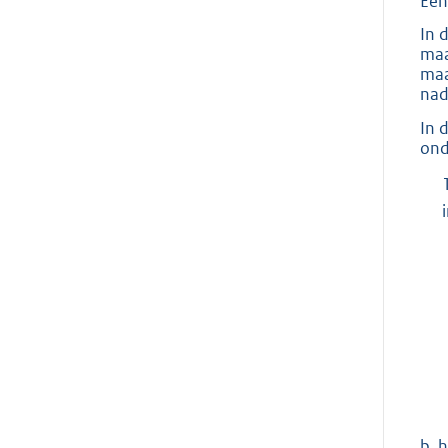
Een
In 
maa
maa
nad
In 
ond
b. 