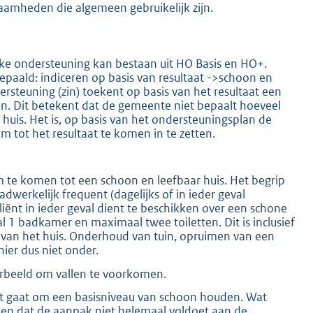
amheden die algemeen gebruikelijk zijn.
jke ondersteuning kan bestaan uit HO Basis en HO+.
paald: indiceren op basis van resultaat ->schoon en
rsteuning (zin) toekent op basis van het resultaat een
en. Dit betekent dat de gemeente niet bepaalt hoeveel
uis. Het is, op basis van het ondersteuningsplan de
m tot het resultaat te komen in te zetten.
m te komen tot een schoon en leefbaar huis. Het begrip
dwerkelijk frequent (dagelijks of in ieder geval
liënt in ieder geval dient te beschikken over een schone
1 badkamer en maximaal twee toiletten. Dit is inclusief
van het huis. Onderhoud van tuin, opruimen van een
ier dus niet onder.
orbeeld om vallen te voorkomen.
Het gaat om een basisniveau van schoon houden. Wat
nen dat de aanpak niet helemaal voldoet aan de