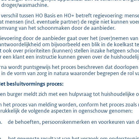
 droger/wasmachine.
 verschil tussen HO Basis en HO+ betreft regievoering: me
dat mensen (incl. eventuele partner) de regie niet kunnen voe
omvang van het schoonmaken door de aanbieder.
ievoering door de aanbieder gaat over het (over)nemen van v
antwoordelijkheid om bijvoorbeeld een blik in de koelkast 
t ook over prioriteiten (kunnen) stellen inzake hetgeen s
r een klant een instructie kunnen geven over de huishoudelijk
rna wordt puntsgewijs het proces beschreven dat doorlopen
. in de vorm van zorg in natura waaronder begrepen de rol 
Het
besluitvormings
proces:
Een burger meldt zich met een hulpvraag tot huishoudelijke 
In het proces van melding worden, conform het proces zoals
rukkelijk de volgende aspecten in ogenschouw genomen:
a.
de behoeften, persoonskenmerken en voorkeuren van de
b.
het gewenste resultaat van het verzoek om ondersteunin