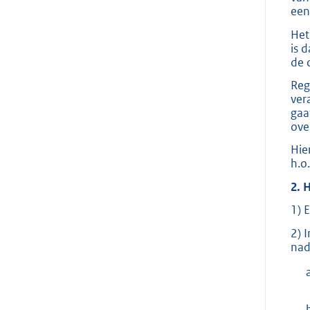
een
Het
is 
de 
Reg
ver
gaa
ove
Hie
h.o
2.
1) 
2) 
nad