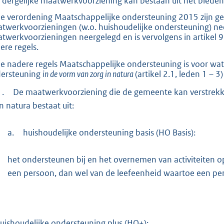
 dergelijke maatwerkvoorziening kan bestaan uit het bieden
:
3
de verordening Maatschappelijke ondersteuning 2015 zijn gee
twerkvoorzieningen (w.o. huishoudelijke ondersteuning) neer
3
twerkvoorzieningen neergelegd en is vervolgens in artikel 9.
3
ere regels.
de nadere regels Maatschappelijke ondersteuning is voor wa
b
ersteuning
in de vorm van zorg in natura
(artikel 2.1, leden 1 – 3
1.
De maatwerkvoorziening die de gemeente kan verstrekke
in natura bestaat uit:
a.
huishoudelijke ondersteuning basis (HO Basis):
het ondersteunen bij en het overnemen van activiteiten 
een persoon, dan wel van de leefeenheid waartoe een pe
huishoudelijke ondersteuning plus (HO+):