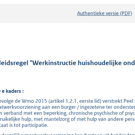
Authentieke versie (PDF)
b
e
s
t
a
n
d
leidsregel "Werkinstructie huishoudelijke onde
s
g
r
D
e kaders
:
o
evolge de Wmo 2015 (artikel 1.2.1, eerste lid) verstrekt Peel
o
twerkvoorziening aan een burger / ingezetene ter ondersteun
t
 in verband met een beperking, chronische psychische of psy
t
ruikelijke hulp, met mantelzorg of met hulp van andere perso
taat is tot participatie.
e