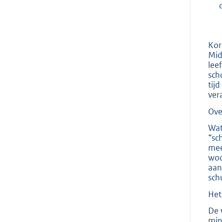
Kor
Mid
lee
sch
tij
ver
Ove
Wat
“sc
mee
woo
aan
sch
Het
De 
min