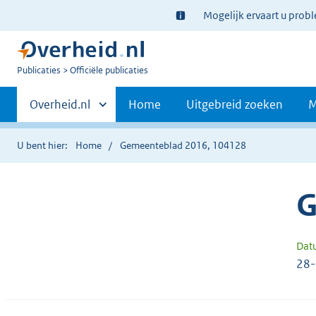
Ter
Mogelijk ervaart u prob
informatie:
U
Publicaties
Officiële publicaties
bent
Primaire
nu
Andere
Overheid.nl
Home
Uitgebreid zoeken
M
hier:
sites
navigatie
binnen
U bent hier:
Home
Gemeenteblad 2016, 104128
G
Dat
28-