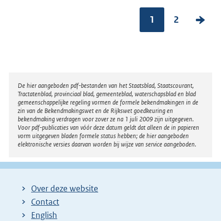
1
2
V
o
l
g
e
Disclaimer
De hier aangeboden pdf-bestanden van het Staatsblad, Staatscourant,
n
Tractatenblad, provinciaal blad, gemeenteblad, waterschapsblad en blad
gemeenschappelijke regeling vormen de formele bekendmakingen in de
d
zin van de Bekendmakingswet en de Rijkswet goedkeuring en
bekendmaking verdragen voor zover ze na 1 juli 2009 zijn uitgegeven.
e
Voor pdf-publicaties van vóór deze datum geldt dat alleen de in papieren
vorm uitgegeven bladen formele status hebben; de hier aangeboden
p
elektronische versies daarvan worden bij wijze van service aangeboden.
a
g
i
Over deze website
n
Contact
a
English