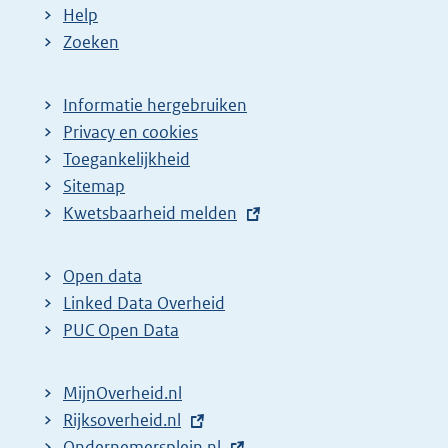
Help
Zoeken
Informatie hergebruiken
Privacy en cookies
Toegankelijkheid
Sitemap
E
Kwetsbaarheid melden
x
t
Open data
e
Linked Data Overheid
r
PUC Open Data
n
e
MijnOverheid.nl
l
E
Rijksoverheid.nl
i
x
E
Ondernemersplein.nl