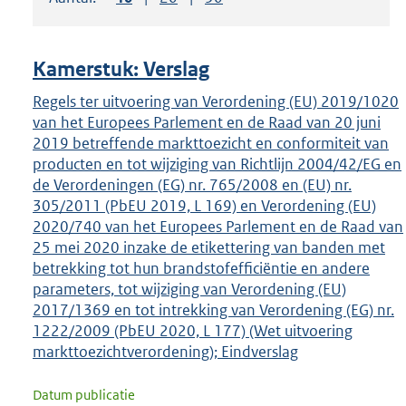
om
ENTER
om
Kamerstuk: Verslag
uw
keuze
Regels ter uitvoering van Verordening (EU) 2019/1020
van het Europees Parlement en de Raad van 20 juni
te
2019 betreffende markttoezicht en conformiteit van
bevestigen.
producten en tot wijziging van Richtlijn 2004/42/EG en
de Verordeningen (EG) nr. 765/2008 en (EU) nr.
305/2011 (PbEU 2019, L 169) en Verordening (EU)
2020/740 van het Europees Parlement en de Raad van
25 mei 2020 inzake de etikettering van banden met
betrekking tot hun brandstofefficiëntie en andere
parameters, tot wijziging van Verordening (EU)
2017/1369 en tot intrekking van Verordening (EG) nr.
1222/2009 (PbEU 2020, L 177) (Wet uitvoering
markttoezichtverordening); Eindverslag
Datum publicatie