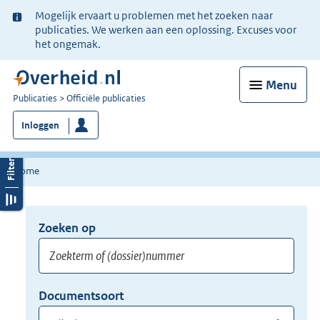
Ter
Mogelijk ervaart u problemen met het zoeken naar
informatie:
publicaties. We werken aan een oplossing. Excuses voor
het ongemak.
Menu
U
Publicaties
Officiële publicaties
bent
Inloggen
nu
hier:
Home
Zoeken op
Opnieuw
zoeken:
Zoekterm
Vul
Documentsoort
of
hier
Gebruik