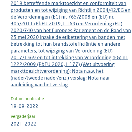
2019 betreffende markttoezicht en conformiteit van
producten en tot wijziging van Richtlijn 2004/42/EG en
de Verordeningen (EG) nr. 765/2008 en (EU) nr.
305/2011 (PbEU 2019, L 169) en Verordening (EU)
2020/740 van het Europees Parlement en de Raad van
25 mei 2020 inzake de etikettering van banden met
betrekking tot hun brandstofefficiëntie en andere
parameters, tot wijziging van Verordening (EU)
2017/1369 en tot intrekking van Verordening (EG) nr.
1222/2009 (PbEU 2020, L 177) (Wet uitvoering
markttoezichtverordening); Nota n.a.v. het
(nader/tweede nader/enz.) verslag; Nota naar
aanleiding van het verslag
Datum publicatie
19-09-2022
Vergaderjaar
2021-2022