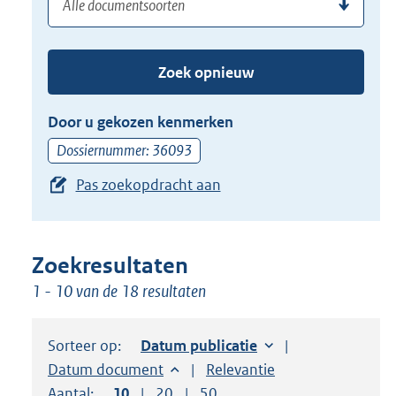
(dossier)nummer
uw
de
zoekterm
TAB
of
toets,
Zoek opnieuw
(dossier)nummer
of
in
de
Door u gekozen kenmerken
pijl
Dossiernummer: 36093
beneden
Pas zoekopdracht aan
toets
om
toegang
te
Zoekresultaten
krijgen
1 - 10 van de 18 resultaten
tot
de
Sorteer op:
Sorteer op:
Datum publicatie
suggesties.
Sorteer op:
Datum document
Sorteer op:
Relevantie
Druk
Aantal:
Toon
10
resultaten per pagina
Toon
20
resultaten per pagina
Toon
50
resultaten per pagina