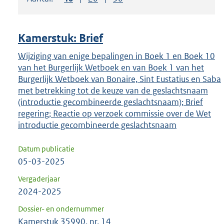
om
ENTER
om
Kamerstuk: Brief
uw
keuze
Wijziging van enige bepalingen in Boek 1 en Boek 10
van het Burgerlijk Wetboek en van Boek 1 van het
te
Burgerlijk Wetboek van Bonaire, Sint Eustatius en Saba
bevestigen.
met betrekking tot de keuze van de geslachtsnaam
(introductie gecombineerde geslachtsnaam); Brief
regering; Reactie op verzoek commissie over de Wet
introductie gecombineerde geslachtsnaam
Datum publicatie
05-03-2025
Vergaderjaar
2024-2025
Dossier- en ondernummer
Kamerstuk 35990, nr. 14