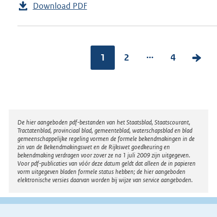
Download PDF
...
1
2
4
V
o
l
g
e
Disclaimer
De hier aangeboden pdf-bestanden van het Staatsblad, Staatscourant,
n
Tractatenblad, provinciaal blad, gemeenteblad, waterschapsblad en blad
gemeenschappelijke regeling vormen de formele bekendmakingen in de
d
zin van de Bekendmakingswet en de Rijkswet goedkeuring en
bekendmaking verdragen voor zover ze na 1 juli 2009 zijn uitgegeven.
e
Voor pdf-publicaties van vóór deze datum geldt dat alleen de in papieren
vorm uitgegeven bladen formele status hebben; de hier aangeboden
p
elektronische versies daarvan worden bij wijze van service aangeboden.
a
g