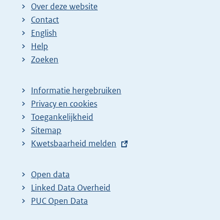
i
Over deze website
n
Contact
a
English
Help
Zoeken
Informatie hergebruiken
Privacy en cookies
Toegankelijkheid
Sitemap
E
Kwetsbaarheid melden
x
t
Open data
e
Linked Data Overheid
r
PUC Open Data
n