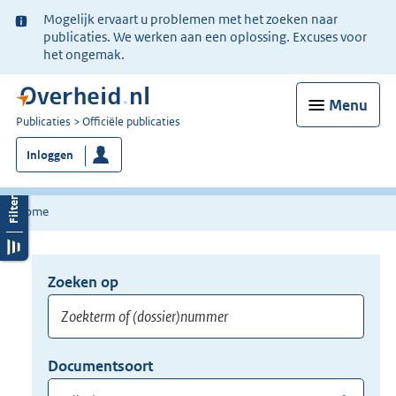
Ter
Mogelijk ervaart u problemen met het zoeken naar
informatie:
publicaties. We werken aan een oplossing. Excuses voor
het ongemak.
Menu
U
Publicaties
Officiële publicaties
bent
Inloggen
nu
hier:
Home
Zoeken op
Opnieuw
zoeken:
Zoekterm
Vul
Documentsoort
of
hier
Gebruik