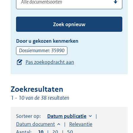
(dossier)nummer
uw
de
zoekterm
TAB
of
toets,
Zoek opnieuw
(dossier)nummer
of
in
de
Door u gekozen kenmerken
pijl
Dossiernummer: 35990
beneden
Pas zoekopdracht aan
toets
om
toegang
te
Zoekresultaten
krijgen
1 - 10 van de 38 resultaten
tot
de
Sorteer op:
Sorteer op:
Datum publicatie
suggesties.
Sorteer op:
Datum document
Sorteer op:
Relevantie
Druk
Aantal:
Toon
10
resultaten per pagina
Toon
20
resultaten per pagina
Toon
50
resultaten per pagina