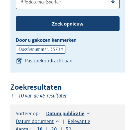
(dossier)nummer
uw
de
zoekterm
TAB
of
toets,
Zoek opnieuw
(dossier)nummer
of
in
de
Door u gekozen kenmerken
pijl
Dossiernummer: 35714
beneden
Pas zoekopdracht aan
toets
om
toegang
te
Zoekresultaten
krijgen
1 - 10 van de 45 resultaten
tot
de
Sorteer op:
Sorteer op:
Datum publicatie
suggesties.
Sorteer op:
Datum document
Sorteer op:
Relevantie
Druk
Aantal:
Toon
10
resultaten per pagina
Toon
20
resultaten per pagina
Toon
50
resultaten per pagina