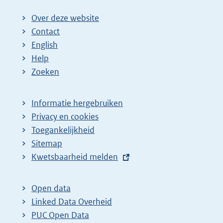
i
Over deze website
n
Contact
a
English
Help
Zoeken
Informatie hergebruiken
Privacy en cookies
Toegankelijkheid
Sitemap
E
Kwetsbaarheid melden
x
t
Open data
e
Linked Data Overheid
r
PUC Open Data