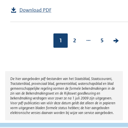
Download PDF
...
1
2
5
V
o
l
g
e
Disclaimer
De hier aangeboden pdf-bestanden van het Staatsblad, Staatscourant,
n
Tractatenblad, provinciaal blad, gemeenteblad, waterschapsblad en blad
gemeenschappelijke regeling vormen de formele bekendmakingen in de
d
zin van de Bekendmakingswet en de Rijkswet goedkeuring en
bekendmaking verdragen voor zover ze na 1 juli 2009 zijn uitgegeven.
e
Voor pdf-publicaties van vóór deze datum geldt dat alleen de in papieren
vorm uitgegeven bladen formele status hebben; de hier aangeboden
p
elektronische versies daarvan worden bij wijze van service aangeboden.
a
g