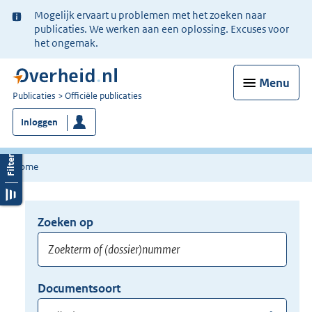
Ter
Mogelijk ervaart u problemen met het zoeken naar
informatie:
publicaties. We werken aan een oplossing. Excuses voor
het ongemak.
Menu
U
Publicaties
Officiële publicaties
bent
Inloggen
nu
hier:
Home
Zoeken op
Opnieuw
zoeken:
Zoekterm
Vul
Documentsoort
of
hier
Gebruik