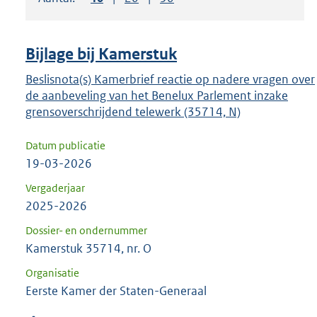
om
ENTER
om
Bijlage bij Kamerstuk
uw
keuze
Beslisnota(s) Kamerbrief reactie op nadere vragen over
de aanbeveling van het Benelux Parlement inzake
te
grensoverschrijdend telewerk (35714, N)
bevestigen.
Datum publicatie
19-03-2026
Vergaderjaar
2025-2026
Dossier- en ondernummer
Kamerstuk 35714, nr. O
Organisatie
Eerste Kamer der Staten-Generaal