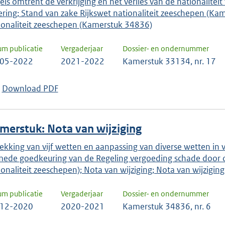
els omtrent de verkrijging en het verlies van de nationaliteit
ering; Stand van zake Rijkswet nationaliteit zeeschepen (K
ionaliteit zeeschepen (Kamerstuk 34836)
um publicatie
Vergaderjaar
Dossier- en ondernummer
-05-2022
2021-2022
Kamerstuk 33134, nr. 17
Download PDF
merstuk: Nota van wijziging
rekking van vijf wetten en aanpassing van diverse wetten in 
mede goedkeuring van de Regeling vergoeding schade door o
ionaliteit zeeschepen); Nota van wijziging; Nota van wijziging
um publicatie
Vergaderjaar
Dossier- en ondernummer
-12-2020
2020-2021
Kamerstuk 34836, nr. 6