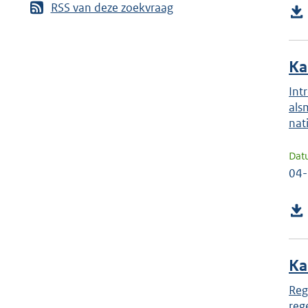
RSS van deze zoekvraag
Ka
Int
als
nat
Dat
04
Ka
Reg
reg