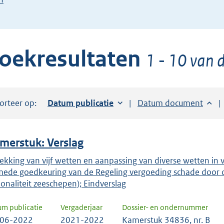
de
pijl
beneden
oekresultaten
toets
1 - 10 van d
om
toegang
te
orteer op:
Sorteer op:
Datum publicatie
Sorteer op:
Datum document
krijgen
tot
de
merstuk: Verslag
suggesties.
Druk
rekking van vijf wetten en aanpassing van diverse wetten in 
mede goedkeuring van de Regeling vergoeding schade door o
om
ionaliteit zeeschepen); Eindverslag
ENTER
om
um publicatie
Vergaderjaar
Dossier- en ondernummer
uw
-06-2022
2021-2022
Kamerstuk 34836, nr. B