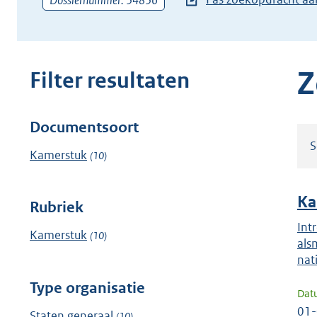
Dossiernummer: 34836
zoekterm
of
(dossier)nummer
in
Z
Filter resultaten
Documentsoort
Filter
S
resultaten
Kamerstuk
(10)
Ka
Rubriek
Int
Kamerstuk
(10)
als
nat
Type organisatie
Dat
01
Staten generaal
(10)