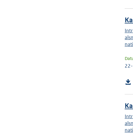
Ka
Int
als
nat
Dat
22
Ka
Int
als
nat