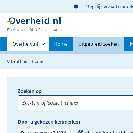
Ter
Mogelijk ervaart u prob
informatie:
U
Publicaties
Officiële publicaties
bent
Primaire
nu
Andere
Overheid.nl
Home
Uitgebreid zoeken
M
hier:
sites
navigatie
binnen
U bent hier:
Home
Zoeken op
Opnieuw
zoeken:
Zoekterm
Vul
Door u gekozen kenmerken
of
hier
(dossier)nummer
uw
Pas zoekopdracht aa