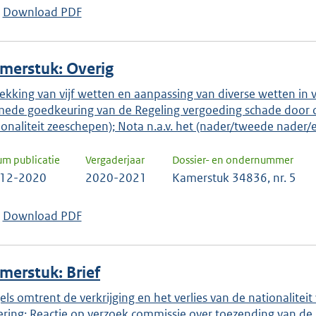
Download PDF
merstuk: Overig
rekking van vijf wetten en aanpassing van diverse wetten in 
mede goedkeuring van de Regeling vergoeding schade door o
ionaliteit zeeschepen); Nota n.a.v. het (nader/tweede nader/e
um publicatie
Vergaderjaar
Dossier- en ondernummer
-12-2020
2020-2021
Kamerstuk 34836, nr. 5
Download PDF
merstuk: Brief
els omtrent de verkrijging en het verlies van de nationaliteit
ering; Reactie op verzoek commissie over toezending van de n