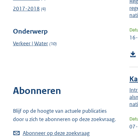
Reg
reg
2017-2018
(4)
nat
Dat
Onderwerp
16
Verkeer | Water
(10)
Ka
Abonneren
Int
als
nat
Blijf op de hoogte van actuele publicaties
Dat
door u zich te abonneren op deze zoekvraag.
07
Abonneer op deze zoekvraag