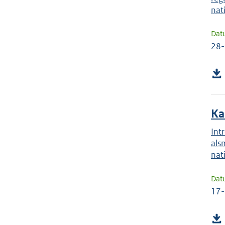
nat
Dat
28
Ka
Int
als
nat
Dat
17