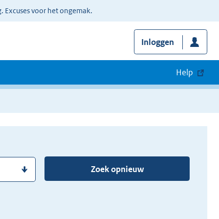
g. Excuses voor het ongemak.
Inloggen
Help
Zoek opnieuw