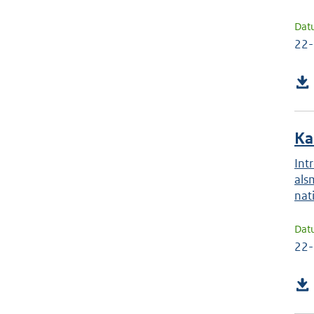
Dat
22
Ka
Int
als
nat
Dat
22