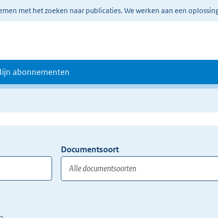
lemen met het zoeken naar publicaties. We werken aan een oplossin
ijn abonnementen
Documentsoort
Gebruik
de
TAB
toets,
of
n