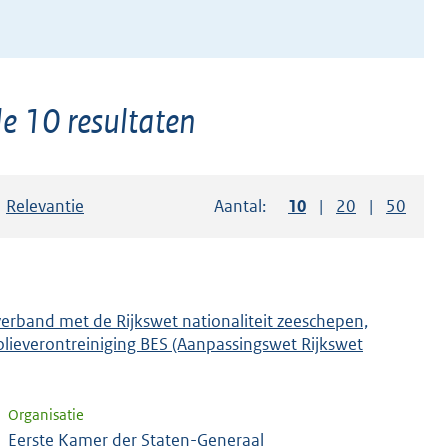
e 10 resultaten
Sorteer op:
Relevantie
Aantal:
Toon
10
resultaten per pag
Toon
20
resultaten p
Toon
50
resul
verband met de Rijkswet nationaliteit zeeschepen,
lieverontreiniging BES (Aanpassingswet Rijkswet
Organisatie
Eerste Kamer der Staten-Generaal