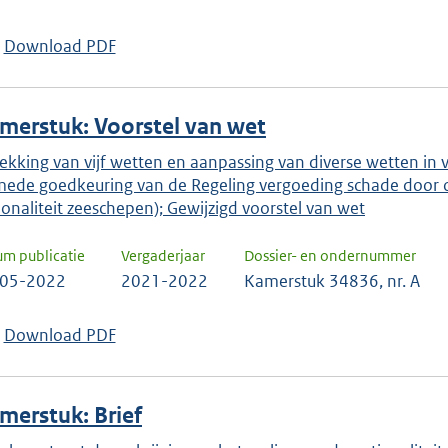
keuze
te
Download PDF
bevestigen.
merstuk: Voorstel van wet
rekking van vijf wetten en aanpassing van diverse wetten in 
mede goedkeuring van de Regeling vergoeding schade door o
ionaliteit zeeschepen); Gewijzigd voorstel van wet
um publicatie
Vergaderjaar
Dossier- en ondernummer
-05-2022
2021-2022
Kamerstuk 34836, nr. A
Download PDF
merstuk: Brief