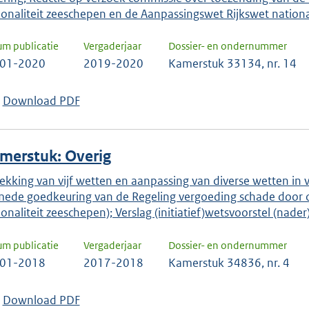
ionaliteit zeeschepen en de Aanpassingswet Rijkswet nationa
um publicatie
Vergaderjaar
Dossier- en ondernummer
-01-2020
2019-2020
Kamerstuk 33134, nr. 14
Download PDF
merstuk: Overig
rekking van vijf wetten en aanpassing van diverse wetten in 
mede goedkeuring van de Regeling vergoeding schade door o
ionaliteit zeeschepen); Verslag (initiatief)wetsvoorstel (nader)
um publicatie
Vergaderjaar
Dossier- en ondernummer
-01-2018
2017-2018
Kamerstuk 34836, nr. 4
Download PDF