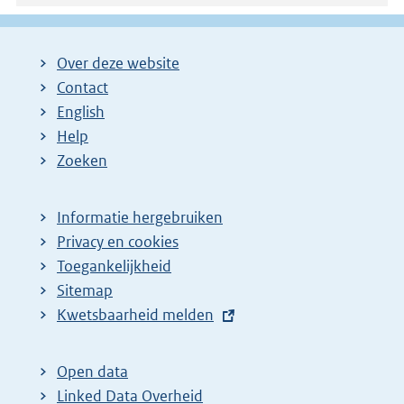
g
i
Over deze website
n
Contact
a
English
Help
Zoeken
Informatie hergebruiken
Privacy en cookies
Toegankelijkheid
Sitemap
E
Kwetsbaarheid melden
x
t
Open data
e
Linked Data Overheid