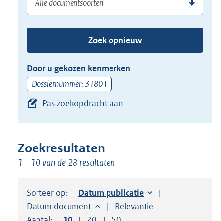
(dossier)nummer
uw
de
zoekterm
TAB
of
toets,
Zoek opnieuw
(dossier)nummer
of
in
de
Door u gekozen kenmerken
pijl
Dossiernummer: 31801
beneden
Pas zoekopdracht aan
toets
om
toegang
te
Zoekresultaten
krijgen
1 - 10 van de 28 resultaten
tot
de
Sorteer op:
Sorteer op:
Datum publicatie
suggesties.
Sorteer op:
Datum document
Sorteer op:
Relevantie
Druk
Aantal:
Toon
10
resultaten per pagina
Toon
20
resultaten per pagina
Toon
50
resultaten per pagina