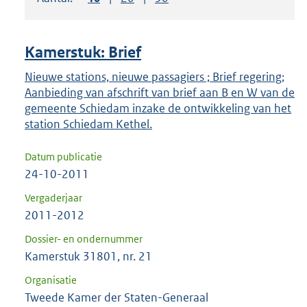
om
ENTER
om
Kamerstuk: Brief
uw
keuze
Nieuwe stations, nieuwe passagiers ; Brief regering;
Aanbieding van afschrift van brief aan B en W van de
te
gemeente Schiedam inzake de ontwikkeling van het
bevestigen.
station Schiedam Kethel.
Datum publicatie
24-10-2011
Vergaderjaar
2011-2012
Dossier- en ondernummer
Kamerstuk 31801, nr. 21
Organisatie
Tweede Kamer der Staten-Generaal