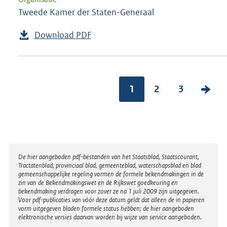
Tweede Kamer der Staten-Generaal
Download PDF
1
2
3
V
o
l
g
e
Disclaimer
De hier aangeboden pdf-bestanden van het Staatsblad, Staatscourant,
n
Tractatenblad, provinciaal blad, gemeenteblad, waterschapsblad en blad
gemeenschappelijke regeling vormen de formele bekendmakingen in de
d
zin van de Bekendmakingswet en de Rijkswet goedkeuring en
bekendmaking verdragen voor zover ze na 1 juli 2009 zijn uitgegeven.
e
Voor pdf-publicaties van vóór deze datum geldt dat alleen de in papieren
vorm uitgegeven bladen formele status hebben; de hier aangeboden
p
elektronische versies daarvan worden bij wijze van service aangeboden.
a