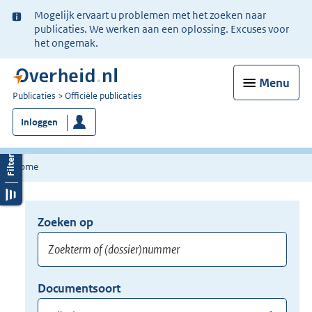
Ter
Mogelijk ervaart u problemen met het zoeken naar
informatie:
publicaties. We werken aan een oplossing. Excuses voor
het ongemak.
Menu
U
Publicaties
Officiële publicaties
bent
Inloggen
nu
hier:
Home
Zoeken op
Opnieuw
zoeken:
Zoekterm
Vul
Documentsoort
of
hier
Gebruik