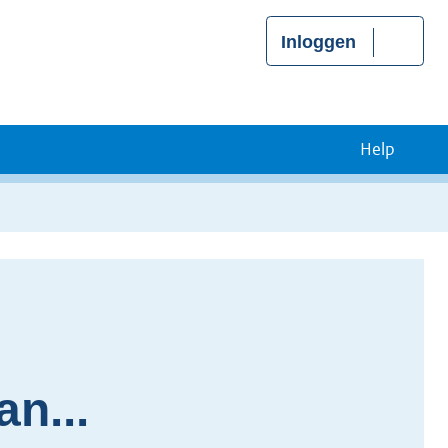
Inloggen
Help
an...