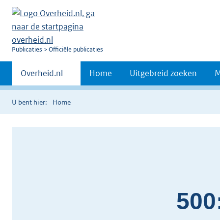
U
Publicaties
Officiële publicaties
bent
Primaire
nu
Andere
Overheid.nl
Home
Uitgebreid zoeken
M
hier:
sites
navigatie
binnen
U bent hier:
Home
500: