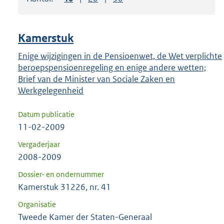
om
ENTER
om
Kamerstuk
uw
keuze
Enige wijzigingen in de Pensioenwet, de Wet verplichte
beroepspensioenregeling en enige andere wetten;
te
Brief van de Minister van Sociale Zaken en
bevestigen.
Werkgelegenheid
Datum publicatie
11-02-2009
Vergaderjaar
2008-2009
Dossier- en ondernummer
Kamerstuk 31226, nr. 41
Organisatie
Tweede Kamer der Staten-Generaal