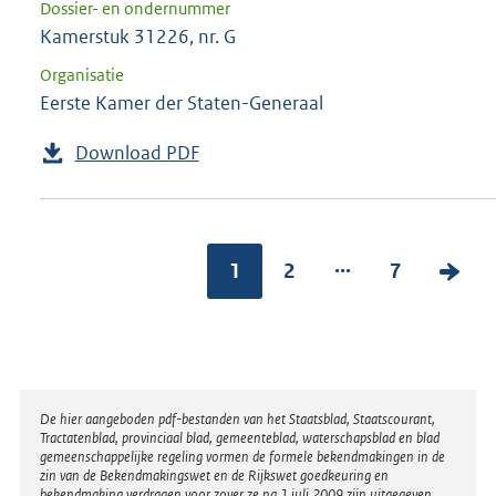
Dossier- en ondernummer
Kamerstuk 31226, nr. G
Organisatie
Eerste Kamer der Staten-Generaal
Download PDF
...
1
2
7
V
o
l
g
e
Disclaimer
De hier aangeboden pdf-bestanden van het Staatsblad, Staatscourant,
n
Tractatenblad, provinciaal blad, gemeenteblad, waterschapsblad en blad
gemeenschappelijke regeling vormen de formele bekendmakingen in de
d
zin van de Bekendmakingswet en de Rijkswet goedkeuring en
bekendmaking verdragen voor zover ze na 1 juli 2009 zijn uitgegeven.