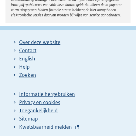
e
Voor pdf-publicaties van vóór deze datum geldt dat alleen de in papieren
vorm uitgegeven bladen formele status hebben; de hier aangeboden
p
elektronische versies daarvan worden bij wijze van service aangeboden.
a
g
i
Over deze website
n
Contact
a
English
Help
Zoeken
Informatie hergebruiken
Privacy en cookies
Toegankelijkheid
Sitemap
E
Kwetsbaarheid melden
x