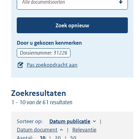
(dossier)nummer
uw
de
zoekterm
TAB
of
toets,
Zoek opnieuw
(dossier)nummer
of
in
de
Door u gekozen kenmerken
pijl
Dossiernummer: 31226
beneden
Pas zoekopdracht aan
toets
om
toegang
te
Zoekresultaten
krijgen
1 - 10 van de 61 resultaten
tot
de
Sorteer op:
Sorteer op:
Datum publicatie
suggesties.
Sorteer op:
Datum document
Sorteer op:
Relevantie
Druk
Aantal:
Toon
10
resultaten per pagina
Toon
20
resultaten per pagina
Toon
50
resultaten per pagina