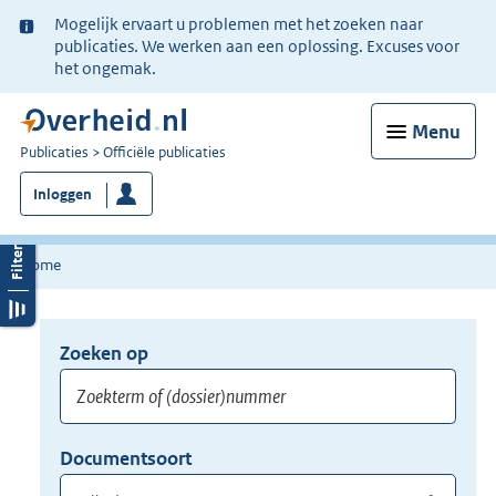
Ter
Mogelijk ervaart u problemen met het zoeken naar
informatie:
publicaties. We werken aan een oplossing. Excuses voor
het ongemak.
Menu
U
Publicaties
Officiële publicaties
bent
Inloggen
nu
hier:
Home
Zoeken op
Opnieuw
zoeken:
Zoekterm
Vul
Documentsoort
of
hier
Gebruik