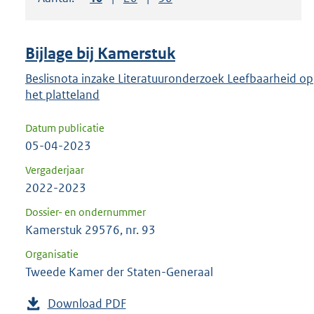
om
ENTER
om
Bijlage bij Kamerstuk
uw
keuze
Beslisnota inzake Literatuuronderzoek Leefbaarheid op
het platteland
te
bevestigen.
Datum publicatie
05-04-2023
Vergaderjaar
2022-2023
Dossier- en ondernummer
Kamerstuk 29576, nr. 93
Organisatie
Tweede Kamer der Staten-Generaal
Download PDF