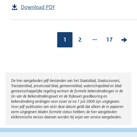
Download PDF
...
1
2
17
V
o
l
g
e
Disclaimer
De hier aangeboden pdf-bestanden van het Staatsblad, Staatscourant,
n
Tractatenblad, provinciaal blad, gemeenteblad, waterschapsblad en blad
gemeenschappelijke regeling vormen de formele bekendmakingen in de
d
zin van de Bekendmakingswet en de Rijkswet goedkeuring en
bekendmaking verdragen voor zover ze na 1 juli 2009 zijn uitgegeven.
e
Voor pdf-publicaties van vóór deze datum geldt dat alleen de in papieren
vorm uitgegeven bladen formele status hebben; de hier aangeboden
p
elektronische versies daarvan worden bij wijze van service aangeboden.
a
g