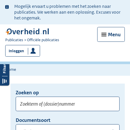
Ter
Mogelijk ervaart u problemen met het zoeken naar
informatie:
publicaties. We werken aan een oplossing. Excuses voor
het ongemak.
Menu
U
Publicaties
Officiële publicaties
bent
Inloggen
nu
hier:
Home
Zoeken op
Opnieuw
zoeken:
Zoekterm
Vul
Documentsoort
of
hier
Gebruik