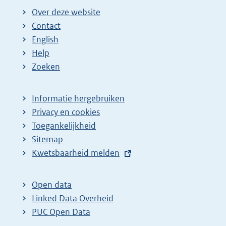
i
Over deze website
n
Contact
a
English
Help
Zoeken
Informatie hergebruiken
Privacy en cookies
Toegankelijkheid
Sitemap
E
Kwetsbaarheid melden
x
t
Open data
e
Linked Data Overheid
r
PUC Open Data
n