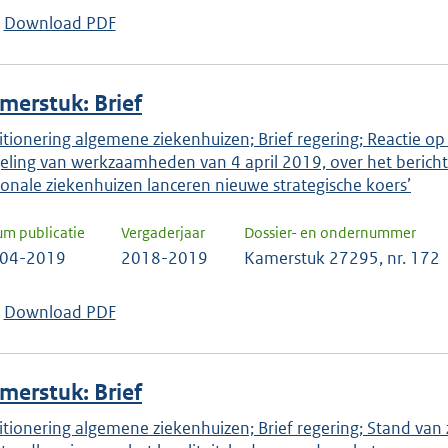
keuze
Download PDF
te
bevestigen.
merstuk: Brief
itionering algemene ziekenhuizen; Brief regering; Reactie op
eling van werkzaamheden van 4 april 2019, over het bericht
ionale ziekenhuizen lanceren nieuwe strategische koers’
um publicatie
Vergaderjaar
Dossier- en ondernummer
-04-2019
2018-2019
Kamerstuk 27295, nr. 172
Download PDF
merstuk: Brief
itionering algemene ziekenhuizen; Brief regering; Stand van 