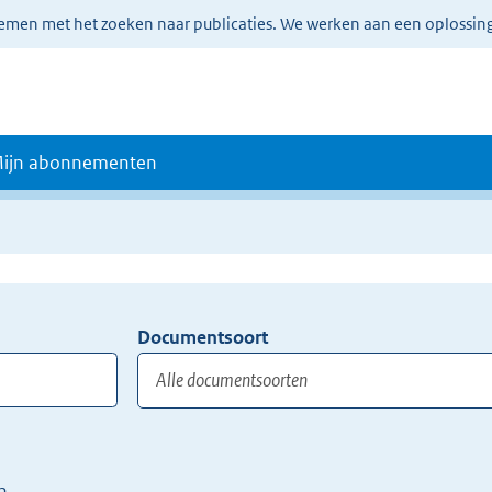
lemen met het zoeken naar publicaties. We werken aan een oplossin
ijn abonnementen
Documentsoort
Gebruik
de
TAB
toets,
of
n