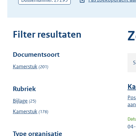
Dossiernummer: 27295
zoekterm
of
(dossier)nummer
in
Z
Filter resultaten
Documentsoort
Filter
S
resultaten
Kamerstuk
(201)
Ka
Rubriek
Pos
Bijlage
(25)
aan
Kamerstuk
(176)
Dat
04
Type organisatie