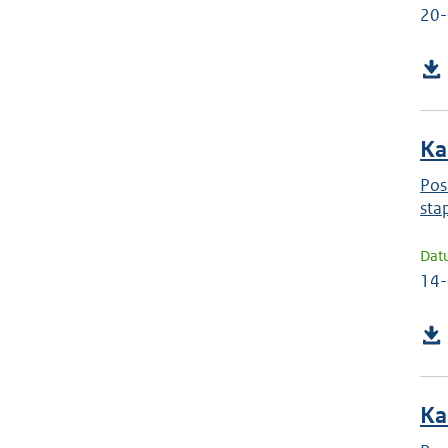
20
Ka
Pos
sta
Dat
14
Ka