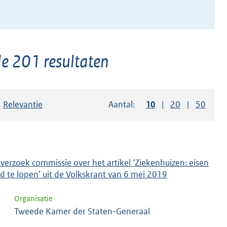
de 201 resultaten
Sorteer op:
Relevantie
Aantal:
Toon
10
resultaten per pag
Toon
20
resultaten p
Toon
50
resul
 verzoek commissie over het artikel ‘Ziekenhuizen: eisen
 te lopen’ uit de Volkskrant van 6 mei 2019
Organisatie
Tweede Kamer der Staten-Generaal