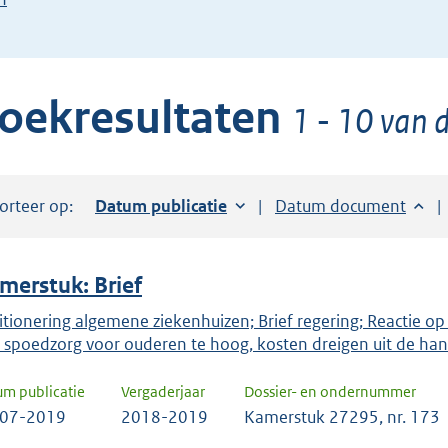
de
pijl
beneden
oekresultaten
toets
1 - 10 van 
om
toegang
te
orteer op:
Sorteer op:
Datum publicatie
Sorteer op:
Datum document
krijgen
tot
de
merstuk: Brief
suggesties.
Druk
itionering algemene ziekenhuizen; Brief regering; Reactie op
 spoedzorg voor ouderen te hoog, kosten dreigen uit de hand
om
ENTER
um publicatie
Vergaderjaar
Dossier- en ondernummer
om
-07-2019
2018-2019
Kamerstuk 27295, nr. 173
uw