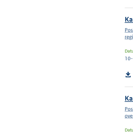
Ka
Pos
reg
Dat
10
Ka
Pos
ove
Dat