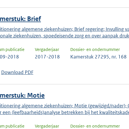
merstuk: Brief
itionering algemene ziekenhuizen; Brief regering; Invulling
ionale ziekenhuizen, spoedeisende zorg en over aanpak drukt
um publicatie
Vergaderjaar
Dossier- en ondernummer
-09-2018
2017-2018
Kamerstuk 27295, nr. 168
Download PDF
merstuk: Motie
itionering algemene ziekenhuizen; Motie (gewijzigd/nader);
r een (leefbaarheids)analyse betrekken bij het kwaliteitskad
um publicatie
Vergaderjaar
Dossier- en ondernummer