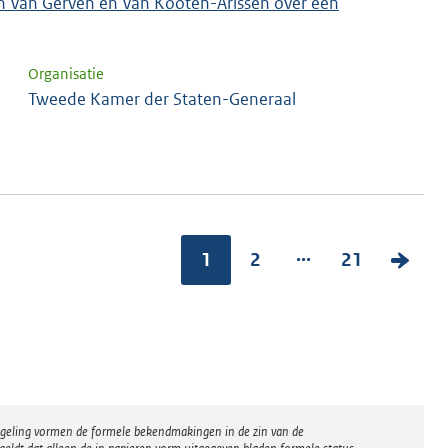
en Van Gerven en Van Kooten-Arissen over een
Organisatie
Tweede Kamer der Staten-Generaal
...
1
2
21
V
o
l
g
e
n
regeling vormen de formele bekendmakingen in de zin van de
d