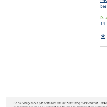
Pos
bes
Dat
14
De hier aangeboden pdf-bestanden van het Staatsblad, Staatscourant, Tract
Disclaimer