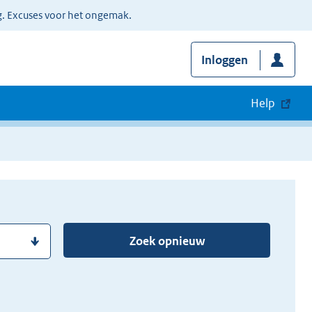
g. Excuses voor het ongemak.
Inloggen
Help
Zoek opnieuw