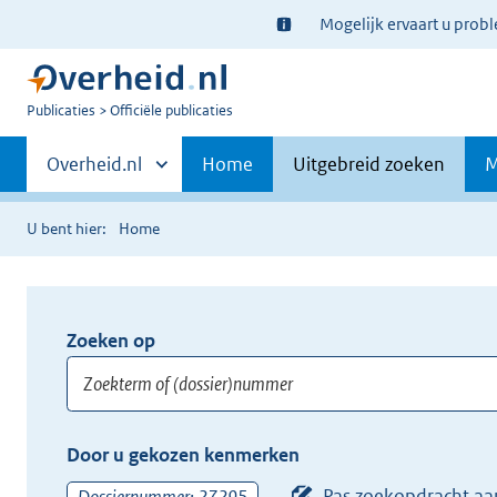
Ter
Mogelijk ervaart u prob
informatie:
U
Publicaties
Officiële publicaties
bent
Primaire
nu
Andere
Overheid.nl
Home
Uitgebreid zoeken
M
hier:
sites
navigatie
binnen
U bent hier:
Home
Zoeken op
Opnieuw
zoeken:
Zoekterm
Vul
Door u gekozen kenmerken
of
hier
(dossier)nummer
uw
Pas zoekopdracht aa