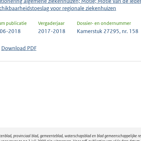
itionering algemene ziekenhuizen; Motie; Motie van de led
chikbaarheidstoeslag voor regionale ziekenhuizen
um publicatie
Vergaderjaar
Dossier- en ondernummer
-06-2018
2017-2018
Kamerstuk 27295, nr. 158
Download PDF
atenblad, provinciaal blad, gemeenteblad, waterschapsblad en blad gemeenschappelijke 