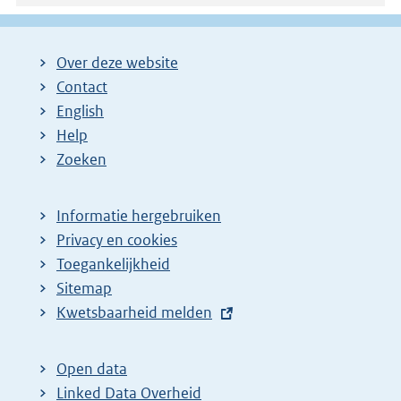
g
i
Over deze website
n
Contact
a
English
Help
Zoeken
Informatie hergebruiken
Privacy en cookies
Toegankelijkheid
Sitemap
E
Kwetsbaarheid melden
x
t
Open data
e
Linked Data Overheid