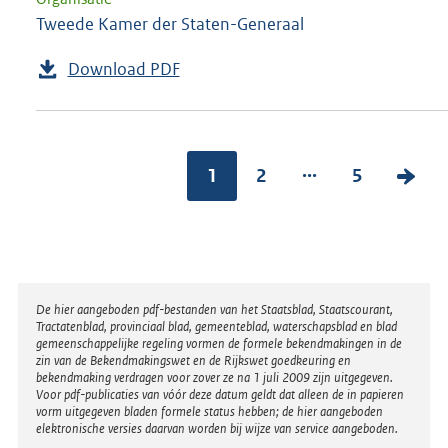
Tweede Kamer der Staten-Generaal
Download PDF
...
1
2
5
V
o
l
g
e
Disclaimer
De hier aangeboden pdf-bestanden van het Staatsblad, Staatscourant,
n
Tractatenblad, provinciaal blad, gemeenteblad, waterschapsblad en blad
gemeenschappelijke regeling vormen de formele bekendmakingen in de
d
zin van de Bekendmakingswet en de Rijkswet goedkeuring en
bekendmaking verdragen voor zover ze na 1 juli 2009 zijn uitgegeven.
e
Voor pdf-publicaties van vóór deze datum geldt dat alleen de in papieren
vorm uitgegeven bladen formele status hebben; de hier aangeboden
p
elektronische versies daarvan worden bij wijze van service aangeboden.
a