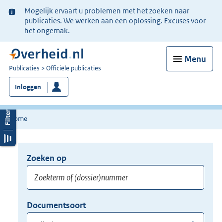
Ter
Mogelijk ervaart u problemen met het zoeken naar
informatie:
publicaties. We werken aan een oplossing. Excuses voor
het ongemak.
Menu
U
Publicaties
Officiële publicaties
bent
Inloggen
nu
hier:
Home
Zoeken op
Opnieuw
zoeken:
Zoekterm
Vul
Documentsoort
of
hier
Gebruik