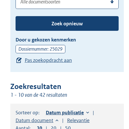
(dossier)nummer
uw
de
zoekterm
TAB
of
toets,
Zoek opnieuw
(dossier)nummer
of
in
de
Door u gekozen kenmerken
pijl
Dossiernummer: 25029
beneden
Pas zoekopdracht aan
toets
om
toegang
te
Zoekresultaten
krijgen
1 - 10 van de 42 resultaten
tot
de
Sorteer op:
Sorteer op:
Datum publicatie
suggesties.
Sorteer op:
Datum document
Sorteer op:
Relevantie
Druk
Aantal:
Toon
10
resultaten per pagina
Toon
20
resultaten per pagina
Toon
50
resultaten per pagina