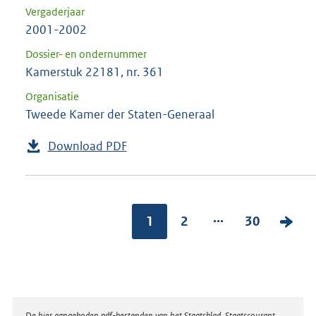
Vergaderjaar
2001-2002
Dossier- en ondernummer
Kamerstuk 22181, nr. 361
Organisatie
Tweede Kamer der Staten-Generaal
Download PDF
...
1
2
30
V
o
l
g
e
De hier aangeboden pdf-bestanden van het Staatsblad, Staatscourant,