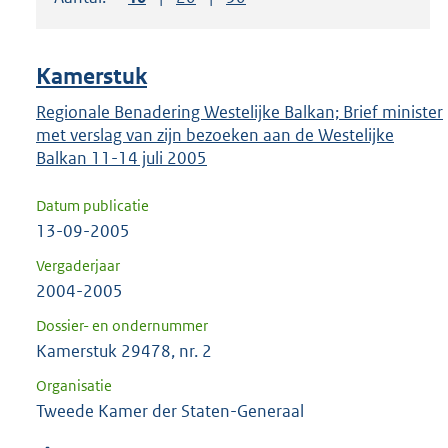
om
ENTER
om
Kamerstuk
uw
keuze
Regionale Benadering Westelijke Balkan; Brief minister
met verslag van zijn bezoeken aan de Westelijke
te
Balkan 11-14 juli 2005
bevestigen.
Datum publicatie
13-09-2005
Vergaderjaar
2004-2005
Dossier- en ondernummer
Kamerstuk 29478, nr. 2
Organisatie
Tweede Kamer der Staten-Generaal