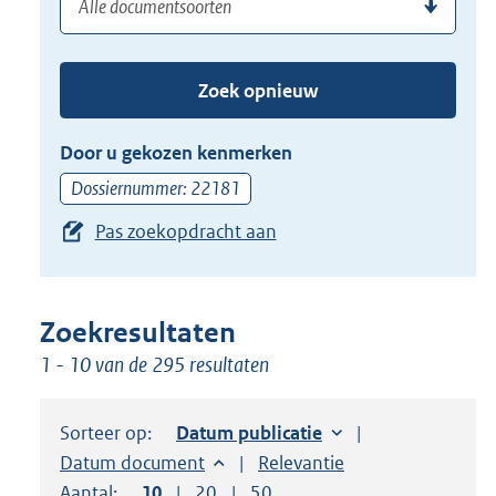
(dossier)nummer
uw
de
zoekterm
TAB
of
toets,
Zoek opnieuw
(dossier)nummer
of
in
de
Door u gekozen kenmerken
pijl
Dossiernummer: 22181
beneden
Pas zoekopdracht aan
toets
om
toegang
te
Zoekresultaten
krijgen
1 - 10 van de 295 resultaten
tot
de
Sorteer op:
Sorteer op:
Datum publicatie
suggesties.
Sorteer op:
Datum document
Sorteer op:
Relevantie
Druk
Aantal:
Toon
10
resultaten per pagina
Toon
20
resultaten per pagina
Toon
50
resultaten per pagina