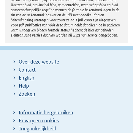
Disclaimer
n
Tractatenblad, provinciaal blad, gemeenteblad, waterschapsblad en blad
gemeenschappelijke regeling vormen de formele bekendmakingen in de
d
zin van de Bekendmakingswet en de Rijkswet goedkeuring en
bekendmaking verdragen voor zover ze na 1 juli 2009 zijn uitgegeven.
e
Voor pdf-publicaties van vóór deze datum geldt dat alleen de in papieren
vorm uitgegeven bladen formele status hebben; de hier aangeboden
p
elektronische versies daarvan worden bij wijze van service aangeboden.
a
g
i
Over deze website
n
Contact
a
English
Help
Zoeken
Informatie hergebruiken
Privacy en cookies
Toegankelijkheid