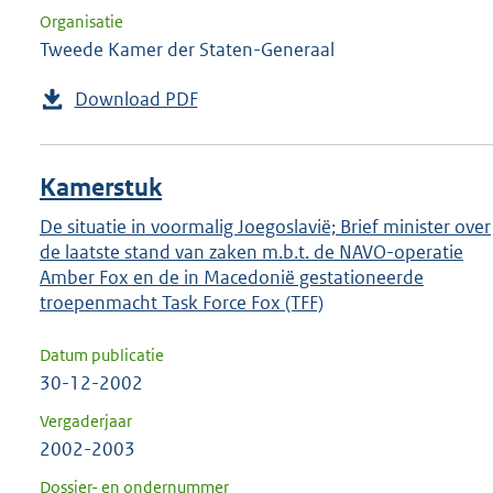
Organisatie
Tweede Kamer der Staten-Generaal
Download PDF
Kamerstuk
De situatie in voormalig Joegoslavië; Brief minister over
de laatste stand van zaken m.b.t. de NAVO-operatie
Amber Fox en de in Macedonië gestationeerde
troepenmacht Task Force Fox (TFF)
Datum publicatie
30-12-2002
Vergaderjaar
2002-2003
Dossier- en ondernummer