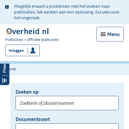
Ter
Mogelijk ervaart u problemen met het zoeken naar
informatie:
publicaties. We werken aan een oplossing. Excuses voor
het ongemak.
Menu
U
Publicaties
Officiële publicaties
bent
Inloggen
nu
hier:
Home
Zoeken op
Opnieuw
zoeken:
Zoekterm
Vul
Documentsoort
of
hier
Gebruik