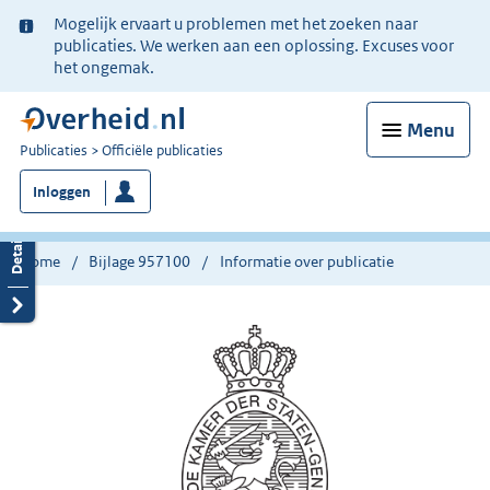
Ter
Mogelijk ervaart u problemen met het zoeken naar
informatie:
publicaties. We werken aan een oplossing. Excuses voor
het ongemak.
Menu
U
Publicaties
Officiële publicaties
bent
Inloggen
nu
hier:
Home
Bijlage 957100
Informatie over publicatie