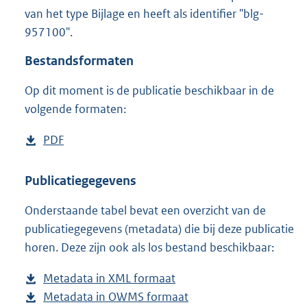
9
van het type Bijlage en heeft als identifier "blg-
0
957100".
2
K
Bestandsformaten
b
Op dit moment is de publicatie beschikbaar in de
volgende formaten:
D
PDF
b
o
e
w
s
Publicatiegegevens
n
t
Onderstaande tabel bevat een overzicht van de
l
a
publicatiegegevens (metadata) die bij deze publicatie
o
n
horen. Deze zijn ook als los bestand beschikbaar:
a
d
d
s
Metadata in XML formaat
b
p
g
Metadata in OWMS formaat
e
b
u
r