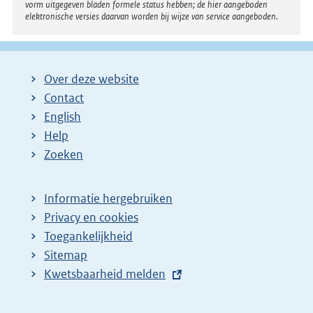
vorm uitgegeven bladen formele status hebben; de hier aangeboden
elektronische versies daarvan worden bij wijze van service aangeboden.
Over deze website
Contact
English
Help
Zoeken
Informatie hergebruiken
Privacy en cookies
Toegankelijkheid
Sitemap
E
Kwetsbaarheid melden
x
t