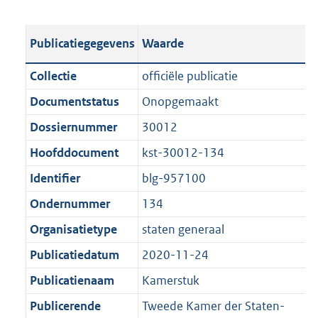
s
e
b
o
t
s
l
o
Publicatiegegevens
Waarde
a
t
i
t
n
a
c
t
Collectie
officiële publicatie
d
n
a
e
Documentstatus
Onopgemaakt
s
d
t
:
g
s
Dossiernummer
30012
i
9
r
g
e
0
Hoofddocument
kst-30012-134
o
r
i
2
Identifier
blg-957100
o
o
n
K
t
o
Ondernummer
134
f
b
t
t
o
Organisatietype
staten generaal
e
t
r
Publicatiedatum
2020-11-24
:
e
m
1
:
Publicatienaam
Kamerstuk
a
K
1
a
Publicerende
Tweede Kamer der Staten-
b
K