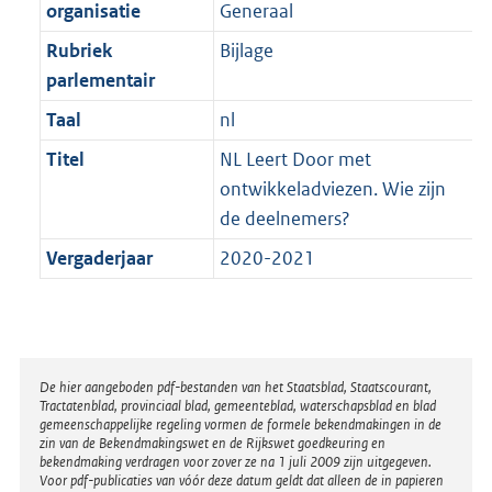
t
organisatie
Generaal
b
Rubriek
Bijlage
parlementair
Taal
nl
Titel
NL Leert Door met
ontwikkeladviezen. Wie zijn
de deelnemers?
Vergaderjaar
2020-2021
Disclaimer
De hier aangeboden pdf-bestanden van het Staatsblad, Staatscourant,
Tractatenblad, provinciaal blad, gemeenteblad, waterschapsblad en blad
gemeenschappelijke regeling vormen de formele bekendmakingen in de
zin van de Bekendmakingswet en de Rijkswet goedkeuring en
bekendmaking verdragen voor zover ze na 1 juli 2009 zijn uitgegeven.
Voor pdf-publicaties van vóór deze datum geldt dat alleen de in papieren