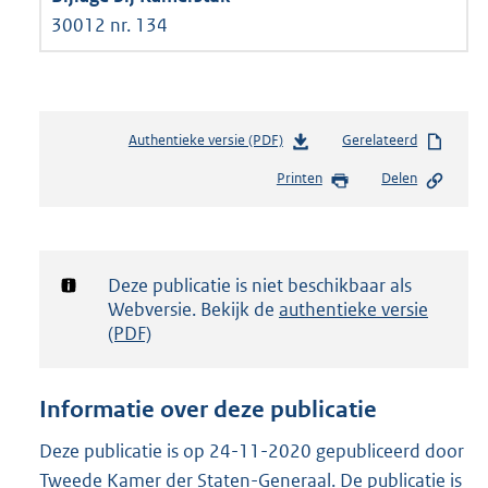
30012 nr. 134
Authentieke versie (PDF)
b
Gerelateerd
e
Printen
Delen
s
t
a
n
d
Notificatie:
Deze publicatie is niet beschikbaar als
s
Webversie. Bekijk de
authentieke versie
g
(PDF)
r
o
o
Informatie over deze publicatie
t
t
Deze publicatie is op 24-11-2020 gepubliceerd door
e
Tweede Kamer der Staten-Generaal. De publicatie is
: