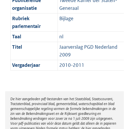
Publicerende
Tweede Kamer der Staten-
t
a
b
K
organisatie
Generaal
t
b
Rubriek
Bijlage
parlementair
Taal
nl
Titel
Jaarverslag PGD Nederland
2009
Vergaderjaar
2010-2011
Disclaimer
De hier aangeboden pdf-bestanden van het Staatsblad, Staatscourant,
Tractatenblad, provinciaal blad, gemeenteblad, waterschapsblad en blad
gemeenschappelijke regeling vormen de formele bekendmakingen in de
zin van de Bekendmakingswet en de Rijkswet goedkeuring en
bekendmaking verdragen voor zover ze na 1 juli 2009 zijn uitgegeven.
Voor pdf-publicaties van vóór deze datum geldt dat alleen de in papieren
vorm uitgegeven bladen formele status hebben; de hier aangeboden