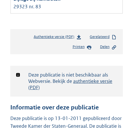
29323 nr. 83
Authentieke versie (PDF)
b
Gerelateerd
e
Printen
Delen
s
t
a
n
d
Notificatie:
Deze publicatie is niet beschikbaar als
s
Webversie. Bekijk de
authentieke versie
g
(PDF)
r
o
o
Informatie over deze publicatie
t
t
Deze publicatie is op 13-01-2011 gepubliceerd door
e
Tweede Kamer der Staten-Generaal. De publicatie is
: