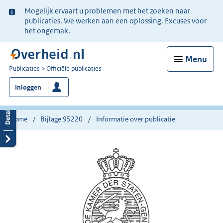
Ter
Mogelijk ervaart u problemen met het zoeken naar
informatie:
publicaties. We werken aan een oplossing. Excuses voor
het ongemak.
Menu
U
Publicaties
Officiële publicaties
bent
Inloggen
nu
hier:
Home
Bijlage 95220
Informatie over publicatie