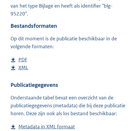
1
van het type Bijlage en heeft als identifier "blg-
,
95220".
9
M
Bestandsformaten
b
Op dit moment is de publicatie beschikbaar in de
volgende formaten:
D
PDF
b
o
D
XML
e
b
w
o
s
e
n
w
t
s
Publicatiegegevens
l
n
a
t
Onderstaande tabel bevat een overzicht van de
o
l
n
a
publicatiegegevens (metadata) die bij deze publicatie
a
o
d
n
horen. Deze zijn ook als los bestand beschikbaar:
d
a
s
d
p
d
g
s
Metadata in XML formaat
b
u
p
r
g