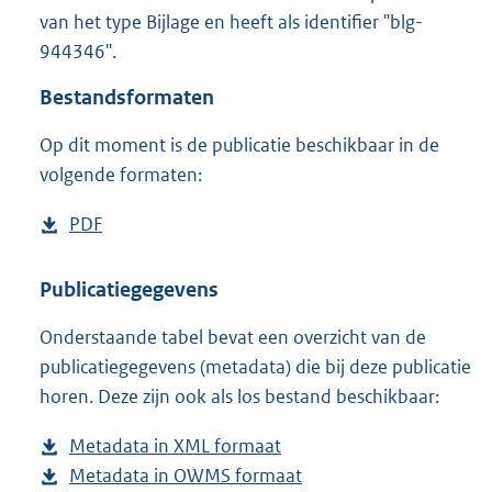
2
van het type Bijlage en heeft als identifier "blg-
9
944346".
1
K
Bestandsformaten
b
Op dit moment is de publicatie beschikbaar in de
volgende formaten:
D
PDF
b
o
e
w
s
Publicatiegegevens
n
t
Onderstaande tabel bevat een overzicht van de
l
a
publicatiegegevens (metadata) die bij deze publicatie
o
n
horen. Deze zijn ook als los bestand beschikbaar:
a
d
d
s
Metadata in XML formaat
b
p
g
Metadata in OWMS formaat
e
b
u
r