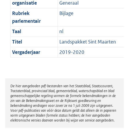
t
organisatie
Generaal
b
Rubriek
Bijlage
parlementair
Taal
nl
Titel
Landspakket Sint Maarten
Vergaderjaar
2019-2020
Disclaimer
De hier aangeboden pdf-bestanden van het Staatsblad, Staatscourant,
Tractatenblad, provinciaal blad, gemeenteblad, waterschapsblad en blad
gemeenschappelijke regeling vormen de formele bekendmakingen in de
zin van de Bekendmakingswet en de Rijkswet goedkeuring en
bekendmaking verdragen voor zover ze na 1 juli 2009 zijn uitgegeven.
Voor pdf-publicaties van vóór deze datum geldt dat alleen de in papieren
vorm uitgegeven bladen formele status hebben; de hier aangeboden
elektronische versies daarvan worden bij wijze van service aangeboden.