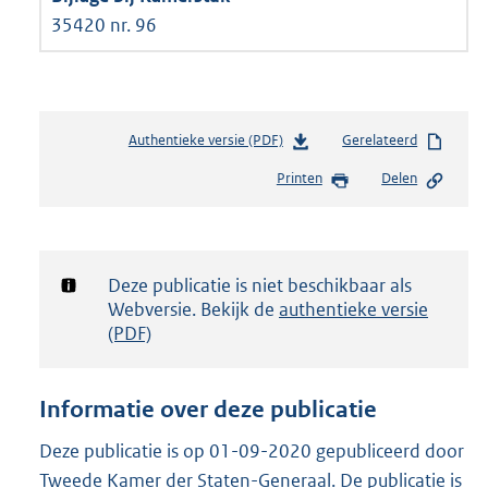
35420 nr. 96
Authentieke versie (PDF)
b
Gerelateerd
e
Printen
Delen
s
t
a
n
d
Notificatie:
Deze publicatie is niet beschikbaar als
s
Webversie. Bekijk de
authentieke versie
g
(PDF)
r
o
o
Informatie over deze publicatie
t
t
Deze publicatie is op 01-09-2020 gepubliceerd door
e
Tweede Kamer der Staten-Generaal. De publicatie is
: