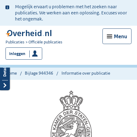
Ter
Mogelijk ervaart u problemen met het zoeken naar
informatie:
publicaties. We werken aan een oplossing. Excuses voor
het ongemak.
Menu
U
Publicaties
Officiële publicaties
bent
Inloggen
nu
hier:
Home
Bijlage 944346
Informatie over publicatie