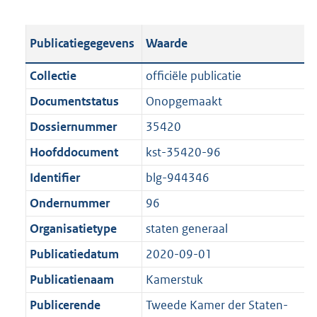
s
e
b
o
t
s
l
o
Publicatiegegevens
Waarde
a
t
i
t
n
a
c
t
Collectie
officiële publicatie
d
n
a
e
Documentstatus
Onopgemaakt
s
d
t
:
g
s
Dossiernummer
35420
i
2
r
g
e
9
Hoofddocument
kst-35420-96
o
r
i
1
Identifier
blg-944346
o
o
n
K
t
o
Ondernummer
96
f
b
t
t
o
Organisatietype
staten generaal
e
t
r
Publicatiedatum
2020-09-01
:
e
m
1
:
Publicatienaam
Kamerstuk
a
K
1
a
Publicerende
Tweede Kamer der Staten-
b
K