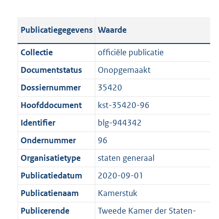
s
e
b
o
t
s
l
o
Publicatiegegevens
Waarde
a
t
i
t
n
a
c
t
Collectie
officiële publicatie
d
n
a
e
Documentstatus
Onopgemaakt
s
d
t
:
g
s
Dossiernummer
35420
i
1
r
g
e
9
Hoofddocument
kst-35420-96
o
r
i
8
Identifier
blg-944342
o
o
n
K
t
o
Ondernummer
96
f
b
t
t
o
Organisatietype
staten generaal
e
t
r
Publicatiedatum
2020-09-01
:
e
m
1
:
Publicatienaam
Kamerstuk
a
K
1
a
Publicerende
Tweede Kamer der Staten-
b
K