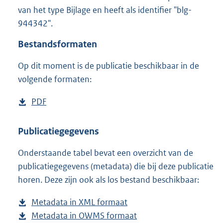
1
van het type Bijlage en heeft als identifier "blg-
9
944342".
8
K
Bestandsformaten
b
Op dit moment is de publicatie beschikbaar in de
volgende formaten:
D
PDF
b
o
e
w
s
Publicatiegegevens
n
t
Onderstaande tabel bevat een overzicht van de
l
a
publicatiegegevens (metadata) die bij deze publicatie
o
n
horen. Deze zijn ook als los bestand beschikbaar:
a
d
d
s
Metadata in XML formaat
b
p
g
Metadata in OWMS formaat
e
b
u
r