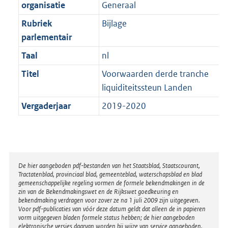
t
organisatie
Generaal
b
Rubriek
Bijlage
parlementair
Taal
nl
Titel
Voorwaarden derde tranche
liquiditeitssteun Landen
Vergaderjaar
2019-2020
Disclaimer
De hier aangeboden pdf-bestanden van het Staatsblad, Staatscourant,
Tractatenblad, provinciaal blad, gemeenteblad, waterschapsblad en blad
gemeenschappelijke regeling vormen de formele bekendmakingen in de
zin van de Bekendmakingswet en de Rijkswet goedkeuring en
bekendmaking verdragen voor zover ze na 1 juli 2009 zijn uitgegeven.
Voor pdf-publicaties van vóór deze datum geldt dat alleen de in papieren
vorm uitgegeven bladen formele status hebben; de hier aangeboden
elektronische versies daarvan worden bij wijze van service aangeboden.