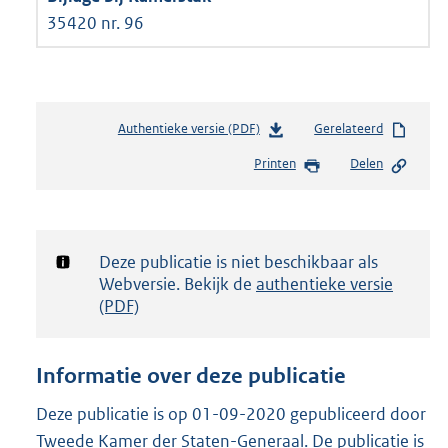
35420 nr. 96
Authentieke versie (PDF)
b
Gerelateerd
e
Printen
Delen
s
t
a
n
d
Notificatie:
Deze publicatie is niet beschikbaar als
s
Webversie. Bekijk de
authentieke versie
g
(PDF)
r
o
o
Informatie over deze publicatie
t
t
Deze publicatie is op 01-09-2020 gepubliceerd door
e
Tweede Kamer der Staten-Generaal. De publicatie is
: