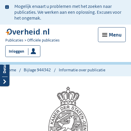
Ter
Mogelijk ervaart u problemen met het zoeken naar
informatie:
publicaties. We werken aan een oplossing. Excuses voor
het ongemak.
Menu
U
Publicaties
Officiële publicaties
bent
Inloggen
nu
hier:
Home
Bijlage 944342
Informatie over publicatie