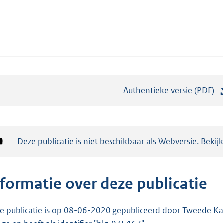
Authentieke versie (PDF)
b
e
s
t
Notificatie:
Deze publicatie is niet beschikbaar als Webversie. Bekij
a
n
d
nformatie over deze publicatie
s
g
e publicatie is op 08-06-2020 gepubliceerd door Tweede Kam
r