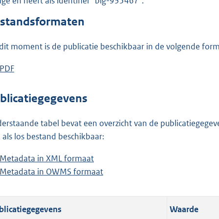
lage en heeft als identifier "blg-935467".
o
o
standsformaten
t
t
dit moment is de publicatie beschikbaar in de volgende for
e
:
D
PDF
b
1
o
e
,
w
s
blicatiegegevens
3
n
t
M
l
a
erstaande tabel bevat een overzicht van de publicatiegegeven
b
o
n
 als los bestand beschikbaar:
a
d
Metadata in XML formaat
b
d
s
Metadata in OWMS formaat
e
b
p
g
s
e
u
r
t
s
b
o
blicatiegegevens
Waarde
a
t
l
o