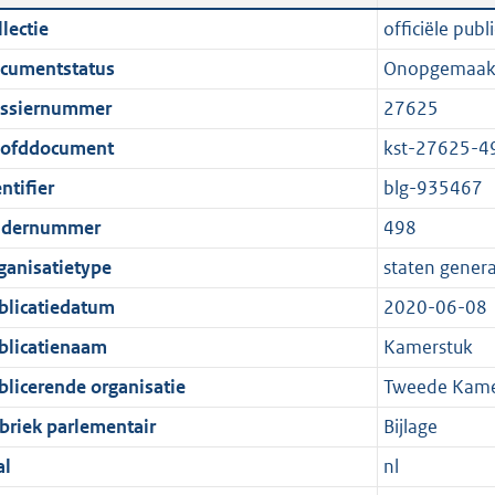
n
a
i
t
lectie
officiële publi
d
n
c
t
cumentstatus
Onopgemaak
s
d
a
e
g
s
t
:
ssiernummer
27625
r
g
i
1
ofddocument
kst-27625-4
o
r
e
,
ntifier
blg-935467
o
o
i
3
t
o
n
M
dernummer
498
t
t
f
b
ganisatietype
staten genera
e
t
o
blicatiedatum
2020-06-08
:
e
r
1
:
m
blicatienaam
Kamerstuk
K
1
a
blicerende organisatie
Tweede Kamer
b
K
a
briek parlementair
Bijlage
b
t
al
nl