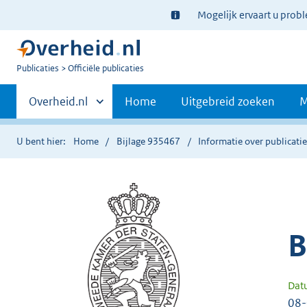
Ter
Mogelijk ervaart u prob
informatie:
U
Publicaties
Officiële publicaties
bent
Primaire
nu
Andere
Overheid.nl
Home
Uitgebreid zoeken
M
hier:
sites
navigatie
binnen
U bent hier:
Home
Bijlage 935467
Informatie over publicati
B
Dat
08-