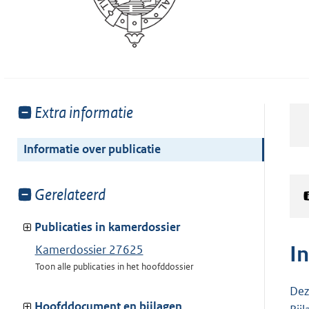
Toon
Extra informatie
meer
van:
Informatie over publicatie
Toon
Gerelateerd
meer
van:
Publicaties in kamerdossier
I
Kamerdossier 27625
Toon alle publicaties in het hoofddossier
Dez
Hoofddocument en bijlagen