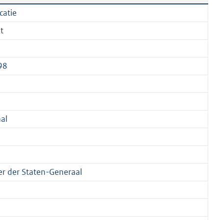
catie
t
98
al
 der Staten-Generaal