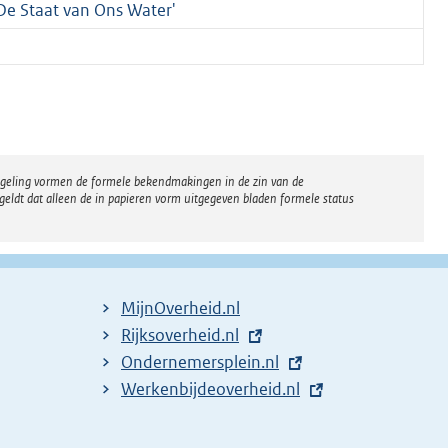
De Staat van Ons Water'
regeling vormen de formele bekendmakingen in de zin van de
eldt dat alleen de in papieren vorm uitgegeven bladen formele status
MijnOverheid.nl
E
Rijksoverheid.nl
x
E
Ondernemersplein.nl
t
x
E
Werkenbijdeoverheid.nl
e
t
x
r
e
t