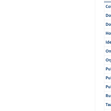
Col
Do
Do
Ho
Ide
On
Or
Pu
Pu
Pu
Ru
Ta