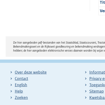
Tit
Ve
De hier aangeboden pdf-bestanden van het Staatsblad, Staatscourant, Tract
Disclaimer
Bekendmakingswet en de Rijkswet goedkeuring en bekendmaking verdragen voor
hebben; de hier aangeboden elektronische versies daarvan worden bij wijze 
Over deze website
Informat
Contact
Privacy 
English
Toeganke
Help
Sitemap
Zoeken
E
Kwetsba
x