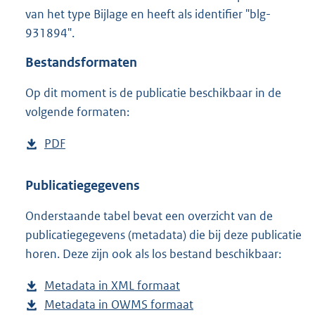
1
van het type Bijlage en heeft als identifier "blg-
6
931894".
2
K
Bestandsformaten
b
Op dit moment is de publicatie beschikbaar in de
volgende formaten:
D
PDF
b
o
e
w
s
Publicatiegegevens
n
t
Onderstaande tabel bevat een overzicht van de
l
a
publicatiegegevens (metadata) die bij deze publicatie
o
n
horen. Deze zijn ook als los bestand beschikbaar:
a
d
d
s
Metadata in XML formaat
b
p
g
Metadata in OWMS formaat
e
b
u
r