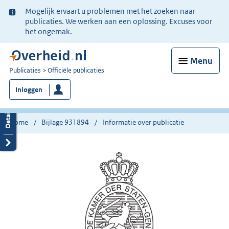
Ter
Mogelijk ervaart u problemen met het zoeken naar
informatie:
publicaties. We werken aan een oplossing. Excuses voor
het ongemak.
Menu
U
Publicaties
Officiële publicaties
bent
Inloggen
nu
hier:
Home
Bijlage 931894
Informatie over publicatie