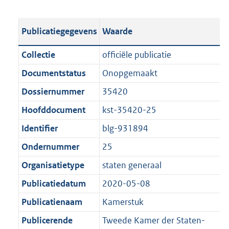
s
e
b
o
t
s
l
o
Publicatiegegevens
Waarde
a
t
i
t
n
a
c
t
Collectie
officiële publicatie
d
n
a
e
Documentstatus
Onopgemaakt
s
d
t
:
g
s
Dossiernummer
35420
i
1
r
g
e
6
Hoofddocument
kst-35420-25
o
r
i
2
Identifier
blg-931894
o
o
n
K
t
o
Ondernummer
25
f
b
t
t
o
Organisatietype
staten generaal
e
t
r
Publicatiedatum
2020-05-08
:
e
m
1
:
Publicatienaam
Kamerstuk
a
K
1
a
Publicerende
Tweede Kamer der Staten-
b
K