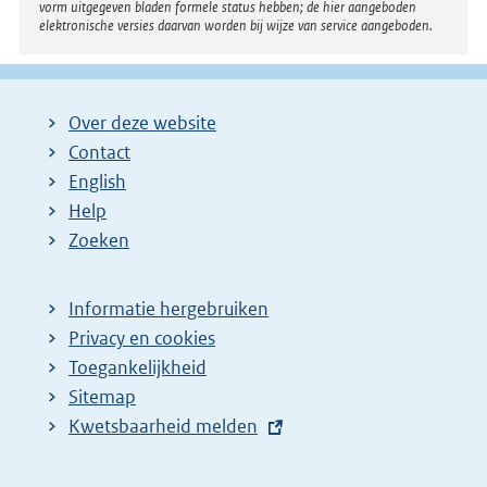
vorm uitgegeven bladen formele status hebben; de hier aangeboden
elektronische versies daarvan worden bij wijze van service aangeboden.
Over deze website
Contact
English
Help
Zoeken
Informatie hergebruiken
Privacy en cookies
Toegankelijkheid
Sitemap
E
Kwetsbaarheid melden
x
t