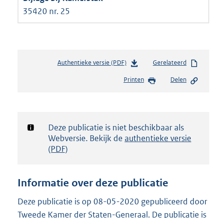
35420 nr. 25
Authentieke versie (PDF)
b
Gerelateerd
e
Printen
Delen
s
t
a
n
d
Notificatie:
Deze publicatie is niet beschikbaar als
s
Webversie. Bekijk de
authentieke versie
g
(PDF)
r
o
o
Informatie over deze publicatie
t
t
Deze publicatie is op 08-05-2020 gepubliceerd door
e
Tweede Kamer der Staten-Generaal. De publicatie is
: