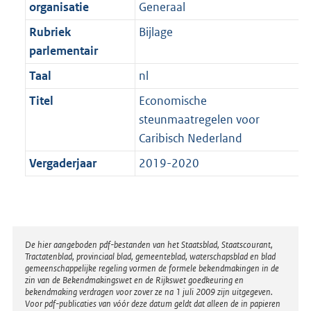
t
organisatie
Generaal
b
Rubriek
Bijlage
parlementair
Taal
nl
Titel
Economische
steunmaatregelen voor
Caribisch Nederland
Vergaderjaar
2019-2020
Disclaimer
De hier aangeboden pdf-bestanden van het Staatsblad, Staatscourant,
Tractatenblad, provinciaal blad, gemeenteblad, waterschapsblad en blad
gemeenschappelijke regeling vormen de formele bekendmakingen in de
zin van de Bekendmakingswet en de Rijkswet goedkeuring en
bekendmaking verdragen voor zover ze na 1 juli 2009 zijn uitgegeven.
Voor pdf-publicaties van vóór deze datum geldt dat alleen de in papieren