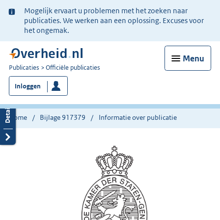
Ter
Mogelijk ervaart u problemen met het zoeken naar
informatie:
publicaties. We werken aan een oplossing. Excuses voor
het ongemak.
Menu
U
Publicaties
Officiële publicaties
bent
Inloggen
nu
hier:
Home
Bijlage 917379
Informatie over publicatie