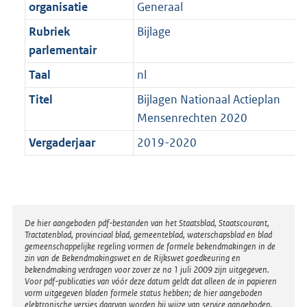
t
organisatie
Generaal
b
Rubriek
Bijlage
parlementair
Taal
nl
Titel
Bijlagen Nationaal Actieplan
Mensenrechten 2020
Vergaderjaar
2019-2020
Disclaimer
De hier aangeboden pdf-bestanden van het Staatsblad, Staatscourant,
Tractatenblad, provinciaal blad, gemeenteblad, waterschapsblad en blad
gemeenschappelijke regeling vormen de formele bekendmakingen in de
zin van de Bekendmakingswet en de Rijkswet goedkeuring en
bekendmaking verdragen voor zover ze na 1 juli 2009 zijn uitgegeven.
Voor pdf-publicaties van vóór deze datum geldt dat alleen de in papieren
vorm uitgegeven bladen formele status hebben; de hier aangeboden
elektronische versies daarvan worden bij wijze van service aangeboden.