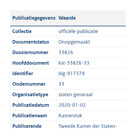
s
e
b
o
t
s
l
o
Publicatiegegevens
Waarde
a
t
i
t
n
a
c
t
Collectie
officiële publicatie
d
n
a
e
Documentstatus
Onopgemaakt
s
d
t
:
g
s
Dossiernummer
33826
i
3
r
g
e
7
Hoofddocument
kst-33826-33
o
r
i
6
Identifier
blg-917379
o
o
n
K
t
o
Ondernummer
33
f
b
t
t
o
Organisatietype
staten generaal
e
t
r
Publicatiedatum
2020-01-02
:
e
m
1
:
Publicatienaam
Kamerstuk
a
K
1
a
Publicerende
Tweede Kamer der Staten-
b
K