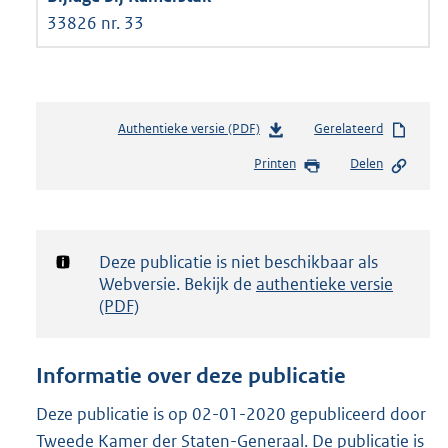
33826 nr. 33
Authentieke versie (PDF)
b
Gerelateerd
e
Printen
Delen
s
t
a
n
d
Notificatie:
Deze publicatie is niet beschikbaar als
s
Webversie. Bekijk de
authentieke versie
g
(PDF)
r
o
o
Informatie over deze publicatie
t
t
Deze publicatie is op 02-01-2020 gepubliceerd door
e
Tweede Kamer der Staten-Generaal. De publicatie is
: