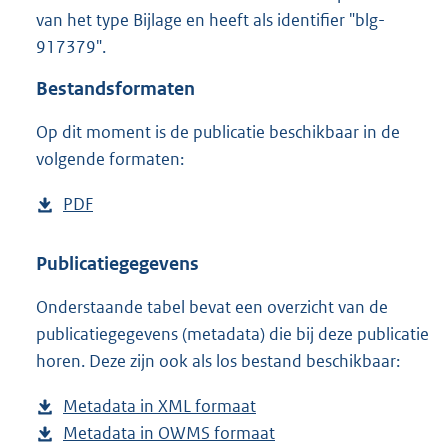
3
van het type Bijlage en heeft als identifier "blg-
7
917379".
6
K
Bestandsformaten
b
Op dit moment is de publicatie beschikbaar in de
volgende formaten:
D
PDF
b
o
e
w
s
Publicatiegegevens
n
t
Onderstaande tabel bevat een overzicht van de
l
a
publicatiegegevens (metadata) die bij deze publicatie
o
n
horen. Deze zijn ook als los bestand beschikbaar:
a
d
d
s
Metadata in XML formaat
b
p
g
Metadata in OWMS formaat
e
b
u
r