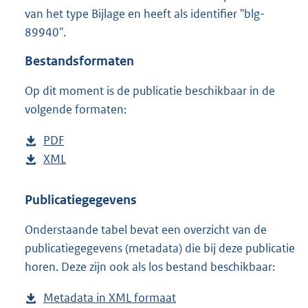
2
van het type Bijlage en heeft als identifier "blg-
,
89940".
9
M
Bestandsformaten
b
Op dit moment is de publicatie beschikbaar in de
volgende formaten:
D
PDF
b
o
D
XML
e
b
w
o
s
e
n
w
t
s
Publicatiegegevens
l
n
a
t
Onderstaande tabel bevat een overzicht van de
o
l
n
a
publicatiegegevens (metadata) die bij deze publicatie
a
o
d
n
horen. Deze zijn ook als los bestand beschikbaar:
d
a
s
d
p
d
g
s
Metadata in XML formaat
b
u
p
r
g