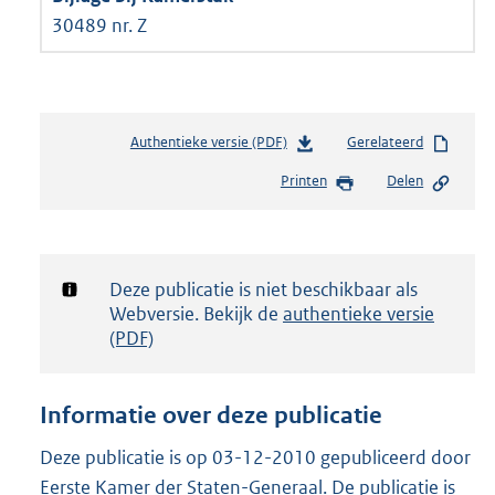
30489 nr. Z
Authentieke versie (PDF)
b
Gerelateerd
e
Printen
Delen
s
t
a
n
d
Notificatie:
Deze publicatie is niet beschikbaar als
s
Webversie. Bekijk de
authentieke versie
g
(PDF)
r
o
o
Informatie over deze publicatie
t
t
Deze publicatie is op 03-12-2010 gepubliceerd door
e
Eerste Kamer der Staten-Generaal. De publicatie is
: