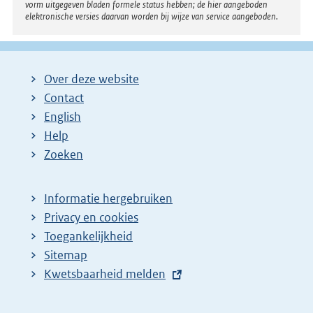
vorm uitgegeven bladen formele status hebben; de hier aangeboden
elektronische versies daarvan worden bij wijze van service aangeboden.
Over deze website
Contact
English
Help
Zoeken
Informatie hergebruiken
Privacy en cookies
Toegankelijkheid
Sitemap
E
Kwetsbaarheid melden
x
t