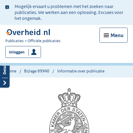
Ter
Mogelijk ervaart u problemen met het zoeken naar
informatie:
publicaties. We werken aan een oplossing. Excuses voor
het ongemak.
Menu
U
Publicaties
Officiële publicaties
bent
Inloggen
nu
hier:
Home
Bijlage 89940
Informatie over publicatie