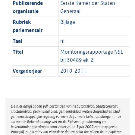
t
a
Publicerende
Eerste Kamer der Staten-
b
K
t
organisatie
Generaal
b
Rubriek
Bijlage
parlementair
Taal
nl
Titel
Monitoringsrapportage NSL
bij 30489 ek-Z
Vergaderjaar
2010-2011
Disclaimer
De hier aangeboden pdf-bestanden van het Staatsblad, Staatscourant,
Tractatenblad, provinciaal blad, gemeenteblad, waterschapsblad en blad
gemeenschappelijke regeling vormen de formele bekendmakingen in de
zin van de Bekendmakingswet en de Rijkswet goedkeuring en
bekendmaking verdragen voor zover ze na 1 juli 2009 zijn uitgegeven.
Voor pdf-publicaties van vóór deze datum geldt dat alleen de in papieren