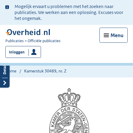
Ter
Mogelijk ervaart u problemen met het zoeken naar
informatie:
publicaties. We werken aan een oplossing. Excuses voor
het ongemak.
Menu
U
Publicaties
Officiële publicaties
bent
Inloggen
nu
hier:
Home
Kamerstuk 30489, nr. Z