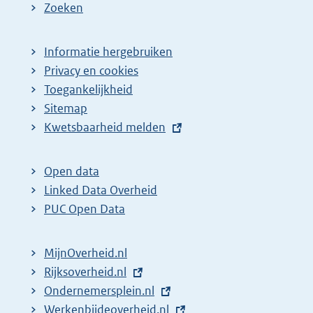
Zoeken
Informatie hergebruiken
Privacy en cookies
Toegankelijkheid
Sitemap
E
Kwetsbaarheid melden
x
t
Open data
e
Linked Data Overheid
r
PUC Open Data
n
e
MijnOverheid.nl
l
E
Rijksoverheid.nl
i
x
E
Ondernemersplein.nl
n
t
x
E
Werkenbijdeoverheid.nl