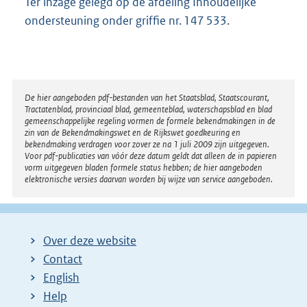
Ter inzage gelegd op de afdeling Inhoudelijke
ondersteuning onder griffie nr. 147 533.
Disclaimer
De hier aangeboden pdf-bestanden van het Staatsblad, Staatscourant,
Tractatenblad, provinciaal blad, gemeenteblad, waterschapsblad en blad
gemeenschappelijke regeling vormen de formele bekendmakingen in de
zin van de Bekendmakingswet en de Rijkswet goedkeuring en
bekendmaking verdragen voor zover ze na 1 juli 2009 zijn uitgegeven.
Voor pdf-publicaties van vóór deze datum geldt dat alleen de in papieren
vorm uitgegeven bladen formele status hebben; de hier aangeboden
elektronische versies daarvan worden bij wijze van service aangeboden.
Over deze website
Contact
English
Help