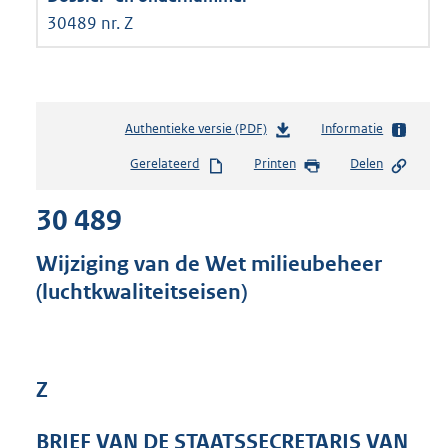
30489 nr. Z
Authentieke versie (PDF)
b
Informatie
e
Gerelateerd
Printen
Delen
s
t
30 489
a
n
d
Wijziging van de Wet milieubeheer
s
(luchtkwaliteitseisen)
g
r
o
o
t
Z
t
e
BRIEF VAN DE STAATSSECRETARIS VAN
: