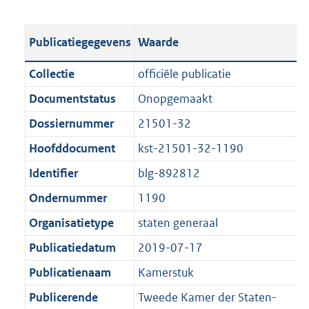
s
e
b
o
t
s
l
o
Publicatiegegevens
Waarde
a
t
i
t
n
a
c
t
Collectie
officiële publicatie
d
n
a
e
Documentstatus
Onopgemaakt
s
d
t
:
g
s
Dossiernummer
21501-32
i
3
r
g
e
7
Hoofddocument
kst-21501-32-1190
o
r
i
3
Identifier
blg-892812
o
o
n
K
t
o
Ondernummer
1190
f
b
t
t
o
Organisatietype
staten generaal
e
t
r
Publicatiedatum
2019-07-17
:
e
m
1
:
Publicatienaam
Kamerstuk
a
K
1
a
Publicerende
Tweede Kamer der Staten-
b
K