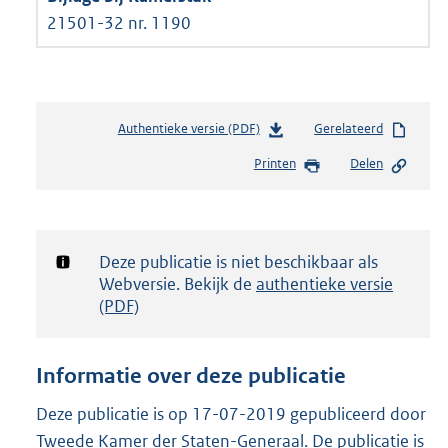
21501-32 nr. 1190
Authentieke versie (PDF)
b
Gerelateerd
e
Printen
Delen
s
t
a
n
d
Notificatie:
Deze publicatie is niet beschikbaar als
s
Webversie. Bekijk de
authentieke versie
g
(PDF)
r
o
o
Informatie over deze publicatie
t
t
Deze publicatie is op 17-07-2019 gepubliceerd door
e
Tweede Kamer der Staten-Generaal. De publicatie is
: