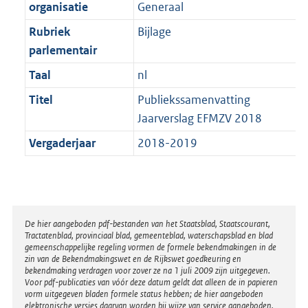
t
organisatie
Generaal
b
Rubriek
Bijlage
parlementair
Taal
nl
Titel
Publiekssamenvatting
Jaarverslag EFMZV 2018
Vergaderjaar
2018-2019
Disclaimer
De hier aangeboden pdf-bestanden van het Staatsblad, Staatscourant,
Tractatenblad, provinciaal blad, gemeenteblad, waterschapsblad en blad
gemeenschappelijke regeling vormen de formele bekendmakingen in de
zin van de Bekendmakingswet en de Rijkswet goedkeuring en
bekendmaking verdragen voor zover ze na 1 juli 2009 zijn uitgegeven.
Voor pdf-publicaties van vóór deze datum geldt dat alleen de in papieren
vorm uitgegeven bladen formele status hebben; de hier aangeboden
elektronische versies daarvan worden bij wijze van service aangeboden.