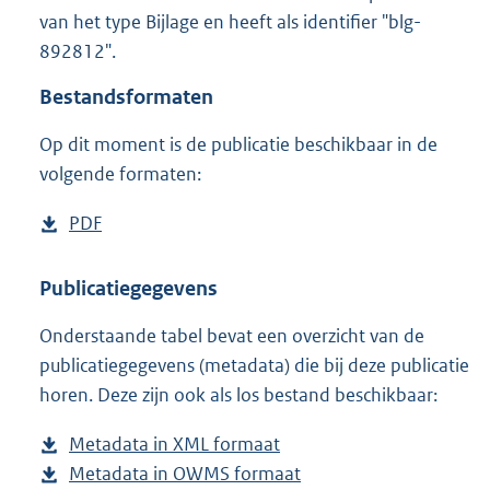
3
van het type Bijlage en heeft als identifier "blg-
7
892812".
3
K
Bestandsformaten
b
Op dit moment is de publicatie beschikbaar in de
volgende formaten:
D
PDF
b
o
e
w
s
Publicatiegegevens
n
t
Onderstaande tabel bevat een overzicht van de
l
a
publicatiegegevens (metadata) die bij deze publicatie
o
n
horen. Deze zijn ook als los bestand beschikbaar:
a
d
d
s
Metadata in XML formaat
b
p
g
Metadata in OWMS formaat
e
b
u
r