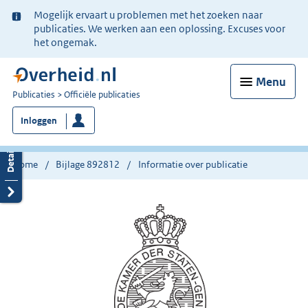
Ter
Mogelijk ervaart u problemen met het zoeken naar
informatie:
publicaties. We werken aan een oplossing. Excuses voor
het ongemak.
Menu
U
Publicaties
Officiële publicaties
bent
Inloggen
nu
hier:
Home
Bijlage 892812
Informatie over publicatie