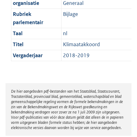
t
organisatie
Generaal
b
Rubriek
Bijlage
parlementair
Taal
nl
Titel
Klimaatakkoord
Vergaderjaar
2018-2019
Disclaimer
De hier aangeboden pdf-bestanden van het Staatsblad, Staatscourant,
Tractatenblad, provinciaal blad, gemeenteblad, waterschapsblad en blad
gemeenschappelijke regeling vormen de formele bekendmakingen in de
zin van de Bekendmakingswet en de Rijkswet goedkeuring en
bekendmaking verdragen voor zover ze na 1 juli 2009 zijn uitgegeven.
Voor pdf-publicaties van vóór deze datum geldt dat alleen de in papieren
vorm uitgegeven bladen formele status hebben; de hier aangeboden
elektronische versies daarvan worden bij wijze van service aangeboden.