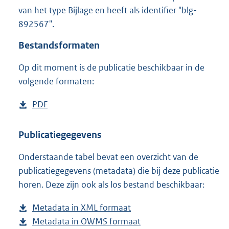
2
van het type Bijlage en heeft als identifier "blg-
,
892567".
7
M
Bestandsformaten
b
Op dit moment is de publicatie beschikbaar in de
volgende formaten:
D
PDF
b
o
e
w
s
Publicatiegegevens
n
t
Onderstaande tabel bevat een overzicht van de
l
a
publicatiegegevens (metadata) die bij deze publicatie
o
n
horen. Deze zijn ook als los bestand beschikbaar:
a
d
d
s
Metadata in XML formaat
b
p
g
Metadata in OWMS formaat
e
b
u
r