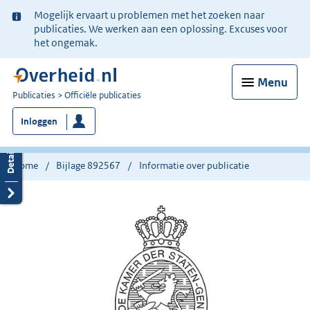
Ter
Mogelijk ervaart u problemen met het zoeken naar
informatie:
publicaties. We werken aan een oplossing. Excuses voor
het ongemak.
Menu
U
Publicaties
Officiële publicaties
bent
Inloggen
nu
hier:
Home
Bijlage 892567
Informatie over publicatie