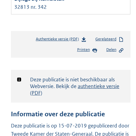
32813 nr. 342
Authentieke versie (PDF)
b
Gerelateerd
e
Printen
Delen
s
t
a
n
d
Notificatie:
Deze publicatie is niet beschikbaar als
s
Webversie. Bekijk de
authentieke versie
g
(PDF)
r
o
o
Informatie over deze publicatie
t
t
Deze publicatie is op 15-07-2019 gepubliceerd door
e
Tweede Kamer der Staten-Generaal. De publicatie is
: