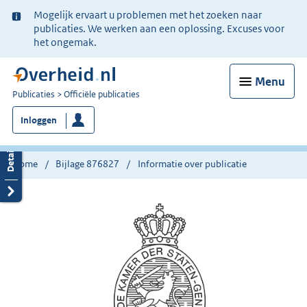
Ter
Mogelijk ervaart u problemen met het zoeken naar
informatie:
publicaties. We werken aan een oplossing. Excuses voor
het ongemak.
Menu
U
Publicaties
Officiële publicaties
bent
Inloggen
nu
hier:
Home
Bijlage 876827
Informatie over publicatie