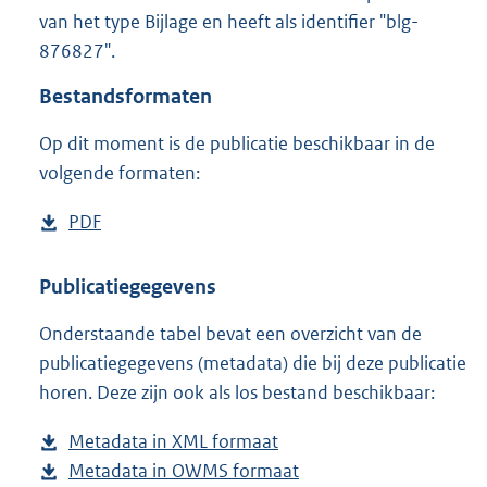
5
van het type Bijlage en heeft als identifier "blg-
8
876827".
K
b
Bestandsformaten
Op dit moment is de publicatie beschikbaar in de
volgende formaten:
D
PDF
b
o
e
w
s
Publicatiegegevens
n
t
Onderstaande tabel bevat een overzicht van de
l
a
publicatiegegevens (metadata) die bij deze publicatie
o
n
horen. Deze zijn ook als los bestand beschikbaar:
a
d
d
s
Metadata in XML formaat
b
p
g
Metadata in OWMS formaat
e
b
u
r