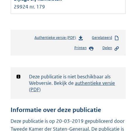
29924 nr. 179
Authentieke versie (PDF)
b
Gerelateerd
e
Printen
Delen
s
t
a
n
d
Notificatie:
Deze publicatie is niet beschikbaar als
s
Webversie. Bekijk de
authentieke versie
g
(PDF)
r
o
o
Informatie over deze publicatie
t
t
Deze publicatie is op 20-03-2019 gepubliceerd door
e
Tweede Kamer der Staten-Generaal. De publicatie is
: