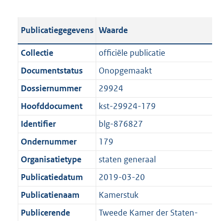
s
e
b
o
t
s
l
o
Publicatiegegevens
Waarde
a
t
i
t
n
a
c
t
Collectie
officiële publicatie
d
n
a
e
Documentstatus
Onopgemaakt
s
d
t
:
g
s
Dossiernummer
29924
i
5
r
g
e
8
Hoofddocument
kst-29924-179
o
r
i
K
Identifier
blg-876827
o
o
n
b
t
o
Ondernummer
179
f
t
t
o
Organisatietype
staten generaal
e
t
r
Publicatiedatum
2019-03-20
:
e
m
1
:
Publicatienaam
Kamerstuk
a
K
1
a
Publicerende
Tweede Kamer der Staten-
b
K