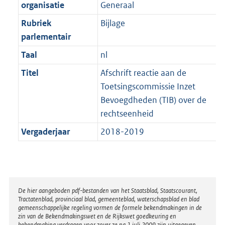
t
organisatie
Generaal
b
Rubriek
Bijlage
parlementair
Taal
nl
Titel
Afschrift reactie aan de
Toetsingscommissie Inzet
Bevoegdheden (TIB) over de
rechtseenheid
Vergaderjaar
2018-2019
Disclaimer
De hier aangeboden pdf-bestanden van het Staatsblad, Staatscourant,
Tractatenblad, provinciaal blad, gemeenteblad, waterschapsblad en blad
gemeenschappelijke regeling vormen de formele bekendmakingen in de
zin van de Bekendmakingswet en de Rijkswet goedkeuring en
bekendmaking verdragen voor zover ze na 1 juli 2009 zijn uitgegeven.