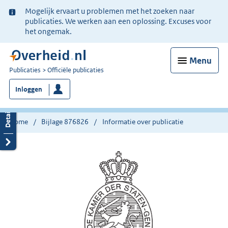
Ter
Mogelijk ervaart u problemen met het zoeken naar
informatie:
publicaties. We werken aan een oplossing. Excuses voor
het ongemak.
Menu
U
Publicaties
Officiële publicaties
bent
Inloggen
nu
hier:
Home
Bijlage 876826
Informatie over publicatie