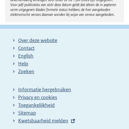
Voor pdf-publicaties van vóór deze datum geldt dat alleen de in papieren
vorm uitgegeven bladen formele status hebben; de hier aangeboden
elektronische versies daarvan worden bij wijze van service aangeboden.
Over deze website
Contact
English
Help
Zoeken
Informatie hergebruiken
Privacy en cookies
Toegankelijkheid
Sitemap
E
Kwetsbaarheid melden
x