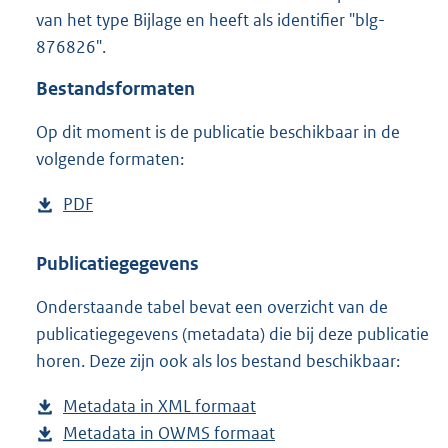
5
van het type Bijlage en heeft als identifier "blg-
7
876826".
K
b
Bestandsformaten
Op dit moment is de publicatie beschikbaar in de
volgende formaten:
D
PDF
b
o
e
w
s
Publicatiegegevens
n
t
Onderstaande tabel bevat een overzicht van de
l
a
publicatiegegevens (metadata) die bij deze publicatie
o
n
horen. Deze zijn ook als los bestand beschikbaar:
a
d
d
s
Metadata in XML formaat
b
p
g
Metadata in OWMS formaat
e
b
u
r