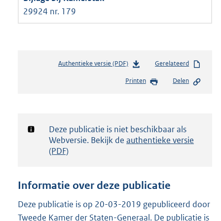
29924 nr. 179
Authentieke versie (PDF)
b
Gerelateerd
e
Printen
Delen
s
t
a
n
d
Notificatie:
Deze publicatie is niet beschikbaar als
s
Webversie. Bekijk de
authentieke versie
g
(PDF)
r
o
o
Informatie over deze publicatie
t
t
Deze publicatie is op 20-03-2019 gepubliceerd door
e
Tweede Kamer der Staten-Generaal. De publicatie is
: