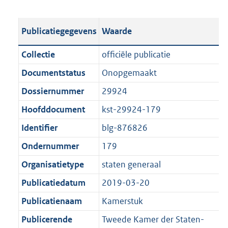
s
e
b
o
t
s
l
o
Publicatiegegevens
Waarde
a
t
i
t
n
a
c
t
Collectie
officiële publicatie
d
n
a
e
Documentstatus
Onopgemaakt
s
d
t
:
g
s
Dossiernummer
29924
i
5
r
g
e
7
Hoofddocument
kst-29924-179
o
r
i
K
Identifier
blg-876826
o
o
n
b
t
o
Ondernummer
179
f
t
t
o
Organisatietype
staten generaal
e
t
r
Publicatiedatum
2019-03-20
:
e
m
1
:
Publicatienaam
Kamerstuk
a
K
1
a
Publicerende
Tweede Kamer der Staten-
b
K