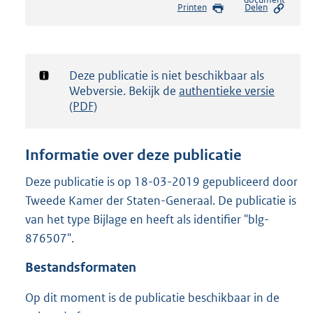
Printen
Delen
s
t
a
n
d
Notificatie:
Deze publicatie is niet beschikbaar als
s
Webversie. Bekijk de
authentieke versie
g
(PDF)
r
o
o
Informatie over deze publicatie
t
t
Deze publicatie is op 18-03-2019 gepubliceerd door
e
Tweede Kamer der Staten-Generaal. De publicatie is
:
3
van het type Bijlage en heeft als identifier "blg-
2
876507".
1
K
Bestandsformaten
b
Op dit moment is de publicatie beschikbaar in de