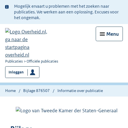
Ter
Mogelijk ervaart u problemen met het zoeken naar
informatie:
publicaties. We werken aan een oplossing. Excuses voor
het ongemak.
Menu
U
Publicaties
Officiële publicaties
bent
Inloggen
nu
hier:
Home
Bijlage 876507
Informatie over publicatie