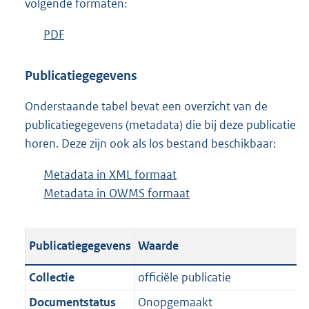
volgende formaten:
D
PDF
b
o
e
w
s
Publicatiegegevens
n
t
Onderstaande tabel bevat een overzicht van de
l
a
publicatiegegevens (metadata) die bij deze publicatie
o
n
horen. Deze zijn ook als los bestand beschikbaar:
a
d
d
s
Metadata in XML formaat
b
p
g
Metadata in OWMS formaat
e
b
u
r
s
e
b
o
t
s
l
o
Publicatiegegevens
Waarde
a
t
i
t
n
a
c
t
Collectie
officiële publicatie
d
n
a
e
Documentstatus
Onopgemaakt
s
d