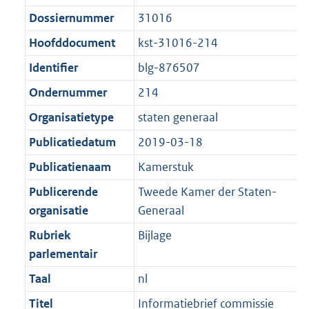
t
:
g
s
Dossiernummer
31016
i
3
r
g
e
2
Hoofddocument
kst-31016-214
o
r
i
1
Identifier
blg-876507
o
o
n
K
t
o
Ondernummer
214
f
b
t
t
o
Organisatietype
staten generaal
e
t
r
Publicatiedatum
2019-03-18
:
e
m
1
:
Publicatienaam
Kamerstuk
a
K
1
a
Publicerende
Tweede Kamer der Staten-
b
K
t
organisatie
Generaal
b
Rubriek
Bijlage
parlementair
Taal
nl
Titel
Informatiebrief commissie