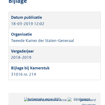
Bijlage
18-03-2019 12:02
Tweede Kamer der Staten-Generaal
2018-2019
31016 nr. 214
Authentieke versie (PDF)
b
Gerelateerd
e