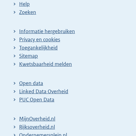
Help
Zoeken
Informatie hergebruiken
Privacy en cookies
Toegankelijkheid
Sitemap
E
Kwetsbaarheid melden
x
t
Open data
e
Linked Data Overheid
r
PUC Open Data
n
e
MijnOverheid.nl
l
E
Rijksoverheid.nl
i
x
E
Ondernemersplein.nl