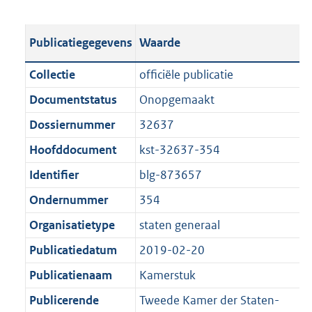
s
e
b
o
t
s
l
o
Publicatiegegevens
Waarde
a
t
i
t
n
a
c
t
Collectie
officiële publicatie
d
n
a
e
Documentstatus
Onopgemaakt
s
d
t
:
g
s
Dossiernummer
32637
i
1
r
g
e
,
Hoofddocument
kst-32637-354
o
r
i
2
Identifier
blg-873657
o
o
n
M
t
o
Ondernummer
354
f
b
t
t
o
Organisatietype
staten generaal
e
t
r
Publicatiedatum
2019-02-20
:
e
m
1
:
Publicatienaam
Kamerstuk
a
K
1
a
Publicerende
Tweede Kamer der Staten-
b
K