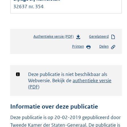
32637 nr. 354
Authentieke versie (PDF)
b
Gerelateerd
e
Printen
Delen
s
t
a
n
d
Notificatie:
Deze publicatie is niet beschikbaar als
s
Webversie. Bekijk de
authentieke versie
g
(PDF)
r
o
o
Informatie over deze publicatie
t
t
Deze publicatie is op 20-02-2019 gepubliceerd door
e
Tweede Kamer der Staten-Generaal. De publicatie is
: