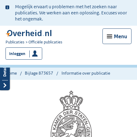
Ter
Mogelijk ervaart u problemen met het zoeken naar
informatie:
publicaties. We werken aan een oplossing. Excuses voor
het ongemak.
Menu
U
Publicaties
Officiële publicaties
bent
Inloggen
nu
hier:
Home
Bijlage 873657
Informatie over publicatie